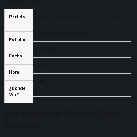
indiferente a nadie.
Partido
New York Knicks vs Golden State Warriors
Madison Square Garden
Estadio
15/03/2026
Fecha
21:00 hrs
Hora
NBC, Peacock
¿Dónde
Ver?
Así llegan los Golden State
Warriors