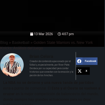
13 Mar 2026
4:07 pm
Blog
»
Basketball
»
Golden State Warriors vs. New York
Knicks: Análisis del juego
Brian Celora
Facebook
Creador de contenido apasionado por el
fútbol y, especialmente, por River Plate.
Destaca por su capacidad para contar
X
historias que conectan con la emoción y la
pasión de los hinchas.
La NBA no se detiene y una nueva tanda de partidos
está a punto de comenzar. El
Este y el Oeste se vuelven a
cruzar
en la mejor competición de baloncesto del mundo,
donde siempre hay grandes actuaciones para no dejar