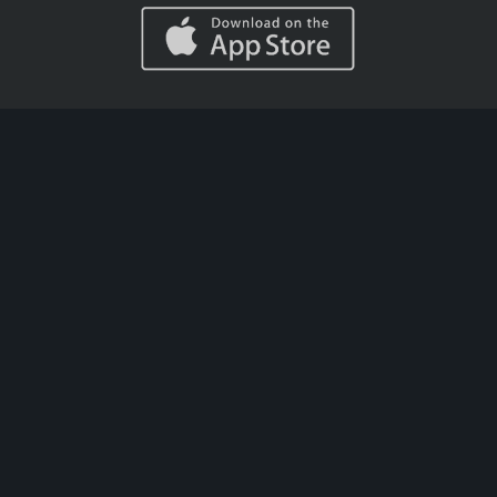
AYUDA
CASINO
Info Depósitos y
Ruleta en Vivo
Cobros
Blackjack Live
Cómo Apostar
Máquinas
Acerca del Blog
tregamonedas
de Codere
Casino en Vivo
Ruleta Aleatoria
Guia de Casino
APUESTAS
DEPORTIVAS
Fútbol
Columna
Deportiva
Basketball