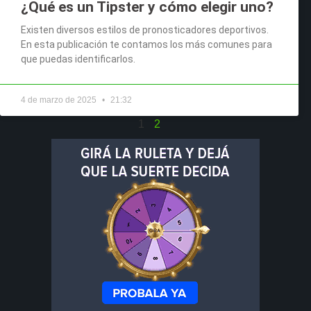
¿Qué es un Tipster y cómo elegir uno?
Existen diversos estilos de pronosticadores deportivos.
En esta publicación te contamos los más comunes para
que puedas identificarlos.
4 de marzo de 2025
21:32
1
2