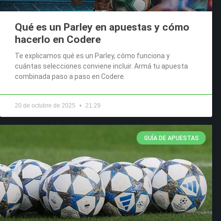
Qué es un Parley en apuestas y cómo
hacerlo en Codere
Te explicamos qué es un Parley, cómo funciona y
cuántas selecciones conviene incluir. Armá tu apuesta
combinada paso a paso en Codere.
20 de octubre de 2025
21:29
GUÍA DE APUESTAS