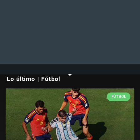
Lo último | Fútbol
FÚTBOL