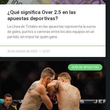
¿Qué significa Over 2.5 en las
apuestas deportivas?
La Línea de Totales en las apuestas representa la suma
de goles, puntos o carreras entre los dos equipos en un
partido, sin importar quién gane.
20 de octubre de 2025
15:07
GUÍA DE APUESTAS