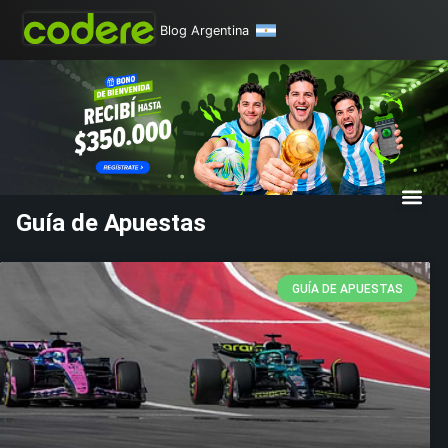
Blog Argentina
Guía de Apuestas
GUÍA DE APUESTAS