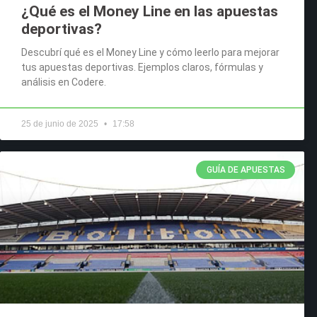
¿Qué es el Money Line en las apuestas
deportivas?
Descubrí qué es el Money Line y cómo leerlo para mejorar
tus apuestas deportivas. Ejemplos claros, fórmulas y
análisis en Codere.
25 de junio de 2025
17:58
GUÍA DE APUESTAS