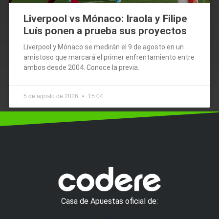
Liverpool vs Mónaco: Iraola y Filipe
Luís ponen a prueba sus proyectos
Liverpool y Mónaco se medirán el 9 de agosto en un
amistoso que marcará el primer enfrentamiento entre
ambos desde 2004. Conoce la previa.
5 de agosto de 2026
15:04
Casa de Apuestas oficial de: