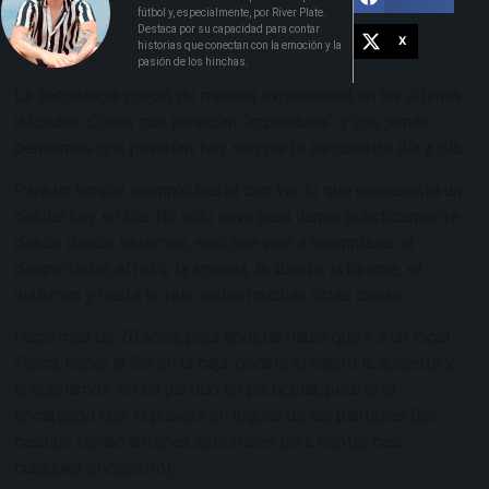
fútbol y, especialmente, por River Plate.
Destaca por su capacidad para contar
X
historias que conectan con la emoción y la
pasión de los hinchas.
La tecnología creció de manera exponencial en las últimas
décadas. Cosas que parecían “imposibles” y que jamás
pensamos que pasarían, hoy son parte de nuestro día a día.
Para un simple ejemplo basta con ver lo que representa un
celular hoy en día. No solo sirve para llamar prácticamente
desde donde estemos, sino que vino a reemplazar al
despertador, el reloj, la agenda, la libreta, la birome, el
walkman y hasta la tele, entre muchas otras cosas.
Hace más de 20 años, para apostar había que ir a un local
físico, hacer la fila en la caja, pedirle al cajero la apuesta y,
si queríamos ver un partido en particular, pedirle al
encargado que lo pusiera en alguna de las pantallas (los
casinos tenían antenas satelitales para captar casi
cualquier encuentro).