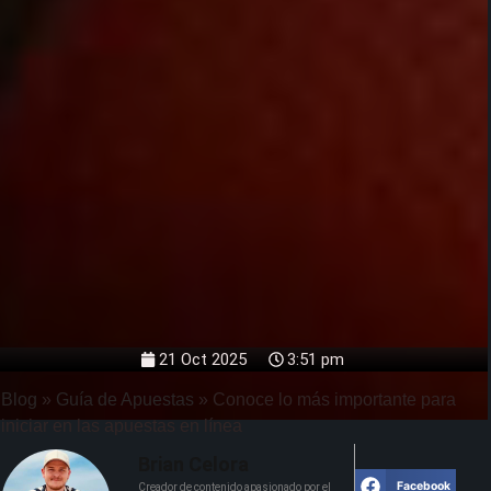
21 Oct 2025
3:51 pm
Blog
»
Guía de Apuestas
»
Conoce lo más importante para
iniciar en las apuestas en línea
Brian Celora
Facebook
Creador de contenido apasionado por el