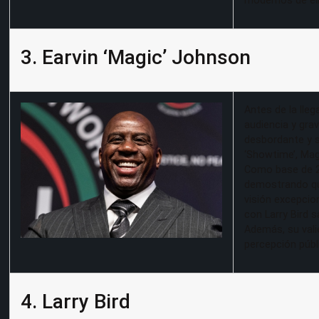
modernos de éli
3. Earvin ‘Magic’ Johnson
Antes de la lle
audiencia y gr
desbordante y s
‘Showtime’, Magi
Como base de 2,
demostrando qu
visión excepcion
con Larry Bird s
Además, su vali
percepción públ
4. Larry Bird