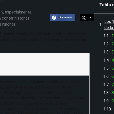
Tabla 
 y, especialmente,
 contar historias
Facebook
X
Los 1
s hinchas.
de l
trasciende más allá del mismo. A lo largo de toda
1
 también fuera del parqué. Estos son
los diez más
2
3
4
5
6
no es solo el mejor jugador para muchos, sino la
7
alizó la NBA en la década de los noventa. Su
8
etitiva, combinada con un atleticismo sin
a estética inigualable, lo convirtieron en un ícono
9
o. Jordan trascendió el baloncesto para
una marca mundial, revolucionando el marketing