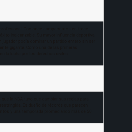
rte profesional. Con once campeonatos en trece
xito inalcanzable. Su mayor influencia deportiva
n jugador podía dominar un partido entero sin ser
lmente gigante. Como una de las primeras
n la lucha por los derechos civiles.
e que la NBA tuvo que cambiar sus reglas para
a restringida. Es dueño de récords que parecen
 puntos y una temporada promediando más de 50.