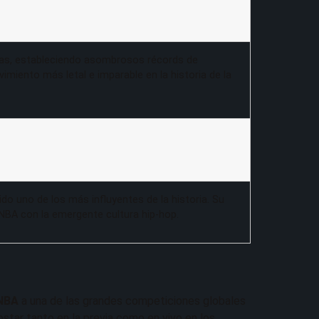
as, estableciendo asombrosos récords de
imiento más letal e imparable en la historia de la
sido uno de los más influyentes de la historia. Su
 NBA con la emergente cultura hip-hop.
NBA
a una de las grandes competiciones globales
tar tanto en la previa como en vivo en los