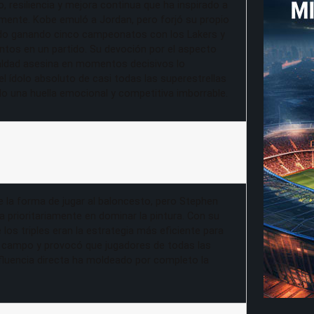
, resiliencia y mejora continua que ha inspirado a
mente. Kobe emuló a Jordan, pero forjó su propio
do ganando cinco campeonatos con los Lakers y
tos en un partido. Su devoción por el aspecto
ialdad asesina en momentos decisivos lo
el ídolo absoluto de casi todas las superestrellas
do una huella emocional y competitiva imborrable.
 la forma de jugar al baloncesto, pero Stephen
ba prioritariamente en dominar la pintura. Con su
 los triples eran la estrategia más eficiente para
o campo y provocó que jugadores de todas las
nfluencia directa ha moldeado por completo la