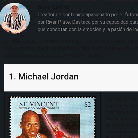
Brian Celora
Creador de contenido apasionado por el fútbol
por River Plate. Destaca por su capacidad para
que conectan con la emoción y la pasión de lo
La
NBA
es una de las ligas más importantes del deporte pero 
la historia, hay jugadores que han influido no solo dentro sino
importantes
en la historia de la competición.
1. Michael Jordan
Michael Jordan 
figura que glob
mentalidad comp
precedentes y un
cultural inmens
convertirse en 