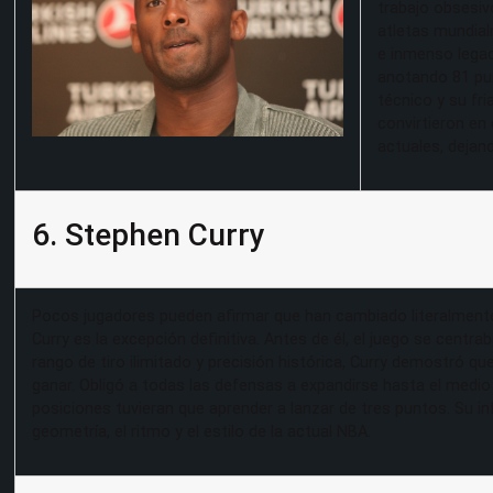
trabajo obsesivo
atletas mundial
e inmenso lega
anotando 81 pun
técnico y su fr
convirtieron en 
actuales, dejan
6. Stephen Curry
Pocos jugadores pueden afirmar que han cambiado literalmente
Curry es la excepción definitiva. Antes de él, el juego se centra
rango de tiro ilimitado y precisión histórica, Curry demostró que
ganar. Obligó a todas las defensas a expandirse hasta el medi
posiciones tuvieran que aprender a lanzar de tres puntos. Su i
geometría, el ritmo y el estilo de la actual NBA.