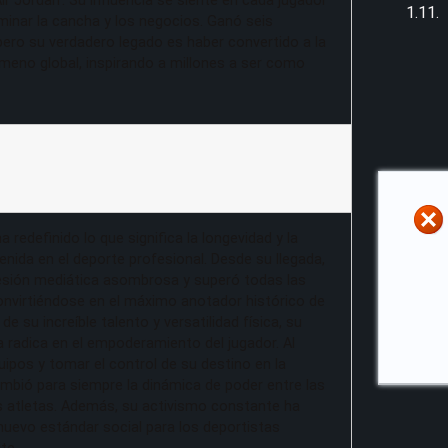
ir Jordan’. Su influencia se siente en cada jugador
minar la cancha y los negocios. Ganó seis
ro su verdadero legado es haber convertido a la
eno global, inspirando a millones a ser como
redefinido lo que significa la longevidad y la
enida en el deporte profesional. Desde su llegada,
esión mediática asombrosa y superó todas las
onvirtiéndose en el máximo anotador histórico de
 de su increíble talento y versatilidad física, su
a radica en el empoderamiento del jugador. Al
ipos y tomar el control de su destino en la
cambió para siempre la dinámica de poder entre las
os atletas. Además, su activismo constante ha
nuevo estándar social para los deportistas