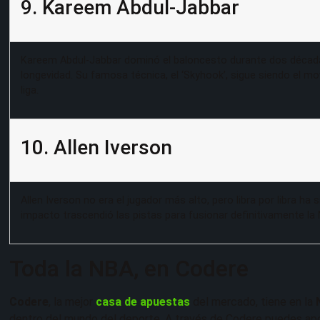
9. Kareem Abdul-Jabbar
Kareem Abdul-Jabbar dominó el baloncesto durante dos décad
longevidad. Su famosa técnica, el ‘Skyhook’, sigue siendo el mov
liga.
10. Allen Iverson
Allen Iverson no era el jugador más alto, pero libra por libra ha 
impacto trascendió las pistas para fusionar definitivamente la
Toda la NBA, en Codere
Codere
, la mejor
casa de apuestas
del mercado, tiene en la
dentro del mundo del deporte. A través de Codere puedes apos