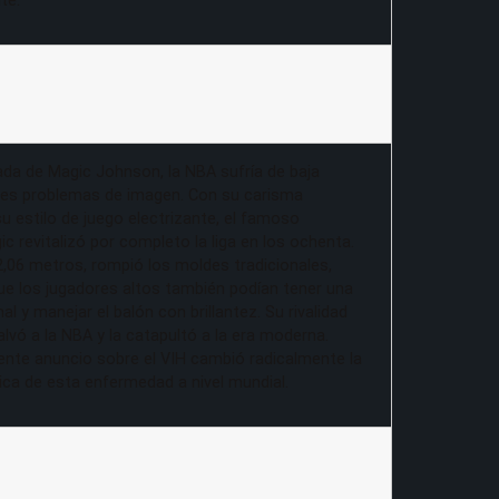
te.
gada de Magic Johnson, la NBA sufría de baja
aves problemas de imagen. Con su carisma
u estilo de juego electrizante, el famoso
c revitalizó por completo la liga en los ochenta.
06 metros, rompió los moldes tradicionales,
e los jugadores altos también podían tener una
al y manejar el balón con brillantez. Su rivalidad
alvó a la NBA y la catapultó a la era moderna.
ente anuncio sobre el VIH cambió radicalmente la
ica de esta enfermedad a nivel mundial.