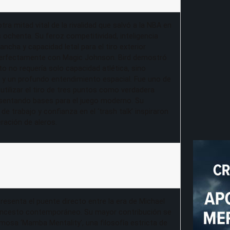
 otra mitad vital de la rivalidad que salvó a la NBA en
s ochenta. Su feroz competitividad, inteligencia
ncha y capacidad letal para el tiro exterior
erfectamente con Magic Johnson. Bird demostró
to no requería solo capacidad atlética, sino
a y un profundo entendimiento espacial. Fue uno de
 utilizar el tiro de tres puntos como verdadera
 sentando bases para el juego moderno. Su
 de trabajo y confianza en el ‘trash talk’ inspiraron
ración de aleros.
resenta el puente directo entre la era de Michael
loncesto contemporáneo. Su mayor contribución se
mosa ‘Mamba Mentality’, una filosofía estricta de