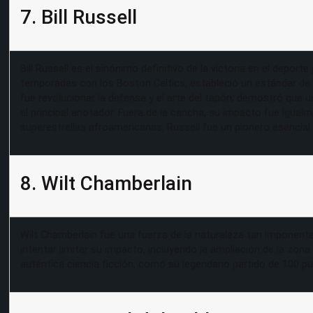
7. Bill Russell
Bill Russell es el sinónimo definitivo de la victoria en el depo
temporadas con los Boston Celtics, estableció un estándar de é
fue revolucionar la defensa y el arte del tapón; demostró que u
el principal anotador. Fuera de la cancha, su impacto fue igua
superestrellas afroamericanas, Russell fue un pionero esencial e
8. Wilt Chamberlain
Wilt Chamberlain fue una fuerza de la naturaleza tan imponent
intentar limitar su impacto, incluyendo la ampliación de la zon
auténtica ciencia ficción, como su legendario partido de 100