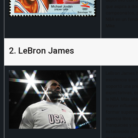
deportivo con ‘A
que aspira a do
campeonatos, pe
NBA en un fenóm
Mike.
2. LeBron James
LeBron James ha 
excelencia sost
soportó una pr
expectativas, c
la NBA. Más allá
mayor influenci
formar superequ
agencia libre, 
franquicias y l
establecido un 