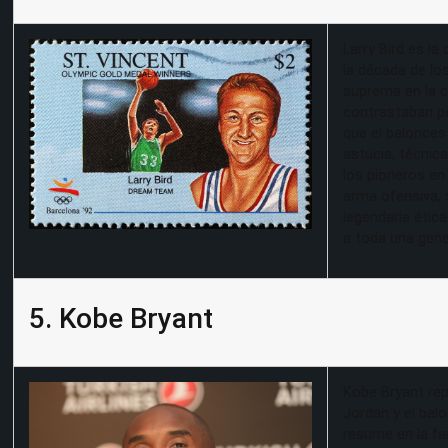
Larry Bird es la
la década de lo
suprema en la ca
contrastaban p
que el balonces
astucia, técnic
los pioneros en
arma ofensiva,
legendaria ética
a toda una gene
5. Kobe Bryant
Kobe Bryant rep
Jordan y el ba
resume en la fa