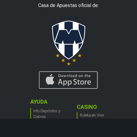
Casa de Apuestas oficial de:
AYUDA
CASINO
Info Depósitos y
Ruleta en Vivo
Cobros
Blackjack Live
Cómo Apostar
Máquinas
Acerca del Blog
tregamonedas