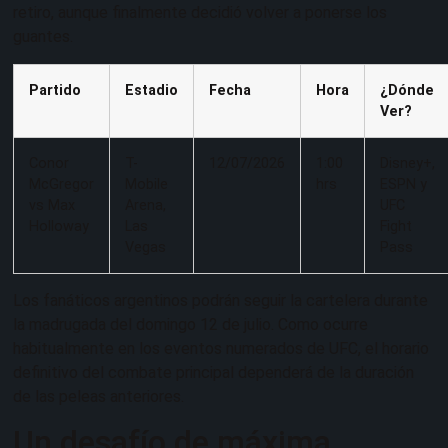
retiro, aunque finalmente decidió volver a ponerse los
guantes.
Partido
Estadio
Fecha
Hora
¿Dónde
Ver?
Conor
T-
12/07/2026
1:00
Disney+,
McGregor
Mobile
hrs
ESPN y
vs Max
Arena,
UFC
Holloway
Las
Fight
Vegas
Pass
Los fanáticos argentinos podrán seguir la cartelera durante
la madrugada del domingo 12 de julio. Como ocurre
habitualmente en los eventos numerados de UFC, el horario
definitivo del combate principal dependerá de la duración
de las peleas anteriores.
Un desafío de máxima