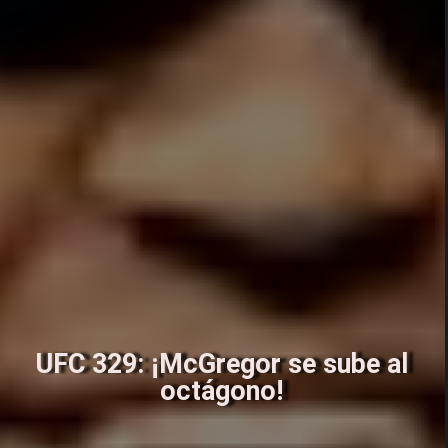
UFC 329: ¡McGregor se sube al
octágono!