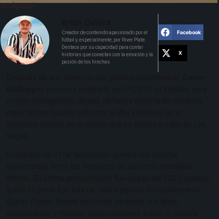
octágono!
Brian Celora
Facebook
Creador de contenido apasionado por el
fútbol y, especialmente, por River Plate.
Destaca por su capacidad para contar
X
historias que conectan con la emoción y la
pasión de los hinchas.
Después de una ausencia que parecía interminable,
Conor
McGregor
volverá a competir en UFC 329. El irlandés será
el gran protagonista de una cartelera repleta de nombres
importantes cuando enfrente a Max Holloway en el
combate estelar de la velada que se llevará a cabo en Las
Vegas.
El regreso de «The Notorious» genera una enorme
expectativa entre los fanáticos de las artes marciales
mixtas. Su última presentación fue en julio de 2021, cuando
sufrió la grave fractura de tibia y peroné en la pelea ante
Dustin Poirier. Desde entonces atravesó una larga
recuperación y muchas especulaciones sobre un posible