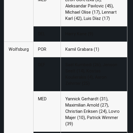
Aleksandar Pavlovic (45),
Michael Olise (17), Lennart
Karl (42), Luis Díaz (17)
DEL
Harry Kane (9)
Wolfsburg
POR
Kamil Grabara (1)
DEF
Saël Kumbedi (26), Jenson
Seelt (14), Kostas
Koulierakis (4), Aaron
Zehnter (25)
MED
Yannick Gerhardt (31),
Maximilian Arnold (27),
Christian Eriksen (24), Lovro
Majer (10), Patrick Wimmer
(39)