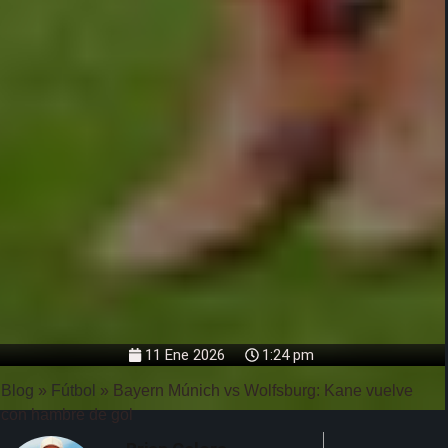
11 Ene 2026
1:24 pm
Blog
»
Fútbol
»
Bayern Múnich vs Wolfsburg: Kane vuelve
con hambre de gol