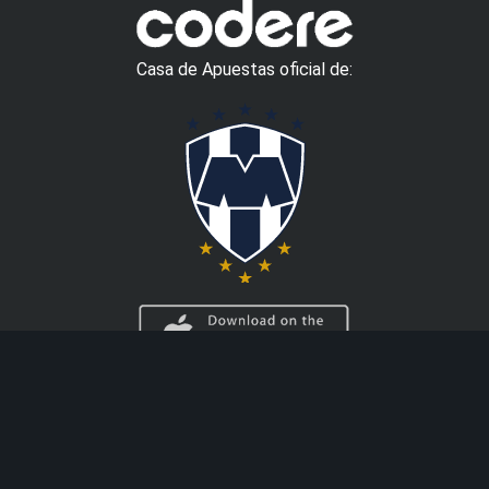
Casa de Apuestas oficial de:
AYUDA
CASINO
Info Depósitos y
Ruleta en Vivo
Cobros
Blackjack Live