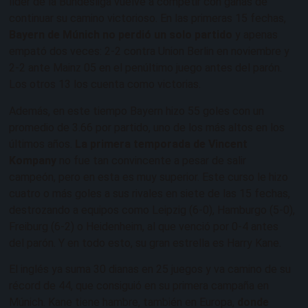
líder de la Bundesliga vuelve a competir con ganas de
continuar su camino victorioso. En las primeras 15 fechas,
Bayern de Múnich no perdió un solo partido
y apenas
empató dos veces: 2-2 contra Union Berlin en noviembre y
2-2 ante Mainz 05 en el penúltimo juego antes del parón.
Los otros 13 los cuenta como victorias.
Además, en este tiempo Bayern hizo 55 goles con un
promedio de 3.66 por partido, uno de los más altos en los
últimos años.
La primera temporada de Vincent
Kompany
no fue tan convincente a pesar de salir
campeón, pero en esta es muy superior. Este curso le hizo
cuatro o más goles a sus rivales en siete de las 15 fechas,
destrozando a equipos como Leipzig (6-0), Hamburgo (5-0),
Freiburg (6-2) o Heidenheim, al que venció por 0-4 antes
del parón. Y en todo esto, su gran estrella es Harry Kane.
El inglés ya suma 30 dianas en 25 juegos y va camino de su
récord de 44, que consiguió en su primera campaña en
Múnich. Kane tiene hambre, también en Europa,
donde