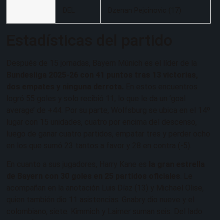
DEL
Dzenan Pejcinovic (17)
Estadísticas del partido
Después de 15 jornadas, Bayern Múnich es el líder de la
Bundesliga 2025-26 con 41 puntos tras 13 victorias,
dos empates y ninguna derrota.
En estos encuentros
logró 55 goles y solo recibió 11, lo que le da un ‘goal
average’ de +44. Por su parte, Wolfsburg se ubica en el 14º
lugar con 15 unidades, cuatro por encima del descenso,
luego de ganar cuatro partidos, empatar tres y perder ocho
en los que sumó 23 tantos a favor y 28 en contra (-5).
En cuanto a sus jugadores, Harry Kane es
la gran estrella
de Bayern con 30 goles en 25 partidos oficiales
. Le
acompañan en la anotación Luis Díaz (13) y Michael Olise,
quien también dio 11 asistencias. Gnabry dio nueve y el
colombiano, siete. Kimmich y Laimer suman seis. Del lado