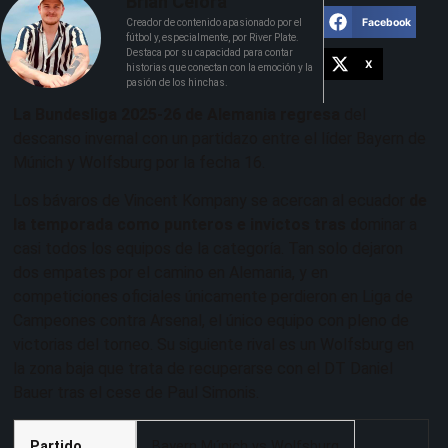
Brian Celora
Facebook
Creador de contenido apasionado por el
fútbol y, especialmente, por River Plate.
Destaca por su capacidad para contar
X
historias que conectan con la emoción y la
pasión de los hinchas.
La Bundesliga 2025-26 de Alemania regresa
del
descanso invernal con un partidazo entre el líder Bayern de
Múnich y Wolfsburg por la fecha 16.
Los bávaros de Vincent Kompany se acercan al ecuador
de
la temporada como punteros e invictos tras d
ominar a
casi todos los equipos de la categoría. Tan solo dejaron
dos empates por el camino en Alemania, y en
competiciones oficiales únicamente perdieron en Liga de
Campeones contra Arsenal, el único equipo con pleno de
victorias del torneo. Su siguiente rival es un Wolfsburg en
la zona baja que trata de recuperarse con el DT Daniel
Bauer tras el cese de Paul Simonis.
Partido
Bayern Múnich vs Wolfsburg