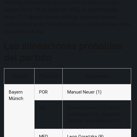
victorias consecutivas ante su rival. La última vez que
jugaron fue el 18 de enero de 2025, en un partido que
acabó 3-2. Amoura hizo un doblete que no sirvió para
contrarrestar el de Leon Goretzka y el gol de Michael Olise
en el Allianz Arena.
Las alineaciones probables
del partido
Equipo
Posición
Jugadores
Bayern
POR
Manuel Neuer (1)
Múnich
DEF
Konrad Laimer (27), Dayot
Upamecano (2), Jonathan
Tah (4), Josip Stanisic (44)
MED
Leon Goretzka (8),