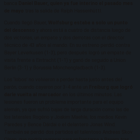
banca
Daniel Bauer, quien ya fue interino el pasado mes
de mayo
tras la salida de Ralph Hassenhüttl.
Cuando llegó Bauer,
Wolfsburg estaba a solo un punto
del descenso
y ahora está a cuatro de distancia luego de
dos victorias, un empate y dos derrotas con el director
técnico de 43 años al mando. En su estreno perdió contra
Bayer Leverkusen (1-3), pero después logró un empate de
visita frente a Eintracht (1-1) y ganó de seguido a Union
Berlin (3-1) y Borussia Mönchengladbach (1-3).
Los ‘lobos’ no volvieron a perder hasta justo antes del
parón, cuando cayeron por 3-4 ante un
Freiburg que logró
darle vuelta al marcador
en los últimos minutos. Las
lesiones fueron un problema importante para el equipo
alemán, ya que sufrió bajas de larga duración como las de
los laterales Rogério y Joakim Maehle, los medios Kevin
Paredes y Bence Dárdai o el delantero Jonas Wind.
También se perdió dos partidos el talentoso Andreas Skov
Olsen, que podría regresar para enfrentarse a Bayern tras