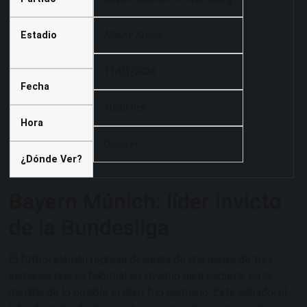
Estadio
Allianz Arena
11/01/2026
Fecha
10:30 hrs
Hora
Disney+
¿Dónde Ver?
Bayern Múnich: líder invicto
de la Bundesliga
El fútbol alemán regresa después de una pausa de tres
semanas que es habitual en invierno para esquivar en la
medida de lo posible el duro frío germano. Este sábado, el