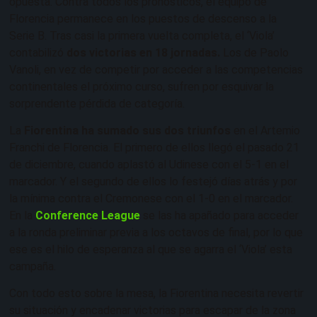
opuesta. Contra todos los pronósticos, el equipo de
Florencia permanece en los puestos de descenso a la
Serie B. Tras casi la primera vuelta completa, el ‘Viola’
contabilizó
dos victorias en 18 jornadas.
Los de Paolo
Vanoli, en vez de competir por acceder a las competencias
continentales el próximo curso, sufren por esquivar la
sorprendente pérdida de categoría.
La
Fiorentina ha sumado sus dos triunfos
en el Artemio
Franchi de Florencia. El primero de ellos llegó el pasado 21
de diciembre, cuando aplastó al Udinese con el 5-1 en el
marcador. Y el segundo de ellos lo festejó días atrás y por
la mínima contra el Cremonese con el 1-0 en el marcador.
En la
Conference League
se las ha apañado para acceder
a la ronda preliminar previa a los octavos de final, por lo que
ese es el hilo de esperanza al que se agarra el ‘Viola’ esta
campaña.
Con todo esto sobre la mesa, la Fiorentina necesita revertir
su situación y encadenar victorias para escapar de la zona