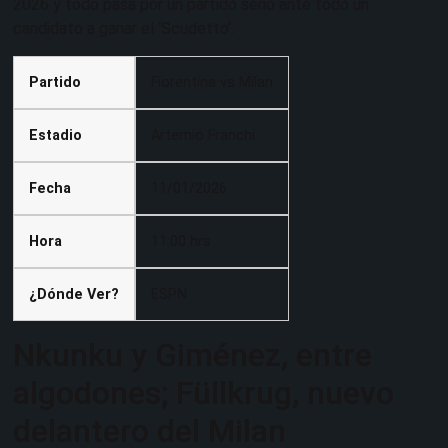
2026 y todo pasa por un partido serio ante todo un
candidato a ganar el ‘Scudetto’.
Partido
Fiorentina vs Milan
Estadio
Artemio Franchi
Fecha
11/01/2026
Hora
11:00 hrs
¿Dónde Ver?
ESPN
Nkunku y Giménez, entre
algodones; Füllkrug, nuevo
delantero del Milan