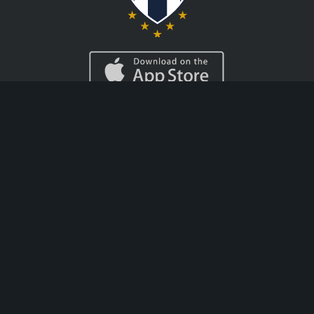
AYUDA
CASINO
Info Depósitos y
Ruleta en Vivo
Cobros
Blackjack Live
Cómo Apostar
Máquinas
Acerca del Blog
tregamonedas
de Codere
Casino en Vivo
Ruleta Aleatoria
Guia de Casino
APUESTAS
DEPORTIVAS
Fútbol