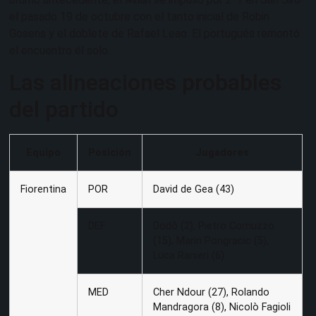
el pasado 19 de octubre con el tanto inicial de Robin
Gosens y el doblete de Rafael Leao. El portugués remontó
el encuentro él solo.
Las alineaciones probables
del partido
Equipo
Posición
Jugadores
Fiorentina
POR
David de Gea (43)
DEF
Dodô (2), Pietro Comuzzo
(15), Marin Pongracic (5),
Luca Ranieri (6)
MED
Cher Ndour (27), Rolando
Mandragora (8), Nicolò Fagioli