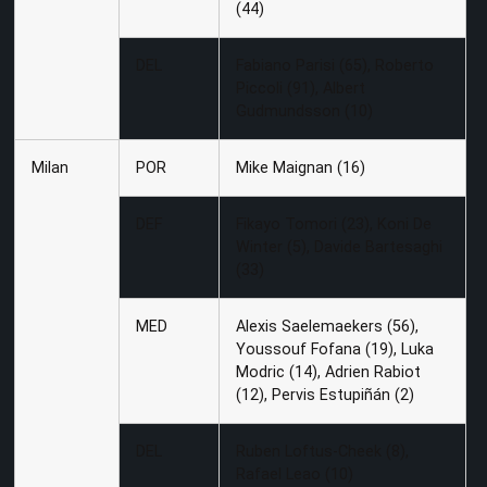
(44)
DEL
Fabiano Parisi (65), Roberto
Piccoli (91), Albert
Gudmundsson (10)
Milan
POR
Mike Maignan (16)
DEF
Fikayo Tomori (23), Koni De
Winter (5), Davide Bartesaghi
(33)
MED
Alexis Saelemaekers (56),
Youssouf Fofana (19), Luka
Modric (14), Adrien Rabiot
(12), Pervis Estupiñán (2)
DEL
Ruben Loftus-Cheek (8),
Rafael Leao (10)