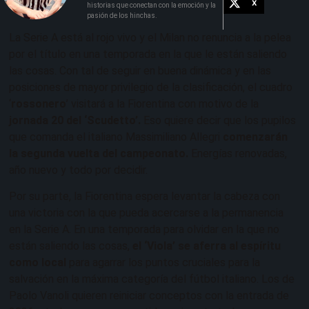
X
historias que conectan con la emoción y la
pasión de los hinchas.
La Serie A está al rojo vivo y el Milan no renuncia a la pelea
por el título en una temporada en la que le están saliendo
las cosas. Con tal de seguir en buena dinámica y en las
posiciones de mayor privilegio de la clasificación, el cuadro
‘
rossonero
’ visitará a la Fiorentina con motivo de la
jornada 20 del ‘Scudetto’.
Eso quiere decir que los pupilos
que comanda el italiano Massimiliano Allegri
comenzarán
la segunda vuelta del campeonato.
Energías renovadas,
año nuevo y todo por decidir.
Por su parte, la Fiorentina espera levantar la cabeza con
una victoria con la que pueda acercarse a la permanencia
en la Serie A. En una temporada para olvidar en la que no
están saliendo las cosas,
el ‘Viola’ se aferra al espíritu
como local
para agarrar los puntos cruciales para la
salvación en la máxima categoría del fútbol italiano. Los de
Paolo Vanoli quieren reiniciar conceptos con la entrada de