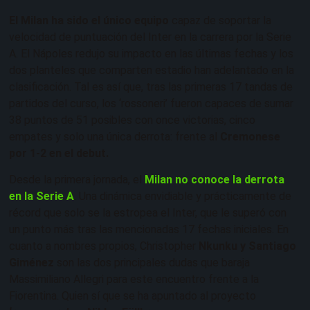
El Milan ha sido el único equipo
capaz de soportar la
velocidad de puntuación del Inter en la carrera por la Serie
A. El Nápoles redujo su impacto en las últimas fechas y los
dos planteles que comparten estadio han adelantado en la
clasificación. Tal es así que, tras las primeras 17 tandas de
partidos del curso, los ‘rossoneri’ fueron capaces de sumar
38 puntos de 51 posibles con once victorias, cinco
empates y solo una única derrota: frente al
Cremonese
por 1-2 en el debut.
Desde la primera jornada, el
Milan no conoce la derrota
en la Serie A
. Una dinámica envidiable y prácticamente de
récord que solo se la estropea el Inter, que le superó con
un punto más tras las mencionadas 17 fechas iniciales. En
cuanto a nombres propios, Christopher
Nkunku y Santiago
Giménez
son las dos principales dudas que baraja
Massimiliano Allegri para este encuentro frente a la
Fiorentina. Quien sí que se ha apuntado al proyecto