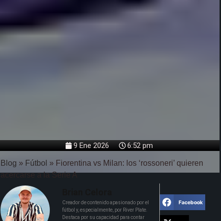
9 Ene 2026
6:52 pm
Blog
»
Fútbol
»
Fiorentina vs Milan: los ‘rossoneri’ quieren
acercarse a la Serie A
Brian Celora
Facebook
Creador de contenido apasionado por el
fútbol y, especialmente, por River Plate.
Destaca por su capacidad para contar