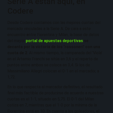
Serie A están aquí, en
Codere
Desde Codere contamos con las mejores cuotas del
mercado vinculadas a la Serie A. De cara a este
encuentro
e
ntre Fiorentina y Milan, la base de datos
del mayor
portal de apuestas deportivas
se
decanta por la victoria de los ‘rossoneri’ con una
cuota de 2
. Al mismo tiempo, la campanada del ‘Viola’
en el Artemio Franchi se sitúa en 3,6 y el reparto de
puntos entre ambos se coloca en 3,4. Si los de
Massimiliano Allegri colocan el 0-1 en el marcador, a
1,72.
En lo que respecta al marcador definitivo, el resultado
final más factible de producirse de acuerdo a nuestras
cuotas es el 1-1, situado en 5,75. El 0-1 del Milan
cotiza en 7, mientras que el 1-0 por la mínima de la
Fiorentina está en 10. En cuanto a los goleadores,
el