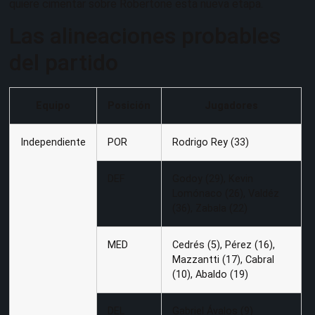
quiere cimentar sobre Robertone esta nueva etapa.
Las alineaciones probables
del partido
Equipo
Posición
Jugadores
Independiente
POR
Rodrigo Rey (33)
DEF
Godoy (29), Kevin
Lomónaco (26), Valdéz
(36), Zabala (22)
MED
Cedrés (5), Pérez (16),
Mazzantti (17), Cabral
(10), Abaldo (19)
DEL
Gabriel Ávalos (9)