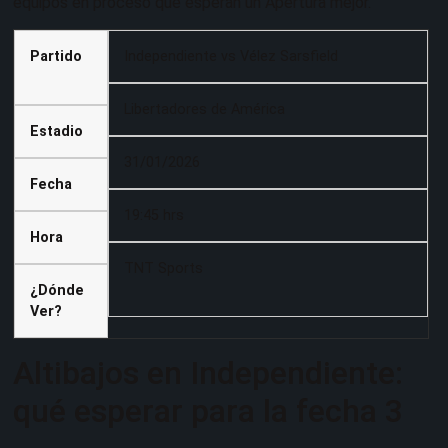
equipos en proceso que esperan un Apertura mejor.
Partido
Independiente vs Vélez Sarsfield
Libertadores de América
Estadio
31/01/2026
Fecha
19:45 hrs
Hora
TNT Sports
¿Dónde
Ver?
Altibajos en Independiente:
qué esperar para la fecha 3