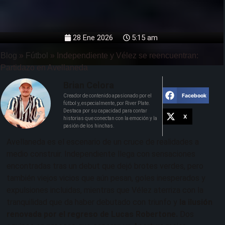
28 Ene 2026
5:15 am
Blog
»
Fútbol
»
Independiente y Vélez se reencuentran:
Partidazo en Avellaneda
Brian Celora
Facebook
Creador de contenido apasionado por el
fútbol y, especialmente, por River Plate.
Destaca por su capacidad para contar
X
historias que conectan con la emoción y la
pasión de los hinchas.
Avellaneda es el escenario de un cruce de realidades a
medio construir. Independiente llega con sensaciones
encontradas tras un debut que dejó brotes verdes, pero
también viejos vicios que aún pesan, goles inesperados y
expulsiones incluidas, mientras que Vélez aterriza con la
tranquilidad que da haber debutado con triunfo y
la ilusión
renovada por el regreso de Lucas Robertone.
Dos