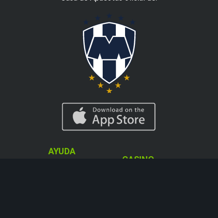
AYUDA
CASINO
Info Depósitos y
Ruleta en Vivo
Cobros
Blackjack Live
Cómo Apostar
Máquinas
Acerca del Blog
tregamonedas
de Codere
Casino en Vivo