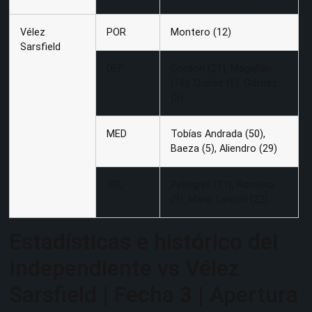
Vélez
POR
Montero (12)
Sarsfield
DEF
Gordon (21), Magallán
(16), Quiroz (6), Gómez
(3)
MED
Tobías Andrada (50),
Baeza (5), Aliendro (29)
DEL
Pellegrini (11), Romero
(9), Manu Lanzini (22)
Estadísticas e histórico del
Independiente vs Vélez
Sarsfield | Fecha 3 | Apertura