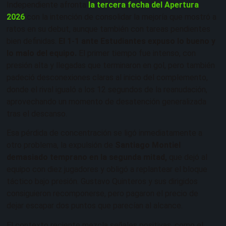
Independiente afronta
la tercera fecha del Apertura
2026
con la intención de consolidar la mejoría que mostró a
ratos en su debut, aunque también con tareas pendientes
bien definidas.
El 1-1 ante Estudiantes expuso lo bueno y
lo malo del equipo.
El primer tiempo fue intenso, con
presión alta y llegadas que terminaron en gol, pero también
padeció desconexiones claras al inicio del complemento,
donde el rival igualó a los 12 segundos de la reanudación,
aprovechando un momento de desatención generalizada
tras el descanso.
Esa pérdida de concentración se ligó inmediatamente a
otro problema, la expulsión de
Santiago Montiel
demasiado temprano en la segunda mitad,
que dejó al
equipo con diez jugadores y obligó a replantear el bloque
táctico bajo presión. Gustavo Quinteros y sus dirigidos
consiguieron recomponerse, pero pagaron el precio de
dejar escapar dos puntos que parecían al alcance.
El contexto reciente mezcla señales positivas, como el