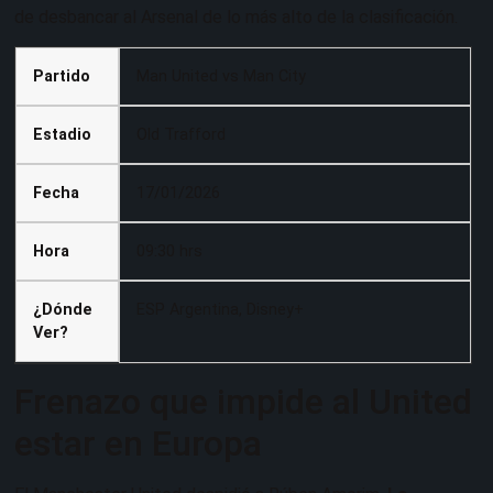
de desbancar al Arsenal de lo más alto de la clasificación.
Partido
Man United vs Man City
Estadio
Old Trafford
Fecha
17/01/2026
Hora
09:30 hrs
¿Dónde
ESP Argentina, Disney+
Ver?
Frenazo que impide al United
estar en Europa