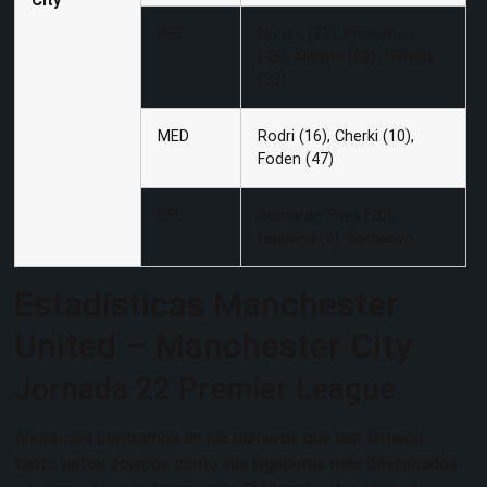
City
DEF
Nunes (27), Khusanov
(45), Alleyne (68), O’Reilly
(33)
MED
Rodri (16), Cherki (10),
Foden (47)
DEL
Bernardo Silva (20),
Haaland (9), Semenyo
Estadísticas Manchester
United – Manchester City
Jornada 22 Premier League
Ahora, nos centramos en los números que han firmado
tanto estos equipos como sus jugadores más destacados