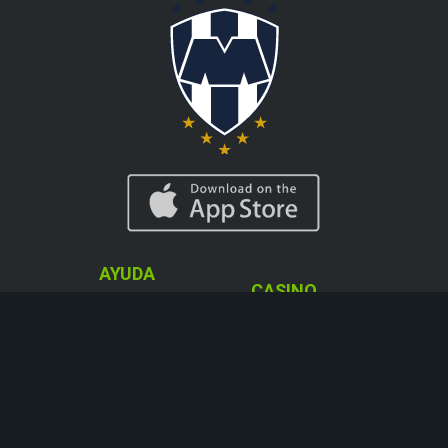
AYUDA
CASINO
Info Depósitos y
Ruleta en Vivo
Cobros
Blackjack Live
Cómo Apostar
Máquinas
Acerca del Blog
tregamonedas
de Codere
Casino en Vivo
Ruleta Aleatoria