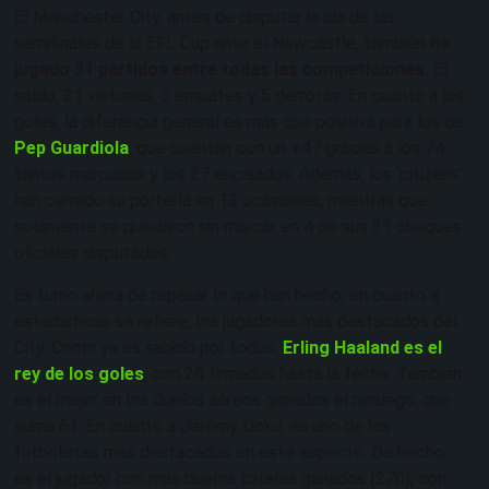
El Manchester City, antes de disputar la ida de las
semifinales de la EFL Cup ante el Newcastle, también
ha
jugado 31 partidos entre todas las competiciones.
El
saldo, 21 victorias, 5 empates y 5 derrotas. En cuanto a los
goles, la diferencia general es más que positiva para los de
Pep Guardiola
, que cuentan con un +47 gracias a los 74
tantos marcados y los 27 encajados. Además, los ‘citizens’
han cerrado su portería en 13 ocasiones, mientras que
solamente se quedaron sin marcar en 4 de sus 31 choques
oficiales disputados.
Es turno ahora de repasar lo que han hecho, en cuanto a
estadísticas se refiere, los jugadores más destacados del
City. Como ya es sabido por todos,
Erling Haaland es el
rey de los goles
, con 26 firmados hasta la fecha. También
es el mejor en los duelos aéreos ganados el noruego, que
suma 61. En cuanto a Jérémy Doku, es uno de los
futbolistas más destacados en este aspecto. De hecho,
es el jugador con más duelos totales ganados (270), con