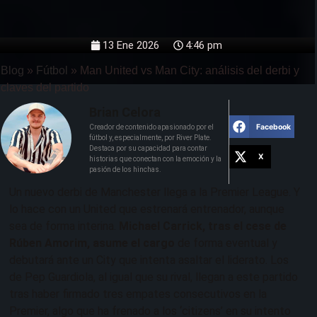
13 Ene 2026
4:46 pm
Blog
»
Fútbol
»
Man United vs Man City: análisis del derbi y
claves del partido
Brian Celora
Facebook
Creador de contenido apasionado por el
fútbol y, especialmente, por River Plate.
Destaca por su capacidad para contar
X
historias que conectan con la emoción y la
pasión de los hinchas.
Un nuevo derbi de Manchester llega a la Premier League. Y
lo hace con un United que estrenará entrenador, aunque
sea de forma interina.
Michael Carrick, tras el cese de
Rúben Amorim, asume el cargo
de forma eventual y
debutará ante un City que intenta asaltar el liderato. Los
de Pep Guardiola, al igual que su rival, llegan a este partido
tras haber firmado tres empates consecutivos en la
Premier, algo que ha frenado a los ‘citizens’ en su intento