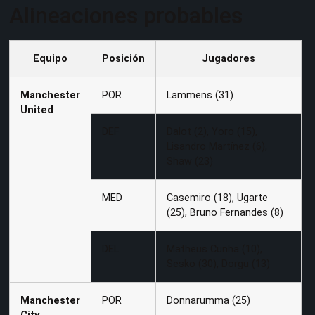
Alineaciones probables
Equipo
Posición
Jugadores
Manchester
POR
Lammens (31)
United
DEF
Dalot (2), Yoro (15),
Lisandro Martínez (6),
Shaw (23)
MED
Casemiro (18), Ugarte
(25), Bruno Fernandes (8)
DEL
Matheus Cunha (10),
Sesko (30), Dorgu (13)
Manchester
POR
Donnarumma (25)