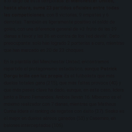
a lo largo de esta temporada.
El Manchester United,
hasta ahora, suma 23 partidos oficiales entre todas
las competiciones
, con 8 victorias, 9 empates y 6
derrotas. También es ligeramente positivo el saldo de
goles, con una diferencia general de +3 fruto de las 39
dianas a favor y las 36 en contra de los ‘red devils’. Dato
preocupante: solo han logrado 2 porterías a cero, mientras
que han marcado en 20 de 23 choques.
En la plantilla del Manchester United, encontramos
repartido el protagonismo estadístico, aunque
Patrick
Dorgu brilla con luz propia
. Es el futbolista que más
duelos totales gana (215), que más faltas provoca (40) y
que más pases clave ha dado, aunque, en este caso, lidera
junto a Bruno Fernandes. Ambos llevan 16. Mbeumo es el
máximo realizador con 7 dianas, mientras que Matheus
Cunha lidera el ranking de regates con éxito (37). Sesko es
el mejor en duelos aéreos ganados (53) y Casemiro, en
balones interceptados (106).