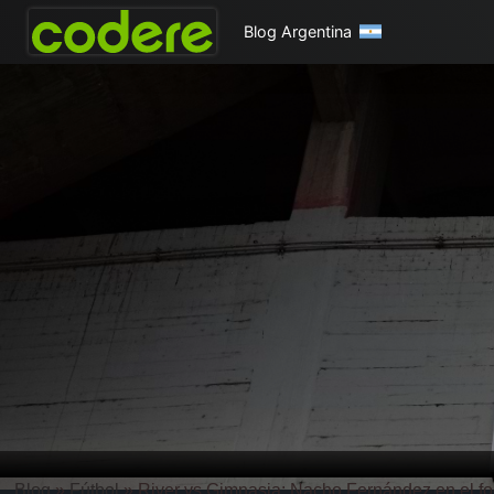
Blog Argentina
Blog
»
Fútbol
»
River vs Gimnasia: Nacho Fernández en el f