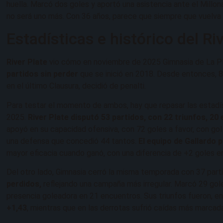
huella. Marcó dos goles y aportó una asistencia ante el Millo
no será uno más. Con 36 años, parece que siempre que vuelva a 
Estadísticas e histórico del R
River Plate
vio cómo en noviembre de 2025 Gimnasia de La P
partidos sin perder
que se inició en 2018. Desde entonces, 
en el último Clausura, decidió de penalti.
Para testar el momento de ambos, hay que repasar las estadí
2025.
River Plate disputó 53 partidos, con 22 triunfos, 2
apoyó en su capacidad ofensiva, con 72 goles a favor, con gol
una defensa que concedió 44 tantos.
El equipo de Gallardo
mayor eficacia cuando ganó, con una diferencia de +2 goles en
Del otro lado, Gimnasia cerró la misma temporada con 37 part
perdidos,
reflejando una campaña más irregular. Marcó 29 goles
presencia goleadora en 21 encuentros. Sus triunfos fueron, en
+1,43
, mientras que en las derrotas sufrió caídas más marcada