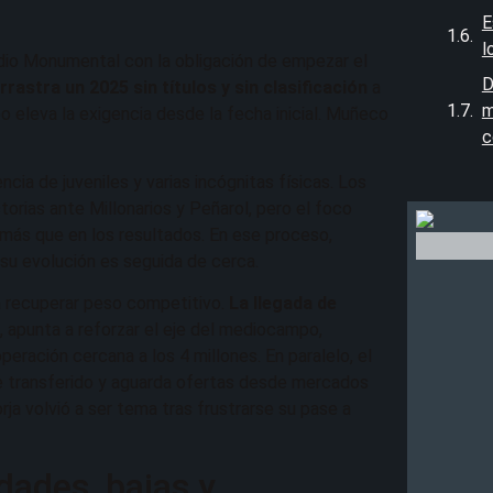
E
l
tadio Monumental con la obligación de empezar el
D
rrastra un 2025 sin títulos y sin clasificación
a
m
o eleva la exigencia desde la fecha inicial. Muñeco
c
encia de juveniles y varias incógnitas físicas. Los
orias ante Millonarios y Peñarol, pero el foco
 más que en los resultados. En ese proceso,
 su evolución es seguida de cerca.
ra recuperar peso competitivo.
La llegada de
s
, apunta a reforzar el eje del mediocampo,
peración cercana a los 4 millones. En paralelo, el
fue transferido y aguarda ofertas desde mercados
ja volvió a ser tema tras frustrarse su pase a
dades, bajas y