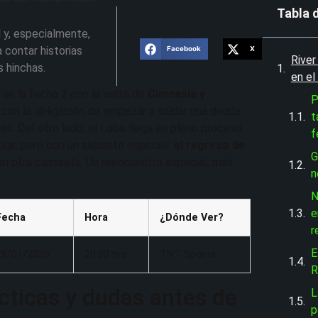
Tabla 
 y, especialmente,
 contar historias
Facebook
X
River
s hinchas.
en el
 en la fecha 2 con la visita de
Gimnasia y
P
2 con la obligación de empezar a saldar una deuda
t
res. Del otro lado, el Lobo llega en pleno proceso
f
ar, pero con un aliciente especial:
el regreso de
G
con otra camiseta. Un reencuentro especial, más
n
N
e
Fecha
Hora
¿Dónde Ver?
r
E
28/01/2026
20:00 hrs
TNT Sports
R
tácticas y dudas antes de
L
p