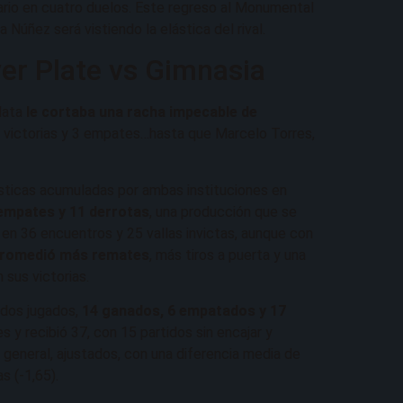
nario en cuatro duelos. Este regreso al Monumental
Núñez será vistiendo la elástica del rival.
iver Plate vs Gimnasia
lata
le cortaba una racha impecable de
8 victorias y 3 empates…hasta que Marcelo Torres,
sticas acumuladas por ambas instituciones en
0 empates y 11 derrotas
, una producción que se
 en 36 encuentros y 25 vallas invictas, aunque con
 promedió más remates
, más tiros a puerta y una
 sus victorias.
idos jugados,
14 ganados, 6 empatados y 17
 y recibió 37, con 15 partidos sin encajar y
 general, ajustados, con una diferencia media de
s (-1,65).