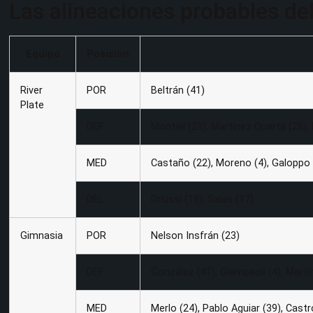
Las alineaciones probables del
Equipo
Posición
River
POR
Beltrán (41)
Plate
DEF
Montiel (29), Martínez Quarta (28), 
MED
Castaño (22), Moreno (4), Galoppo 
DEL
Driussi (19), Salas (17)
Gimnasia
POR
Nelson Insfrán (23)
DEF
González (41), Giampaoli (4), Martín
MED
Merlo (24), Pablo Aguiar (39), Cast