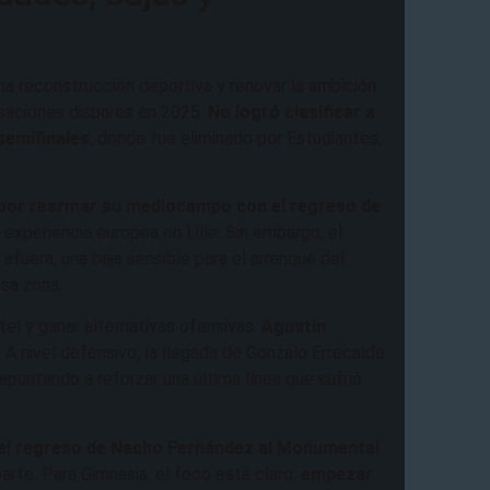
una reconstrucción deportiva y renovar la ambición
nsaciones dispares en 2025.
No logró clasificar a
 semifinales
, donde fue eliminado por Estudiantes,
 por rearmar su mediocampo con el regreso de
 experiencia europea en Lille. Sin embargo, el
 afuera, una baja sensible para el arranque del
esa zona.
el y ganar alternativas ofensivas.
Agustín
. A nivel defensivo, la llegada de Gonzalo Errecalde
 apuntando a reforzar una última línea que sufrió
el regreso de Nacho Fernández al Monumental
arte. Para Gimnasia, el foco está claro:
empezar