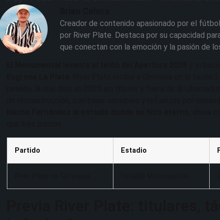
Brian Celora
Creador de contenido apasionado por el fútbol
por River Plate. Destaca por su capacidad para
que conectan con la emoción y la pasión de lo
El Monumental levanta el telón del Apertura 2026
y lo hace
Esgrima La Plata
. River Plate recibe a Gimnasia en la fecha 
pesada, la que dejó un 2025 sin títulos y fuera de la Libertado
de reconstrucción, con bajas sensibles y refuerzos por ensambl
Nacho Fernández al estadio donde se hizo eterno
, ahora 
que tres puntos.
Partido
Estadio
River Plate vs Gimnasia
Estadio Monumental
Previa River Plate: titulares, 