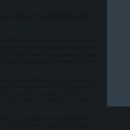
2026 puede ser un año de consolidación.
en River: análisis del
especial.
Nacho Fernández volverá a Núñez con
que lo formó y lo lanzó al fútbol profesional. Será
igo al estadio donde se hizo gigante, ahora desde
ce como uno de los grandes nombres de su historia
rasileño,
Nacho llegó a River para marcar una
 44 asistencias y levantó 10 títulos, números que
exitoso del club y quedó grabado para siempre
e la Copa Libertadores 2018 ante Boca, el punto
a
River
en otros equipos. Con la camiseta de
l club con el que se consagró y lo hizo dejando