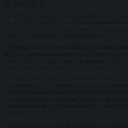
la fecha 2
River Plate afronta su primer partido oficial del año en el es
Apertura 2026 marcando territorio.
El equipo de River Plate a
la Libertadores 2026, una situación inédita que al mismo tiemp
Gallardo y los suyos saben que son mirados con lupa.
El Millo llega tras una pretemporada con rotaciones
, pres
amistosos dejaron buenas sensaciones en lo numérico, con vict
estuvo puesto en la puesta a punto y en las pruebas tácticas
Franco Armani y Marcos Acuña arrastraron molestias físicas y
En el plano del mercado, River realizó una inversión fuerte pa
Aníbal Moreno, por 7 millones de dólares desde Palmeira
mientras que
Giuliano Galoppo continúa en Núñez
tras una o
club sigue atento a posibles salidas: Paulo Díaz todavía no 
que permanecen abiertos, mientras que el futuro de Miguel Bor
Cruz Azul.
Gimnasia en el Apertura: nove