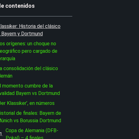
de contenidos
lassiker: Historia del clásico
e Bayern y Dortmund
os orígenes: un choque no
eográfico pero cargado de
erarquía
a consolidación del clásico
lemán
l momento cumbre de la
ivalidad Bayern vs Dortmund
Der Klassiker’, en números
istorial de finales: Bayern de
únich vs Borussia Dortmund
Copa de Alemania (DFB-
Pokal) – 4 finales