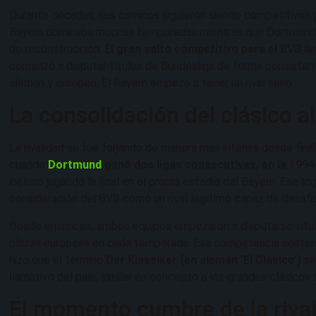
Durante décadas, sus caminos siguieron siendo competitivos pe
Bayern dominaba muchas temporadas mientras que Dortmund pa
de reconstrucción.
El gran salto competitivo para el BVB lle
comenzó a disputar títulos de Bundesliga de forma consistente
alemán y europeo. El Bayern empezó a tener un rival serio.
La consolidación del clásico 
La rivalidad se fue forjando de manera más intensa desde final
cuando
Dortmund
ganó dos ligas consecutivas, en la 1994
incluso jugando la final en el propio estadio del Bayern. Ese l
consideración del BVB como un rival legítimo capaz de desafi
Desde entonces, ambos equipos empezaron a disputarse título
plazas europeas en cada temporada. Esa competencia sosteni
hizo que el término
Der Klassiker (en alemán ‘El Clásico’)
se
llamativo del país, similar en concepto a los grandes clásicos
El momento cumbre de la riva