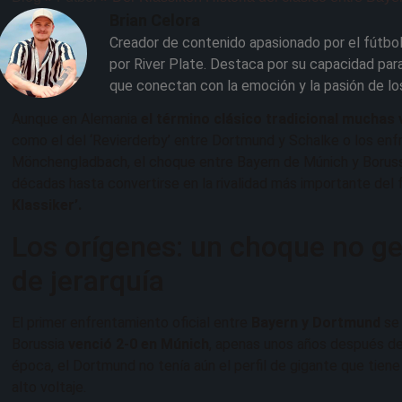
Brian Celora
Creador de contenido apasionado por el fútbol
por River Plate. Destaca por su capacidad para
que conectan con la emoción y la pasión de lo
Aunque en Alemania
el término clásico tradicional muchas
como el del ‘Revierderby’ entre Dortmund y Schalke o los enf
Mönchengladbach, el choque entre Bayern de Múnich y Boruss
décadas hasta convertirse en la rivalidad más importante del
Klassiker’.
Los orígenes: un choque no g
de jerarquía
El primer enfrentamiento oficial entre
Bayern y Dortmund
se
Borussia
venció 2-0 en Múnich
, apenas unos años después de
época, el Dortmund no tenía aún el perfil de gigante que tiene
alto voltaje.