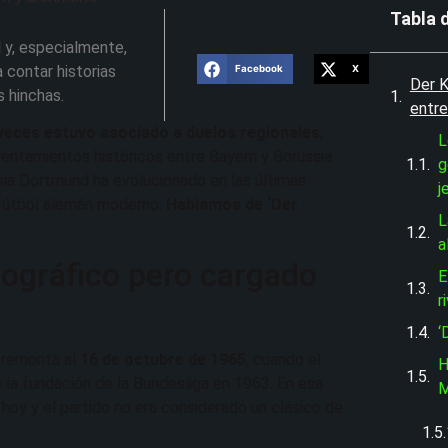
Tabla 
 y, especialmente,
 contar historias
Facebook
X
Der K
s hinchas.
entr
 veces estuvo asociado a duelos regionales
,
L
rentamientos históricos entre Bayern y Borussia
g
ia Dortmund ha evolucionado en las últimas
j
 fútbol alemán moderno.
Hablamos de ‘Der
L
a
eográfico pero cargado
E
r
‘
 remonta al
16 de octubre de 1965
, cuando el
H
 la fundación de la Bundesliga en 1963. En esa
M
 hoy y el partido no era considerado un clásico de