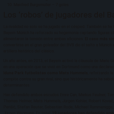
Manfred Burgsmüller – 7 goles
Los ‘robos’ de jugadores del 
La rivalidad no solo se ha jugado en el césped. También se ha
Bayern Múnich ha reforzado su hegemonía captando figuras c
alimentaron la tensión entre ambas aficiones.
El caso más si
convertirse en el gran goleador del BVB dio el salto a Múnic
artillero histórico del clásico.
Un año antes, en 2013, el Bayern activó la cláusula de Mario G
en una operación que se vivió en Dortmund como una declarac
Iduna Park futbolistas como Mats Hummels
, reforzando l
compite contra su gran rival, sino que históricamente ha sabid
determinantes.
Han defendido ambos escudos Emre Can, Markus Feulner, Torst
Thomas Helmer, Mats Hummels, Jürgen Kohler, Robert Kovač, R
Perišić, Stefan Reuter, Sebastian Rode, Michael Rummenigge, 
Jürgen Wegmann. En total,
19 jugadores han defendido am