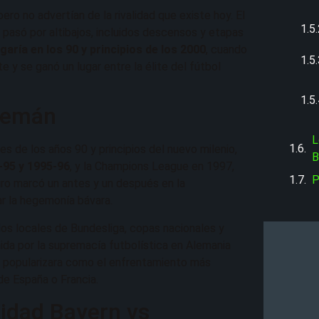
ro no advertían de la rivalidad que existe hoy. El
só por altibajos, incluidos descensos y etapas
garía en los 90 y principios de los 2000
, cuando
 y se ganó un lugar entre la élite del fútbol
alemán
L
es de los años 90 y principios del nuevo milenio,
B
-95 y 1995-96
, y la Champions League en 1997,
P
ogro marcó un antes y un después en la
ar la hegemonía bávara.
s locales de Bundesliga, copas nacionales y
da por la supremacía futbolística en Alemania
 popularizara como el enfrentamiento más
 de España o Francia.
lidad Bayern vs