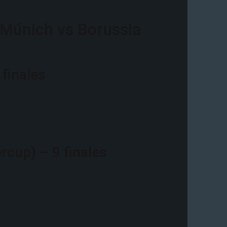
e Múnich vs Borussia
finales
cup) – 9 finales