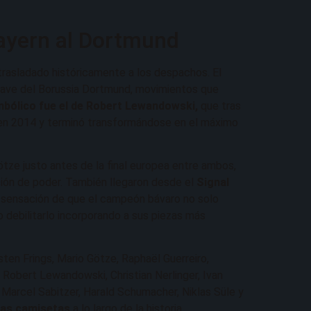
Bayern al Dortmund
 trasladado históricamente a los despachos. El
lave del Borussia Dortmund, movimientos que
mbólico fue el de Robert Lewandowski,
que tras
h en 2014 y terminó transformándose en el máximo
ötze justo antes de la final europea entre ambos,
ión de poder. También llegaron desde el
Signal
a sensación de que el campeón bávaro no solo
o debilitarlo incorporando a sus piezas más
en Frings, Mario Götze, Raphaël Guerreiro,
obert Lewandowski, Christian Nerlinger, Ivan
Marcel Sabitzer, Harald Schumacher, Niklas Süle y
bas camisetas
a lo largo de la historia.