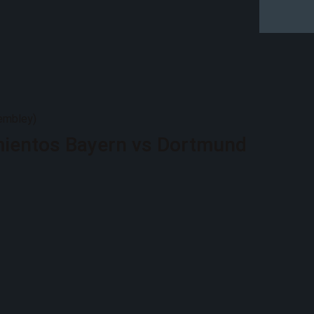
embley)
mientos Bayern vs Dortmund