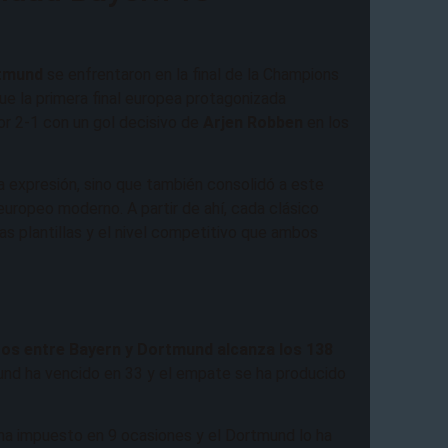
rtmund
se enfrentaron en la final de la Champions
e la primera final europea protagonizada
or 2-1 con un gol decisivo de
Arjen Robben
en los
ma expresión, sino que también consolidó a este
uropeo moderno. A partir de ahí, cada clásico
las plantillas y el nivel competitivo que ambos
tos entre Bayern y Dortmund alcanza los 138
und ha vencido en 33 y el empate se ha producido
 ha impuesto en 9 ocasiones y el Dortmund lo ha