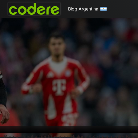
Blog Argentina
Blog
»
Fútbol
»
Der Klassiker: Historia del clásico entre Bay