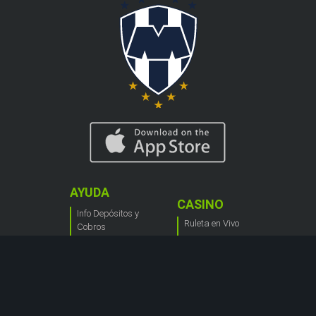
AYUDA
CASINO
Info Depósitos y
Ruleta en Vivo
Cobros
Blackjack Live
Cómo Apostar
Máquinas
Acerca del Blog
tregamonedas
de Codere
Casino en Vivo
Ruleta Aleatoria