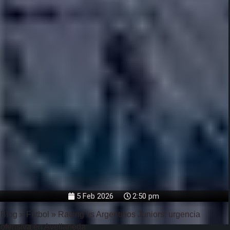
5 Feb 2026
2:50 pm
Blog
»
Fútbol
»
Racing vs Argentinos Juniors: urgencia
ofensiva en Avellaneda