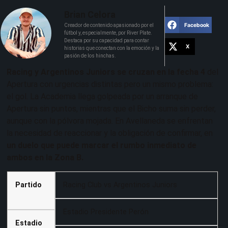
Brian Celora
Facebook
Creador de contenido apasionado por el
fútbol y, especialmente, por River Plate.
Destaca por su capacidad para contar
X
historias que conectan con la emoción y la
pasión de los hinchas.
Racing y Argentinos Juniors se cruzan en la fecha 4
del
Apertura con urgencias distintas pero un mismo problema:
el gol. La Academia llega golpeada por un arranque de
Apertura sin puntos, mientras que el Bicho suma sin perder,
aunque con la pólvora mojada. En Avellaneda se enfrentan
la necesidad de reaccionar y la obligación de confirmar, en
un duelo que puede marcar el rumbo inmediato de
ambos en la Zona B.
Partido
Racing Club vs Argentinos Juniors
Estadio Presidente Perón
Estadio