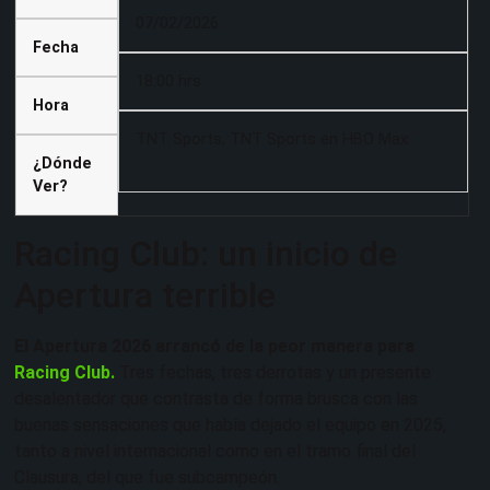
07/02/2026
Fecha
18:00 hrs
Hora
TNT Sports, TNT Sports en HBO Max
¿Dónde
Ver?
Racing Club: un inicio de
Apertura terrible
El Apertura 2026 arrancó de la peor manera para
Racing Club.
Tres fechas, tres derrotas y un presente
desalentador que contrasta de forma brusca con las
buenas sensaciones que había dejado el equipo en 2025,
tanto a nivel internacional como en el tramo final del
Clausura, del que fue subcampeón.