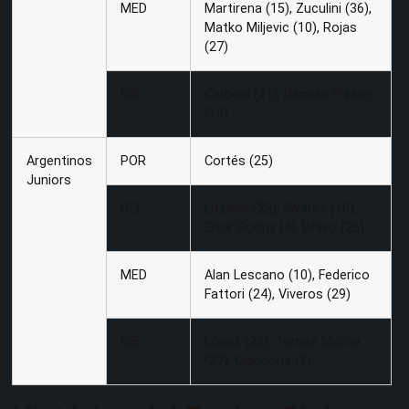
MED
Martirena (15), Zuculini (36),
Matko Miljevic (10), Rojas
(27)
DEL
Carboni (21), Damián Pizarro
(14)
Argentinos
POR
Cortés (25)
Juniors
DEF
Lozano (22), Álvarez (16),
Erick Godoy (4), Bravo (26)
MED
Alan Lescano (10), Federico
Fattori (24), Viveros (29)
DEL
López (23), Tomás Molina
(27), Giaccone (7)