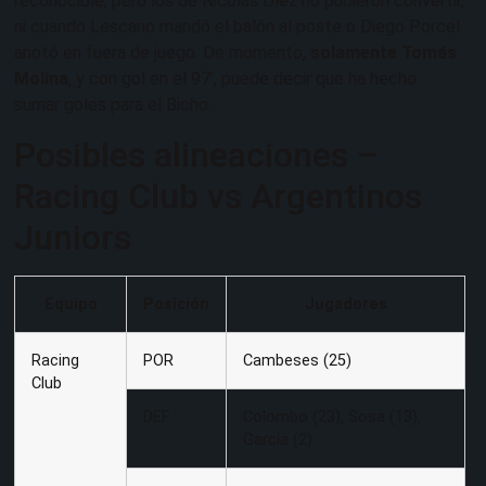
reconocible, pero los de Nicolás Díez no pudieron convertir,
ni cuando Lescano mandó el balón al poste o Diego Porcel
anotó en fuera de juego. De momento,
solamente Tomás
Molina
, y con gol en el 97’, puede decir que ha hecho
sumar goles para el Bicho.
Posibles alineaciones –
Racing Club vs Argentinos
Juniors
Equipo
Posición
Jugadores
Racing
POR
Cambeses (25)
Club
DEF
Colombo (23), Sosa (13),
García (2)