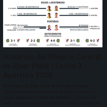
Histórico del Rosario Central
vs River Plate | Fecha 3 |
Apertura 2026
En el Siglo XXI, River Plate ha domado a Rosario
Central
en sus enfrentamientos, da igual el torneo o el
campo.
Apenas 8 triunfos del Canalla
, 25 victorias del
Millo. La historia está del lado de River Plate, también las