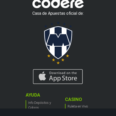
Casa de Apuestas oficial de:
AYUDA
CASINO
Info Depósitos y
Ruleta en Vivo
Cobros
Blackjack Live
Cómo Apostar