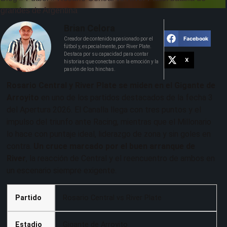
grandes de Argentina
Brian Celora
Facebook
Creador de contenido apasionado por el
fútbol y, especialmente, por River Plate.
Destaca por su capacidad para contar
X
historias que conectan con la emoción y la
pasión de los hinchas.
Rosario Central y River Plate se miden en el Gigante de
Arroyito
en uno de los partidos destacados de la fecha 3
del Apertura 2026. El Canalla llega con tres puntos y el
impulso del triunfo ante Racing, mientras que el Millonario
lo hace con puntaje ideal, liderazgo de zona y sin goles en
contra.
Un cruce marcado por el buen arranque de
River
, la reacción de Central y el reencuentro de ambos en
un escenario siempre exigente.
Partido
Rosario Central vs River Plate
Estadio
Gigante de Arroyito