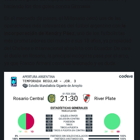
haciendo los dos goles contra Gimnasia.
En el mercado de pases, el Millonario cerró una de las
operaciones más relevantes del fútbol argentino con
la
incorporación de Kendry Páez
, uno de los futbolistas
más prometedores del mundo a sus 18 años, ya propiedad
del Chelsea e internacional absoluto con Ecuador. De cara
al duelo en Rosario, la principal incógnita pasa por el arco,
ya que Franco Armani continúa lesionado y es duda.