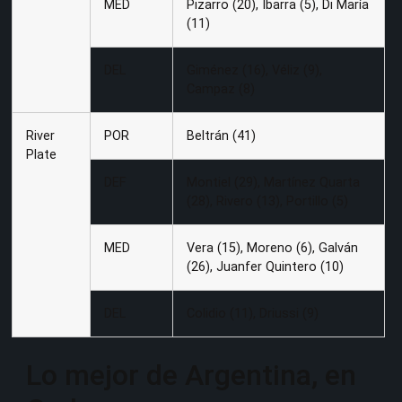
MED
Pizarro (20), Ibarra (5), Di María
(11)
DEL
Giménez (16), Véliz (9),
Campaz (8)
River
POR
Beltrán (41)
Plate
DEF
Montiel (29), Martínez Quarta
(28), Rivero (13), Portillo (5)
MED
Vera (15), Moreno (6), Galván
(26), Juanfer Quintero (10)
DEL
Colidio (11), Driussi (9)
Lo mejor de Argentina, en