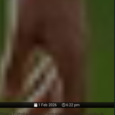
1 Feb 2026
6:22 pm
Blog
»
Fútbol
»
Rosario Central vs River Plate: batalla de