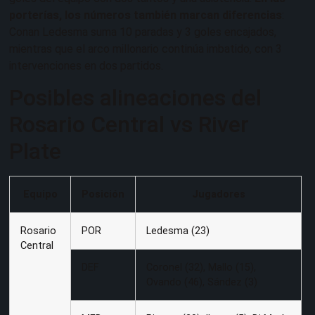
porterías, los números también marcan diferencias
:
Conan Ledesma suma 10 paradas y 3 goles encajados,
mientras que el arco millonario continúa imbatido, con 3
intervenciones en dos partidos.
Posibles alineaciones del
Rosario Central vs River
Plate
Equipo
Posición
Jugadores
Rosario
POR
Ledesma (23)
Central
DEF
Coronel (32), Mallo (15),
Ovando (46), Sández (3)