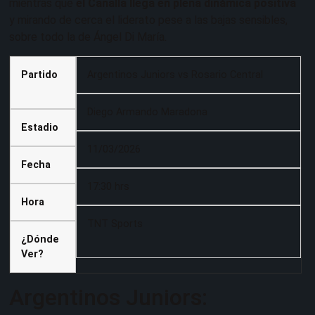
mientras que
el Canalla llega en plena dinámica positiva
y mirando de cerca el liderato pese a las bajas sensibles,
sobre todo la de Ángel Di María.
Partido
Argentinos Juniors vs Rosario Central
Diego Armando Maradona
Estadio
11/03/2026
Fecha
17:30 hrs
Hora
TNT Sports
¿Dónde
Ver?
Argentinos Juniors: