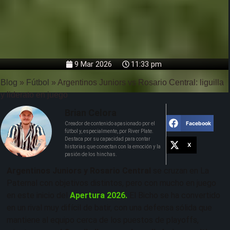
9 Mar 2026
11:33 pm
Blog
»
Fútbol
»
Argentinos Juniors vs Rosario Central: liguilla
y liderato en juego
Brian Celora
Facebook
Creador de contenido apasionado por el
fútbol y, especialmente, por River Plate.
Destaca por su capacidad para contar
X
historias que conectan con la emoción y la
pasión de los hinchas.
Argentinos Juniors y Rosario Central
se cruzan en La
Paternal con objetivos distintos, pero con mucho en juego
en este inicio del
Apertura 2026.
El Bicho se ha convertido
en un rival muy difícil de batir, con una defensa sólida que
mantiene al equipo cerca de los puestos de playoffs,