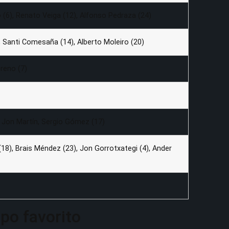
 (6), Renato Veiga (12), Alfonso Pedraza (24)
, Santi Comesaña (14), Alberto Moleiro (20)
reno (7)
, Jon Martín, Sergio Gómez (17)
18), Brais Méndez (23), Jon Gorrotxategi (4), Ander
po favorito