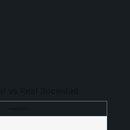
eal vs Real Sociedad
Jugadores