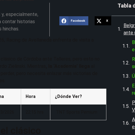
Tabla 
 y, especialmente,
 contar historias
Facebook
X
Belgr
s hinchas.
ante 
26, Racing de Avellaneda enfrenta de visita a
B
e
 clásico de Córdoba ante Talleres, pero esto no
R
do Zielinski. Mientras
, la ‘Academia’ llega
al
s
 perder, pero necesita enlazar más victorias de
Ú
es.
E
r
ha
Hora
¿Dónde Ver?
P
V
03/2026
22:15 hrs
TNT Sports Pemium
A
e
 el clásico