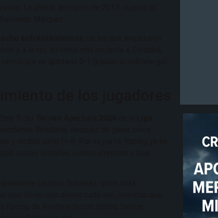
veces. La última, en marzo de 2017, cuando el
y Fernando Márquez.
s ocho enfrentamientos
, de los que empataron
ento y a la vez su visita más reciente a Córdoba,
enció por un ajustado 0-1 gracias al solitario gol
dimiento de los jugadores
 Zona B del
Torneo Apertura 2026
de la
Liga
Independiente Rivadavia, después de ganar cinco
s y recibió siete (+4). Por su parte, Racing ya es
guió cuatro victorias, cuatro empates y tres
cipalmente Lautaro Gutiérrez, quien está
s tres llevan dos dianas cada uno, mientras que
ra a Racing de Avellaneda con cuatro tantos,