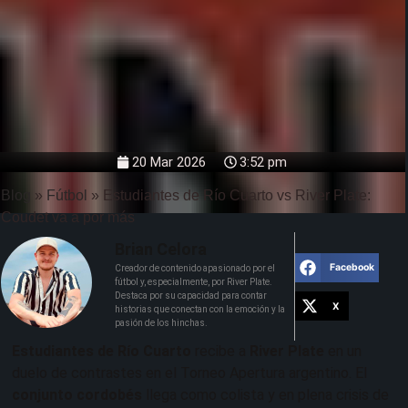
20 Mar 2026
3:52 pm
Blog
»
Fútbol
»
Estudiantes de Río Cuarto vs River Plate:
Coudet va a por más
Brian Celora
Facebook
Creador de contenido apasionado por el
fútbol y, especialmente, por River Plate.
Destaca por su capacidad para contar
X
historias que conectan con la emoción y la
pasión de los hinchas.
Estudiantes de Río Cuarto
recibe a
River Plate
en un
duelo de contrastes en el Torneo Apertura argentino. El
conjunto cordobés
llega como colista y en plena crisis de