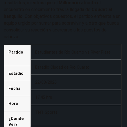
resultados, mientras que el
Millonario
afronta el
encuentro en crecimiento tras la llegada de
Coudet al
banquillo
. Con objetivos opuestos, el partido enfrenta a un
equipo urgido por sumar para sobrevivir y a otro que busca
consolidar su reacción y acercarse a los puestos de
cabeza.
Partido
Estudiantes de Río Cuarto vs River Plate
Estadio Ciudad de Río Cuarto
Estadio
22/03/2026
Fecha
17:45 hrs
Hora
TNT Sports
¿Dónde
Ver?