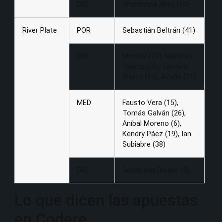
DEL
Wanchope Ábila (50)
River Plate
POR
Sebastián Beltrán (41)
DEF
Montiel (29), Martínez
Quarta (28), Lautaro
Rivero (13), Acuña (21)
MED
Fausto Vera (15),
Tomás Galván (26),
Aníbal Moreno (6),
Kendry Páez (19), Ian
Subiabre (38)
DEL
Sebastián Driussi (9)
Lo que dicen las apuestas
en Codere