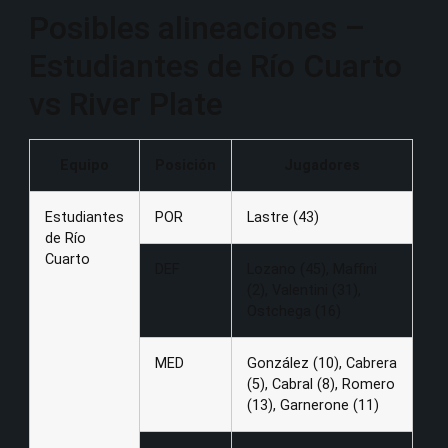
Posibles alineaciones –
Estudiantes de Río Cuarto
vs River Plate
Equipo
Posición
Jugadores
Estudiantes
POR
Lastre (43)
de Río
Cuarto
DEF
Lozano (45), Maffini
(2), Valentini (31),
Ostchega (16)
MED
González (10), Cabrera
(5), Cabral (8), Romero
(13), Garnerone (11)