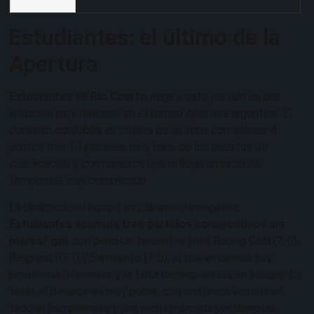
Estudiantes: el último de la
Apertura
Estudiantes de Río Cuarto
llega a este partido en una
situación muy delicada en el torneo Apertura argentino. El
conjunto cordobés es colista de su zona con apenas 4
puntos tras 10 jornadas, muy lejos de los puestos de
clasificación y con números que reflejan un inicio de
temporada muy complicado.
La dinámica del equipo es claramente negativa.
Estudiantes acumula tres partidos consecutivos sin
marcar gol
, con derrotas recientes ante Racing Club (2-0),
Belgrano (0-1) y Sarmiento (1-0), lo que evidencia sus
problemas ofensivos y la falta de respuestas en ataque. En
total, el balance es muy pobre, con una única victoria en
todo el campeonato y una racha marcada por derrotas.