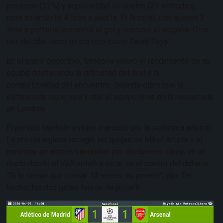
posesión (52%) y superioridad en duelos (21 entradas),
pero solamente 4 tiros a puerta. El Arsenal, con apenas 2
tiros a portería, encontró el gol y sostuvo el empate. Otra
vez decidió tener un portero como David Raya.
En el plano deportivo, Simeone valoró el rendimiento de su
equipo destacando la dificultad del rival y la
competitividad del encuentro, dejando claro que la
eliminatoria sigue viva y que el equipo cree en la remontada
en Londres.
El partido también estuvo marcado por la polémica arbitral.
La prensa inglesa recogió las quejas de Mikel Arteta y el
malestar en ambos banquillos por decisiones clave, en un
duelo donde el VAR volvió a estar en el centro del debate.
“Si lo tienen que revisar 13 veces, es penalti”, dijo. De
hecho, los dos goles fueron de penalti.