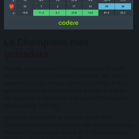
La Champions más
goleadora
Además, esta edición de la Champions League ha batido
registros históricos en términos goleadores. Más allá del
aumento lógico por el mayor número de partidos, el dato
verdaderamente diferencial está en la media: 3,49 goles
por encuentro, la más alta de toda la era UEFA Champions
League (desde 1992-93).
No es solo una cuestión de volumen, sino de ritmo
competitivo: partidos más abiertos, más transiciones y una
eficacia ofensiva muy por encima de lo habitual en rondas