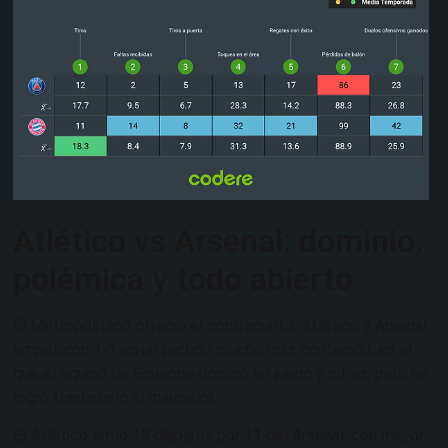
Atlético vs Arsenal: dominio,
polémica y todo abierto
El Metropolitano ofreció el contrapunto. Atlético y Arsenal
empataron 1-1 en un partido mucho más contenido, en el
que el equipo de Simeone dominó en juego y cifras, pero no
logró trasladarlo al marcador.
El Atlético firmó 18 disparos por 11 del Arsenal, con mayor