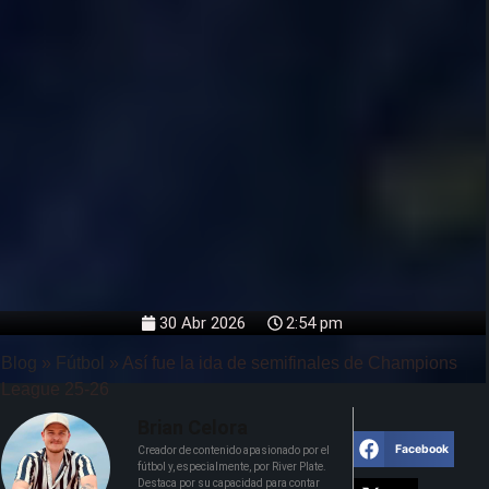
30 Abr 2026
2:54 pm
Blog
»
Fútbol
»
Así fue la ida de semifinales de Champions
League 25-26
Brian Celora
Facebook
Creador de contenido apasionado por el
fútbol y, especialmente, por River Plate.
Destaca por su capacidad para contar