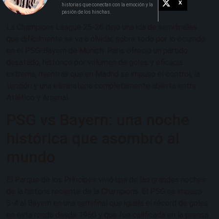
X
historias que conectan con la emoción y la
pasión de los hinchas.
La Champions League 25-26 dejó una ida de semifinales
que difícilmente se va a olvidar, sobre todo por lo ocurrido
en el PSG-Bayern de Múnich. París ofreció un partido
desatado, histórico por volumen de goles y eficacia
extrema, mientras que en Madrid se impuso el control, la
tensión y una eliminatoria completamente abierta entre
Atlético y Arsenal.
PSG vs Bayern: una noche
histórica que asombró al
mundo
El Parque de los Príncipes vivió una de las grandes noches
de la historia reciente de la Champions. El PSG se impuso
5-4 al Bayern en una semifinal que iguala el récord de goles
en esta ronda desde 1960 y que fue calificada en la prensa