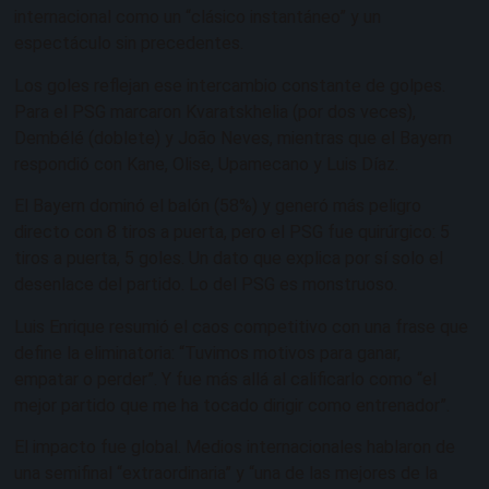
internacional como un “clásico instantáneo” y un
espectáculo sin precedentes.
Los goles reflejan ese intercambio constante de golpes.
Para el PSG marcaron Kvaratskhelia (por dos veces),
Dembélé (doblete) y João Neves, mientras que el Bayern
respondió con Kane, Olise, Upamecano y Luis Díaz.
El Bayern dominó el balón (58%) y generó más peligro
directo con 8 tiros a puerta, pero el PSG fue quirúrgico: 5
tiros a puerta, 5 goles. Un dato que explica por sí solo el
desenlace del partido. Lo del PSG es monstruoso.
Luis Enrique resumió el caos competitivo con una frase que
define la eliminatoria: “Tuvimos motivos para ganar,
empatar o perder”. Y fue más allá al calificarlo como “el
mejor partido que me ha tocado dirigir como entrenador”.
El impacto fue global. Medios internacionales hablaron de
una semifinal “extraordinaria” y “una de las mejores de la