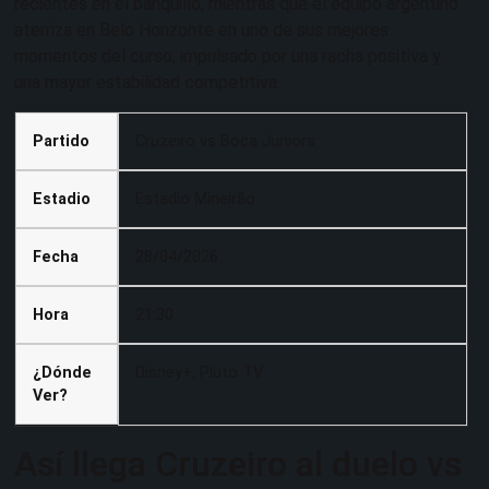
recientes en el banquillo, mientras que el equipo argentino
aterriza en Belo Horizonte en uno de sus mejores
momentos del curso, impulsado por una racha positiva y
una mayor estabilidad competitiva.
Partido
Cruzeiro vs Boca Juniors
Estadio
Estadio Mineirão
Fecha
28/04/2026
Hora
21:30
¿Dónde
Disney+, Pluto TV
Ver?
Así llega Cruzeiro al duelo vs