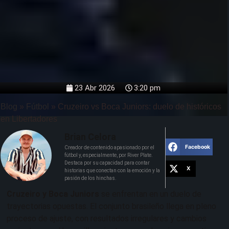
23 Abr 2026
3:20 pm
Blog
»
Fútbol
»
Cruzeiro vs Boca Juniors: duelo de históricos
en Libertadores
Brian Celora
Facebook
Creador de contenido apasionado por el
fútbol y, especialmente, por River Plate.
Destaca por su capacidad para contar
X
historias que conectan con la emoción y la
pasión de los hinchas.
Cruzeiro y Boca Juniors
se enfrentan en un duelo de
trayectorias opuestas. El conjunto brasileño llega en pleno
proceso de ajuste, con resultados irregulares y cambios