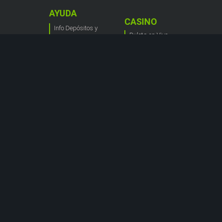
AYUDA
CASINO
Info Depósitos y
Ruleta en Vivo
Cobros
Blackjack Live
Cómo Apostar
Máquinas
Acerca del Blog
tregamonedas
de Codere
Casino en Vivo
Ruleta Aleatoria
Guia de Casino
APUESTAS
DEPORTIVAS
Fútbol
Columna
Deportiva
Basketball
Tenis
Fórmula
1
Guia de