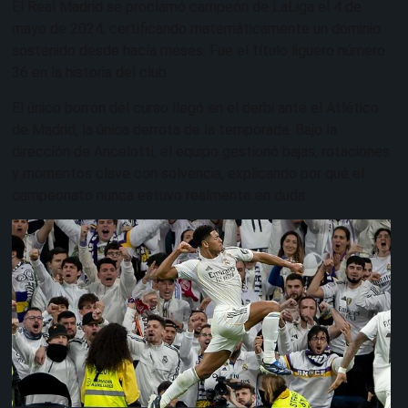
El Real Madrid se proclamó campeón de LaLiga el 4 de
mayo de 2024, certificando matemáticamente un dominio
sostenido desde hacía meses. Fue el título liguero número
36 en la historia del club.
El único borrón del curso llegó en el derbi ante el Atlético
de Madrid, la única derrota de la temporada. Bajo la
dirección de Ancelotti, el equipo gestionó bajas, rotaciones
y momentos clave con solvencia, explicando por qué el
campeonato nunca estuvo realmente en duda.