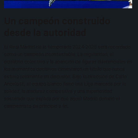
Un campeón construido
desde la autoridad
El Real Madrid de la temporada 2024-2025 será recordado
como un campeón incontestable. La regularidad, el
equilibrio colectivo y la aparición de figuras diferenciales en
los momentos decisivos cimentaron un título que nunca
estuvo realmente en discusión. Bajo la dirección de Carlo
Ancelotti, el equipo blanco firmó una Liga marcada por la
solidez, la madurez competitiva y una superioridad
sostenida que explica por qué aquel Madrid dominó el
campeonato de principio a fin.