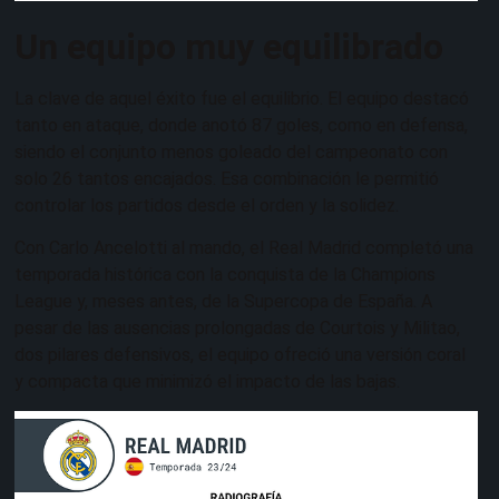
Un equipo muy equilibrado
La clave de aquel éxito fue el equilibrio. El equipo destacó
tanto en ataque, donde anotó 87 goles, como en defensa,
siendo el conjunto menos goleado del campeonato con
solo 26 tantos encajados. Esa combinación le permitió
controlar los partidos desde el orden y la solidez.
Con Carlo Ancelotti al mando, el Real Madrid completó una
temporada histórica con la conquista de la Champions
League y, meses antes, de la Supercopa de España. A
pesar de las ausencias prolongadas de Courtois y Militao,
dos pilares defensivos, el equipo ofreció una versión coral
y compacta que minimizó el impacto de las bajas.