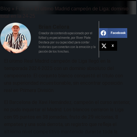
Blog
»
Fútbol
»
El último Madrid campeón de Liga: dominio
total en la 24-25
Brian Celora
Facebook
Creador de contenido apasionado por el
fútbol y, especialmente, por River Plate.
Destaca por su capacidad para contar
X
historias que conectan con la emoción y la
pasión de los hinchas.
El último Real Madrid campeón de Liga llegó en la
temporada 2024-2025 con un dominio absoluto del
campeonato. El conjunto blanco conquistó el título con
una superioridad incuestionable, sin encontrar oposición
real en Primera División.
El Barcelona de Xavi Hernández, campeón el curso anterior,
no pudo inquietar al Madrid. Los blancos cerraron la Liga
con 95 puntos en 38 jornadas, fruto de 29 victorias, 8
empates y una sola derrota, un registro que refleja el
altísimo nivel competitivo mantenido durante toda la