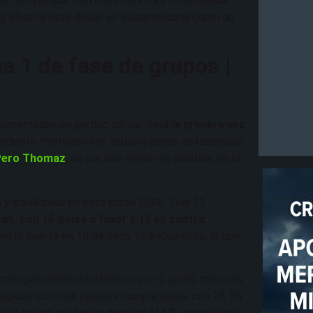
o de temporada. Con una estructura consolidada,
cing afronta este debut en Sudamericana como un
ha 1 de fase de grupos |
umentadas en partido oficial. Será
la primera vez
diente Petrolero hay todavía pocas estadísticas
Pero Thomaz
, de los que siguen en plantilla, es el
y equilibrada en este curso 2026. Tras 13
as, con 16 goles a favor y 11 en contra
,
 visto puerta en 10 de esos 13 encuentros, lo que
 principal referente ofensivo con 5 goles, mientras
el jugador con más regates completados, con 18. En
o al equipo en duelos ganados (147), juego aéreo