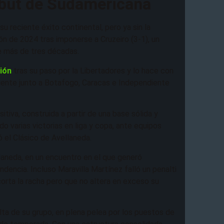
ebut de Sudamericana
su reciente éxito continental, pero ya sin la
n de 2024 tras imponerse a Cruzeiro (3-1), un
de más de tres décadas.
ción
tras su paso por la Libertadores y lo hace con
xigente junto a Botafogo, Caracas e Independiente
itiva, construida a partir de una base sólida y
o varias victorias en liga y copa, ante equipos
 el Clásico de Avellaneda.
laneda, en un encuentro en el que generó
ndencia. Incluso Maravilla Martínez falló un penalti
corta la racha pero que no altera en exceso su
ta de su grupo, en plena pelea por los puestos de