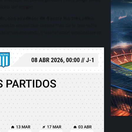
ibrio del equipo.
do, con alrededor de 4 entre los tres palos
,
encia un equipo que domina más de lo que sufre.
istintos anotando, y una rotación significativa en