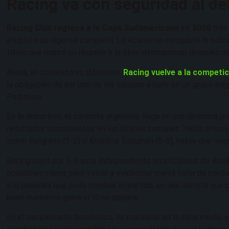
Racing va con seguridad al d
Racing Club regresa a la Copa Sudamericana en 2026
tras 
etiqueta de vigente campeón. La Academia conquistó la edició
título que marcó su regreso a la élite internacional después 
Ahora, el contexto es diferente.
Racing vuelve a la competi
la obligación de ser uno de los equipos a batir en un grupo e
Petrolero.
En lo deportivo, el conjunto argentino llega en una dinámica pos
resultados consistentes en las últimas semanas. Había enlazad
como Belgrano (1-2) o Atlético Tucumán (0-3), hasta que llegó
Racing cayó por 1-0 ante Independiente en el Clásico de Avel
ocasiones claras pero volvió a evidenciar cierta falta de contu
a lo panenka que pudo cambiar el partido, en una derrota que 
buen momento general. O no debería.
En el campeonato doméstico, se mantiene en la zona media-al