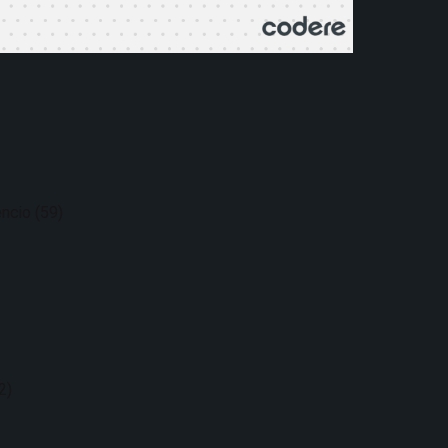
encio (59)
2)