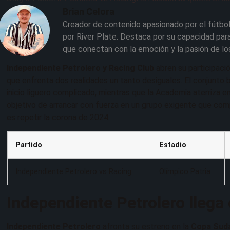
Brian Celora
Creador de contenido apasionado por el fútbol
por River Plate. Destaca por su capacidad para
que conectan con la emoción y la pasión de lo
Independiente Petrolero y Racing Club
abren su participaci
que enfrenta dos realidades un tanto desiguales. El conjunto b
inicio liguero complicado, mientras que la Academia aterriza 
objetivo de arrancar con fuerza en un grupo exigente que co
es repetir la corona de 2024.
Partido
Estadio
Independiente Petrolero vs Racing
Olímpico Patria
Independiente Petrolero llega 
Independiente Petrolero
afronta su estreno en la
Copa Sud