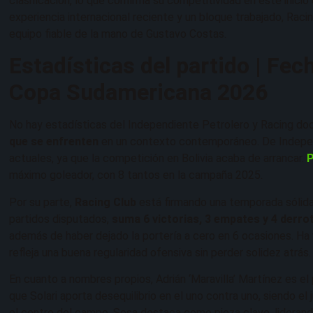
clasificación, lo que confirma su competitividad en este inici
experiencia internacional reciente y un bloque trabajado, Ra
equipo fiable de la mano de Gustavo Costas.
Estadísticas del partido | Fec
Copa Sudamericana 2026
No hay estadísticas del Independiente Petrolero y Racing doc
que se enfrenten
en un contexto contemporáneo. De Indepen
actuales, ya que la competición en Bolivia acaba de arrancar.
máximo goleador, con 8 tantos en la campaña 2025.
Por su parte,
Racing Club
está firmando una temporada sólida 
partidos disputados,
suma 6 victorias, 3 empates y 4 derrot
además de haber dejado la portería a cero en 6 ocasiones. Ha
refleja una buena regularidad ofensiva sin perder solidez atrás.
En cuanto a nombres propios, Adrián ‘Maravilla’ Martínez es el
que Solari aporta desequilibrio en el uno contra uno, siendo 
el centro del campo, Sosa destaca como pieza clave, liderand