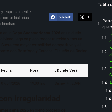
Tabla 
 y, especialmente,
 contar historias
Facebook
X
Petro
s hinchas.
quier
ón en la
Copa Sudamericana 2026
en un duelo
I
oliviano llega en plena reconstrucción y tras un
c
en Sucre con mayor estabilidad competitiva y el
R
mparte con Botafogo y Caracas. El sueño de Racing
d
E
F
Fecha
Hora
¿Dónde Ver?
C
A
07/04/2026
19:00 hrs
Disney + , ESPN
con irregularidad
L
americana 2026
en pleno proceso de