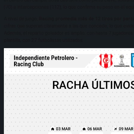
(70) e intercepciones (112), lo que confirma su peso en el equil
A nivel de juego,
Racing promedia más de 12 tiros por parti
cifras que superan claramente a las que concede, lo que evid
Además, el reparto goleador es amplio, con hasta 7 jugadores d
plantilla, con 27 futbolistas utilizados.