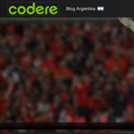
Blog Argentina
Blog
»
Fútbol
»
Petrolero vs Racing: la Academia quiere el tí