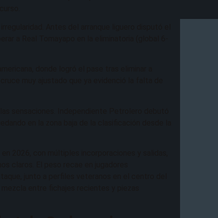
curso.
irregularidad. Antes del arranque liguero disputó el
erar a Real Tomayapo en la eliminatoria (global 6-
mericana, donde logró el pase tras eliminar a
 cruce muy ajustado que ya evidenció la falta de
 malas sensaciones. Independiente Petrolero debutó
dando en la zona baja de la clasificación desde la
a en 2026, con múltiples incorporaciones y salidas,
os claros. El peso recae en jugadores
aque, junto a perfiles veteranos en el centro del
ezcla entre fichajes recientes y piezas