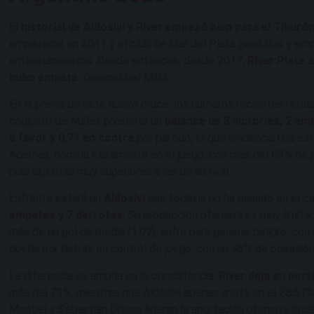
El
historial de Aldosivi y River empezó bien para el Tiburó
empezaron en 2011 y el club de Mar del Plata ganó dos y emp
enfrentamientos. Desde entonces, desde 2017,
River Plate 
hubo empate
. Dominio del Millo.
En la previa de este nuevo cruce, los números recientes refue
conjunto de Núñez presenta un
balance de 8 victorias, 2 em
a favor y 0,71 en contra
por partido, lo que evidencia una e
Además, domina claramente en el juego, con más del 63% de po
puerta, cifras muy superiores a las de su rival.
Enfrente estará un
Aldosivi
que todavía no ha ganado en el c
empates y 7 derrotas
. Su producción ofensiva es muy limita
más de un gol de media (1,07), sufre para generar peligro, con
queda por detrás en control de juego, con un 46% de posesión
La diferencia se amplía en la consistencia.
River deja su port
más del 71%, mientras que Aldosivi apenas anota en el 28,57
Montiel y Sebastián Driussi lideran la aportación ofensiva loc