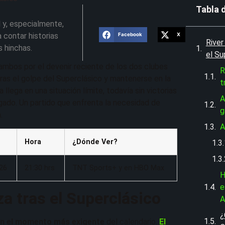
Tabla 
 y, especialmente,
 contar historias
Facebook
X
River
s hinchas.
el Su
ambos por el devenir reciente de los dos clubes
R
tras el golpe del Superclásico y mantenerse en la
t
llega en una situación límite, todavía sin victorias
A
gado. Un partido que enfrenta la necesidad de
g
.
A
Hora
¿Dónde Ver?
26
21:30 hrs
TNT Sports+ y en HBO Max
H
e
a tras el Superclásico
A
¿
 en el momento más exigente
del calendario.
El