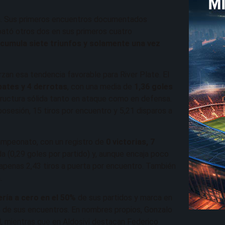
n
. Sus primeros encuentros documentados
ató otros dos en sus primeros cuatro
acumula siete triunfos y solamente una vez
rzan esa tendencia favorable para River Plate. El
pates y 4 derrotas
, con una media de
1,36 goles
structura sólida tanto en ataque como en defensa.
sesión, 15 tiros por encuentro y 5,21 disparos a
ampeonato, con un registro de
0 victorias, 7
da (0,29 goles por partido) y, aunque encaja poco
 apenas 2,43 tiros a puerta por encuentro. También
.
ería a cero en el 50%
de sus partidos y marca en
% de sus encuentros. En nombres propios, Gonzalo
al, mientras que en Aldosivi destacan Federico