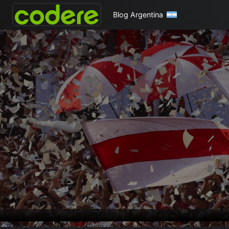
Blog Argentina
Blog
»
Fútbol
»
River Plate vs Aldosivi: la vida tras el Superc