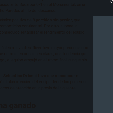
C
lásico ante Boca por 0-1 en el Monumental, en un
ro Paredes al filo del descanso.
inámica positiva de
9 partidos sin perder
, que
competición continental. Por otro, supone la
conseguido estabilizar el rendimiento del equipo
 señales relevantes. River tuvo mayor presencia con
ese dominio en ocasiones claras, una tendencia que
gol, el equipo empujó en el tramo final, aunque sin
e:
Sebastián Driussi tuvo que abandonar el
onó el plan ofensivo del equipo desde los primeros
ocos de atención en la previa del siguiente
 ha ganado