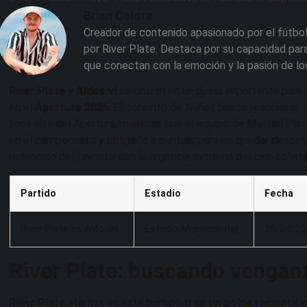
Brian Celora
Creador de contenido apasionado por el fútbol
por River Plate. Destaca por su capacidad para
que conectan con la emoción y la pasión de lo
River Plate y Aldosivi
se cruzan en un duelo importante para 
en el
Apertura 2026
. El conjunto de Núñez busca reaccionar 
zona alta del Apertura, mientras que el equipo de Mar del Plata 
en el campeonato y obligado a puntuar para no quedar descol
redención del favorito con la urgencia extrema del casi colista
Partido
Estadio
Fecha
River Plate vs Aldosivi
Estadio Monumental
25/04/20
River Plate: buscando venganz
River Plate
aterriza en este partido
tras un golpe reciente