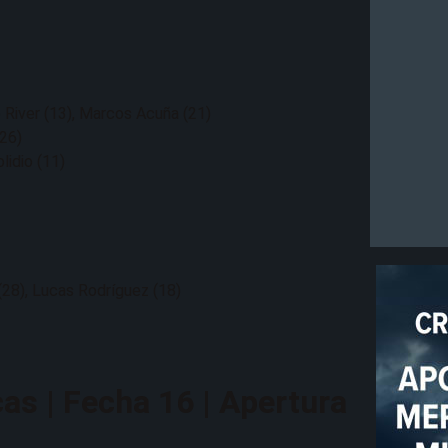
o River (13), Marcos Acuña (21)
(26)
lidio (11)
 (28), Lucas Rodríguez (18)
cas | Fecha 16 | Apertura