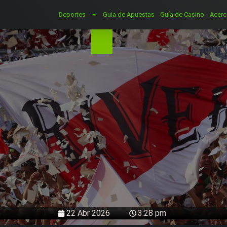
Deportes
Guía de Apuestas
Guía de Casino
Acerc
22 Abr 2026
3:28 pm
lásico