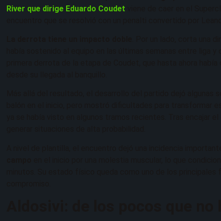
River que dirige Eduardo Coudet
viene de caer en el Superc
encuentro que se resolvió con un penalti convertido por Leand
La derrota tiene un impacto doble
. Por un lado, corta una d
había sostenido al equipo en las últimas semanas entre liga y 
primera derrota de la etapa de Coudet, que hasta ahora había 
desde su llegada al banquillo.
Más allá del resultado, el desarrollo del partido dejó algunas
balón en el inicio, pero mostró dificultades para transformar 
ya se había visto en algunos tramos recientes. Tras encajar el 
generar situaciones de alta probabilidad.
A nivel de plantilla, el encuentro dejó una incidencia important
campo
en el inicio por una molestia muscular, lo que condici
minutos. Su estado físico queda como uno de los principales f
compromiso.
Aldosivi: de los pocos que no