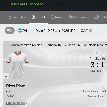
Gino
y Nicolás Cordero
, con registros mucho más modestos: 2