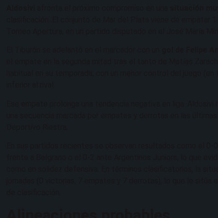
Aldosivi
afronta el próximo compromiso en una
situación mu
clasificación. El conjunto de Mar del Plata viene de empatar 1-
Torneo Apertura, en un partido disputado en el José María Min
El Tiburón se adelantó en el marcador con un
gol de Felipe A
el empate en la segunda mitad tras el tanto de Matías Zaracho
habitual en su temporada, con un menor control del juego (en
inferior al rival.
Ese empate prolonga una tendencia negativa en liga. Aldosiv
una secuencia marcada por empates y derrotas en las últimas 
Deportivo Riestra.
En sus partidos recientes se observan resultados como el 0-0 
frente a Belgrano o el 0-2 ante Argentinos Juniors, lo que evi
como en solidez defensiva. En términos clasificatorios, la situ
jornadas (0 victorias, 7 empates y 7 derrotas), lo que le sitúa 
de clasificación.
Alineaciones probables