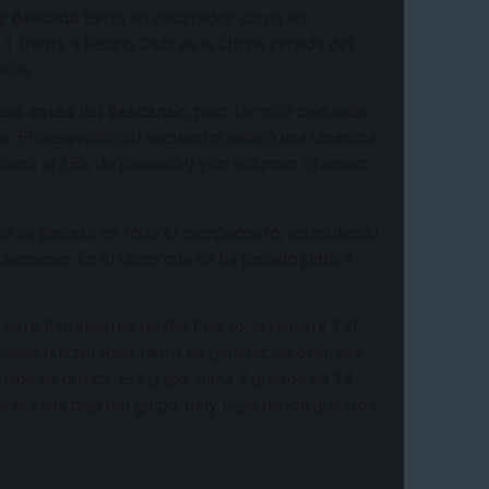
y delicada
tanto en resultados como en
1 frente a Racing Club en la última jornada del
ella.
nso antes del descanso
, pero terminó cediendo
. El desarrollo del encuentro reflejó una dinámica
 torno al 35% de posesión) y un volumen ofensivo
i no ha ganado en todo el campeonato, acumulando
semanas. Es el único que no ha ganado junto a
ante Estudiantes de Río Cuarto, la derrota 1-0
dencia dificultades tanto en generación ofensiva
ación es crítica. El equipo suma 7 puntos en 14
en la zona baja del grupo, muy lejos de los puestos