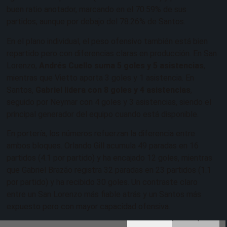
buen ratio anotador, marcando en el 70.59% de sus
partidos, aunque por debajo del 78.26% de Santos.
En el plano individual, el peso ofensivo también está bien
repartido pero con diferencias claras en producción. En San
Lorenzo,
Andrés Cuello suma 5 goles y 5 asistencias
,
mientras que Vietto aporta 3 goles y 1 asistencia. En
Santos,
Gabriel lidera con 8 goles y 4 asistencias
,
seguido por Neymar con 4 goles y 3 asistencias, siendo el
principal generador del equipo cuando está disponible.
En portería, los números refuerzan la diferencia entre
ambos bloques. Orlando Gill acumula 49 paradas en 16
partidos (4.1 por partido) y ha encajado 12 goles, mientras
que Gabriel Brazão registra 32 paradas en 23 partidos (1.1
por partido) y ha recibido 30 goles. Un contraste claro
entre un San Lorenzo más fiable atrás y un Santos más
expuesto pero con mayor capacidad ofensiva.