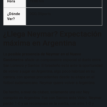
Hora
19:00 hrs
¿Dónde
DGO, DSports
Ver?
¿Llega Neymar? Expectación
máxima en Argentina
La
posible presencia de Neymar en el Nuevo
Gasómetro
añade un componente especial al duelo entre
San Lorenzo y Santos. El brasileño está ante la oportunidad
de volver a jugar en Argentina, algo poco habitual en su
carrera, con apenas precedentes desde su etapa en el
fútbol sudamericano. Neymar quiere volver a Argentina.
De hecho, a nivel de clubes, solamente una vez Ney
compitió en Argentina. Fue con Santos ante Vélez. Neymar
perdió 1-0 y se recompuso en la vuelta, con otro 1-0 y