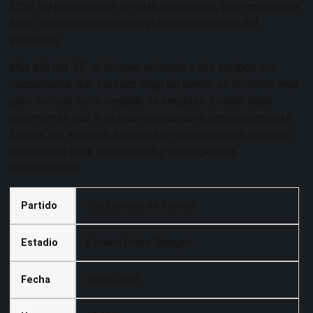
2026. Su participación no está garantizada, pero condiciona
tanto la expectación como el propio desarrollo del
encuentro.
Más allá del ‘10’, el choque enfrenta a dos equipos con
necesidades. San Lorenzo llega sin perder en el último mes
pero con una racha cargada de empates y varias bajas
importantes que le obligan a reajustarse constantemente.
Santos, por su parte, atraviesa un momento más delicado,
sin victorias en la competición y con urgencias
clasificatorias.
Partido
San Lorenzo vs Santos
Estadio
Estadio Pedro Bidegain
Fecha
28/04/2026