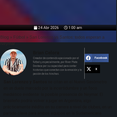
24 Abr 2026
1:00 am
Blog
»
Fútbol
»
San Lorenzo vs Santos: todos esperan a
Neymar
Brian Celora
Facebook
Creador de contenido apasionado por el
fútbol y, especialmente, por River Plate.
Destaca por su capacidad para contar
X
historias que conectan con la emoción y la
pasión de los hinchas.
San Lorenzo y Santos
se citan en el Nuevo Gasómetro
en un duelo marcado por la incertidumbre y un foco
mediático evidente: la posible presencia de Neymar. El
brasileño podría volver a jugar en Argentina, algo
prácticamente inédito en su carrera a nivel de clubes, en un
partido clave para ambos equipos en la Sudamericana