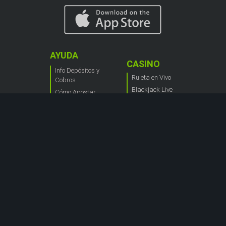
AYUDA
CASINO
Info Depósitos y
Ruleta en Vivo
Cobros
Blackjack Live
Cómo Apostar
Máquinas
Acerca del Blog
tregamonedas
de Codere
Casino en Vivo
Ruleta Aleatoria
Guia de Casino
APUESTAS
DEPORTIVAS
Fútbol
Columna
Deportiva
Basketball