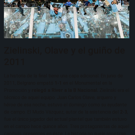
Zielinski, Olave y el guiño de
2011
La historia de la final tiene una capa adicional. En junio de
2011, Belgrano empató
1-1
en el Monumental en la
Promoción y
relegó a River a la B Nacional.
Zielinski era el
técnico de aquel equipo. Juan Carlos Olave, arquero y
héroe de esa noche, estuvo el domingo como su ayudante
de campo. El Mudo Vázquez, autor de la asistencia del
2-3
,
fue el único jugador del actual plantel que también estuvo
en el campo hace quince años. Tres protagonistas de aquel
capítulo, presentes en éste. La historia no suele repetirse