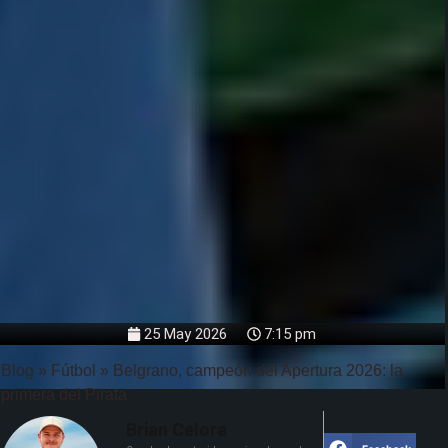
25 May 2026
7:15 pm
Blog
»
Fútbol
»
Belgrano, campeón del Apertura 2026: la
primera del Pirata
Brian Celora