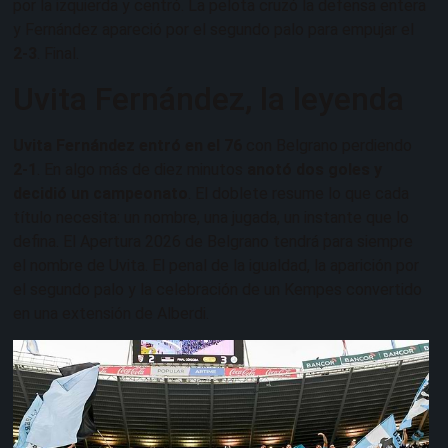
por la izquierda y centró. La pelota cruzó la defensa entera
y Fernández apareció por el segundo palo para empujar el
2-3
. Final.
Uvita Fernández, la leyenda
Uvita Fernández entró en el 76
con Belgrano perdiendo
2-1
. En algo más de diez minutos
anotó dos goles y
decidió un campeonato
. El doblete resume lo que cada
título necesita: un nombre, una jugada, un instante que lo
defina. El Apertura 2026 de Belgrano tendrá para siempre
el nombre de Uvita. El penal de la igualdad, la aparición por
el segundo palo y la celebración de un Kempes convertido
en una extensión de Alberdi.