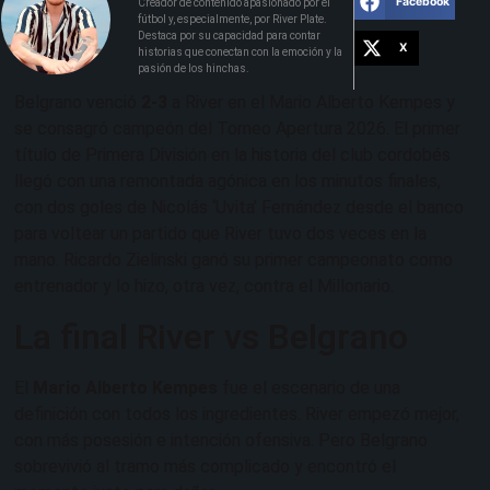
Facebook
Creador de contenido apasionado por el
fútbol y, especialmente, por River Plate.
Destaca por su capacidad para contar
X
historias que conectan con la emoción y la
pasión de los hinchas.
Belgrano venció
2-3
a River en el Mario Alberto Kempes y
se consagró campeón del Torneo Apertura 2026. El primer
título de Primera División en la historia del club cordobés
llegó con una remontada agónica en los minutos finales,
con dos goles de Nicolás ‘Uvita’ Fernández desde el banco
para voltear un partido que River tuvo dos veces en la
mano. Ricardo Zielinski ganó su primer campeonato como
entrenador y lo hizo, otra vez, contra el Millonario.
La final River vs Belgrano
El
Mario Alberto Kempes
fue el escenario de una
definición con todos los ingredientes. River empezó mejor,
con más posesión e intención ofensiva. Pero Belgrano
sobrevivió al tramo más complicado y encontró el