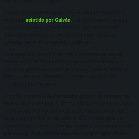
momento justo para dañar.
Colidio abrió el marcador para el Millonario a los 17
minutos
,
asistido por Galván
tras una combinación con
Acuña. Belgrano respondió en el 26, con un córner de
Zelarayán, cabezazo de Morales por el primer palo y
empate. Hasta allí, un partido equilibrado.
En el segundo tiempo River volvió a ponerse en ventaja.
Galván anotó al 59 y el
2-1
empujó al Millonario hacia el
título. Belgrano buscó pero sin claridad. Zielinski movió el
banco y entraron Hernández y Vázquez, luego Uvita
Fernández por Passerini.
A los 85, un remate de
Fernández golpeó en el brazo de
Rivero
dentro del área. El árbitro Falcón Pérez fue al VAR y
cobró penal. Uvita pateó cruzado, Beltrán se tiró al lado
equivocado y subió al marcador el
2-2
. La expulsión del
cuerpo técnico de River por los reclamos le puso más ruido
a la escena. Tres minutos después, Vázquez ganó el piso