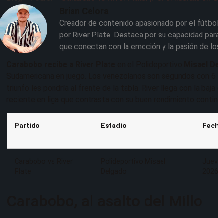
Brian Celora
Creador de contenido apasionado por el fútbol
por River Plate. Destaca por su capacidad para
que conectan con la emoción y la pasión de lo
Carabobo recibe a River Plate
en el Polideportivo
Misael D
Sudamericana en juego. Los venezolanos son segundos con 6 pu
triunfo les pondría al frente de la tabla. River llega con la baj
reciente en liga que contrasta con su buen rendimiento contin
Partido
Estadio
Fec
Carabobo vs River
Polideportivo Misael
Juev
Plate
Delgado
2026
Carabobo, al asalto del Millo