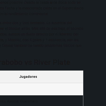
menos positiva. Desde la caída ante Boca todo se
ima fecha y la mencionada caída en el Superclásico
n el rendimiento continental.
ra entre dos y tres semanas. La ausencia del
ar el bloque atrás. Más allá de esa baja, el técnico
dos, aunque un duelo directo por el liderato del
da, y Montiel, con 4 goles y 1 asistencia, son las
e Driussi también ha tenido problemas físicos que
rabobo vs River Plate
Jugadores
ntes, Aponte, Guaramato