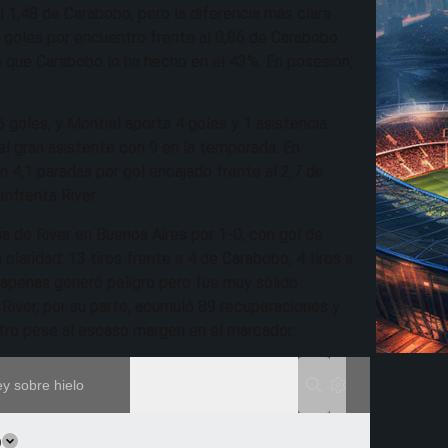
al 1,48 de Carabobo, pero la diferencia más clara
 goles por encuentro frente al 0,86 de Carabobo.
as que Carabobo lo ha hecho en el 43%. En posesión,
 6 goles, y Montiel aporta 4 goles y 1 asistencia.
el gran asistente con 9 en la temporada. En
n 4,1 paradas por gol encajado frente al 2,7 de
enfrenta River.
ia de River en Buenos Aires por 1-0, con gol de
claridad: 13 tiros frente a 4 de Carabobo, 4 tiros a
o apenas generó peligro pero fue muy sólido
iver, por su parte, acumuló 89 recuperaciones y
ntro pese al escaso margen en el marcador.