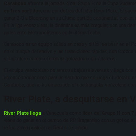
Carabobo
afronta la jornada 4 del Grupo H de la Copa Sudam
en tres partidos
, uno por detrás del líder River Plate. El e
ganar 2-0 a Blooming en su último partido continental, con un
En la liga venezolana, la dinámica es más irregular, con una de
goles ante Metropolitanos en la última fecha.
Carabobo es un equipo sólido en casa y difícil de batir en el 
en el bloque defensivo y las transiciones rápidas, con Orozco
y Tortolero como referencia goleadora con 7 tantos.
El equipo venezolano no arrastra bajas relevantes y llega con l
un once reconocible para un partido que se juega el liderato d
Carabobo, que no ha empezado el cuadrangular venzolano con 
River Plate, a desquitarse en 
River Plate llega
a Venezuela como
líder del Grupo H con 7
viene de ganar en el campo de RB Bragantino con un gol en el
refuerza su posición al frente del grupo.