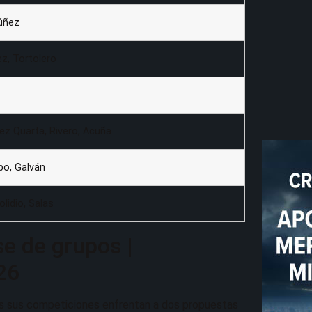
Núñez
z, Tortolero
nez Quarta, Rivero, Acuña
po, Galván
lidio, Salas
se de grupos |
26
s sus competiciones enfrentan a dos propuestas