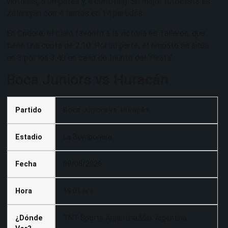
victorias, 5 empates y 4 derrotas). Su mejor futbolista es
Zelarayán con 4 tantos en 14 partidos.
En Codere, el claro favorito a la victoria es Talleres, que
tiene una cuota de 2,10. Por su parte, el empate se sitúa
en 3 por los 3,40 en caso de triunfo del ‘Pirata’.
Boca Juniors vs Huracán
Partido
Boca Juniors vs. Huracán
Estadio
La Bombonera
Fecha
09/05/2026
Hora
19:01 hrs
¿Dónde
TNT Sports Argentina,Max Argentina