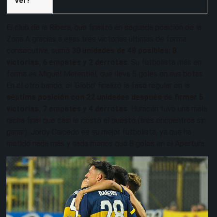
Ver?
El club de la Ribera, que finalizó en segunda posición de la
Zona A gracias a esas tres victorias últimas de forma
consecutiva, sumó
30 unidades de 48 posibles: 8
victorias, 6 empates y 2 derrotas
. Su futbolista más en
forma es Miguel Merentiel, que lleva 5 goles en sus botas.
En el otro bando, el ‘Globo’ finalizó la fase regular en la
séptima posición con 22 unidades después de firmar 5
victorias, 7 empates y 4 derrotas
. Huracán tuvo una mala
racha final que casi le costó el puesto (tres encuentros sin
ganar). Jordy Caicedo es su mejor futbolista, ya que ha
metido nada más y nada menos que 8 goles en el Apertura.