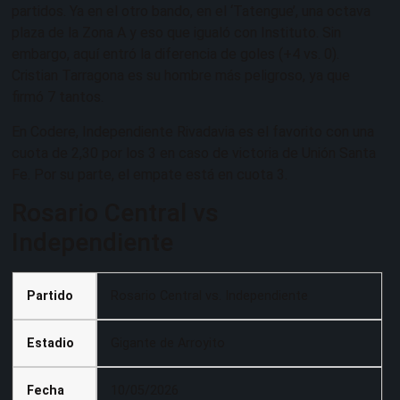
partidos. Ya en el otro bando, en el ‘Tatengue’, una octava
plaza de la Zona A y eso que igualó con Instituto. Sin
embargo, aquí entró la diferencia de goles (+4 vs. 0).
Cristian Tarragona es su hombre más peligroso, ya que
firmó 7 tantos.
En Codere, Independiente Rivadavia es el favorito con una
cuota de 2,30 por los 3 en caso de victoria de Unión Santa
Fe. Por su parte, el empate está en cuota 3.
Rosario Central vs
Independiente
Partido
Rosario Central vs. Independiente
Estadio
Gigante de Arroyito
Fecha
10/05/2026