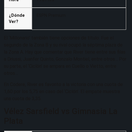
¿Dónde
ESPN Premium
Ver?
El ‘Millonario’ también tiene opciones de título. Fue el
segundo de la Zona B y su rival ocupó la séptima plaza de
la Zona A. Hay que comentar que River tiene entre sus filas
a Driussi, Juanfer Quinto, Gonzalo Montiel, entre otros… Por
su parte, el ‘Ciclón’ se ampara en Cuello o Vietto, entre
otros…
En Codere, River es favorito a la victoria con una cuota de
1,60 por los 5,75 en caso del ‘Ciclón’. El empate muestra
una cuota de 3,35.
Vélez Sarsfield vs Gimnasia La
Plata