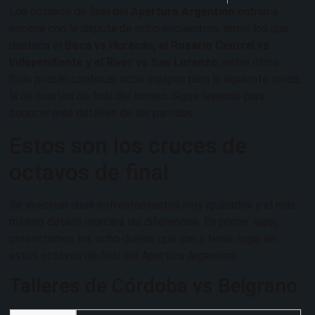
Los octavos de final del
Apertura Argentino
entran a
escena con la disputa de ocho encuentros, entre los que
destaca el
Boca vs Huracán, el Rosario Central vs
Independiente y el River vs San Lorenzo
, entre otros…
Solo podrán continuar ocho equipos para la siguiente ronda,
la de cuartos de final del torneo. Sigue leyendo para
conocer más detalles de los partidos
Estos son los cruces de
octavos de final
Se avecinan unos enfrentamientos muy igualados y el más
mínimo detalle marcará las diferencias. En primer lugar,
presentamos los ocho duelos que van a tener lugar en
estos octavos de final del Apertura Argentino:
Talleres de Córdoba vs Belgrano