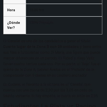
Hora
15:00 hrs
¿Dónde
ESPN Premium
Ver?
El ‘Canalla’ es uno de los candidatos a ganar el título.
Cuarto lugar de la Zona B con 28 unidades
y tiene entre
sus filas a futbolistas como Di María, una figura que puede
marcar diferencias en un partido. El ‘Fideo’ y Alejo Véliz
llevan cuatro tantos cada uno. Por su parte, el ‘Rojo’ fue el
quinto de la Zona A. Gabriel Ávalos es el ‘Pichichi’ de la
competición con 9 dianas en su casillero anotador.
En Codere, el favorito a la victoria es el ‘Canalla’, que
cuenta con una cuota de 2,30 por los 3,05 en caso de
triunfo visitante. Si hay empate, la cuota se sitúa en 2,95.
Estudiantes La Plata vs Racing