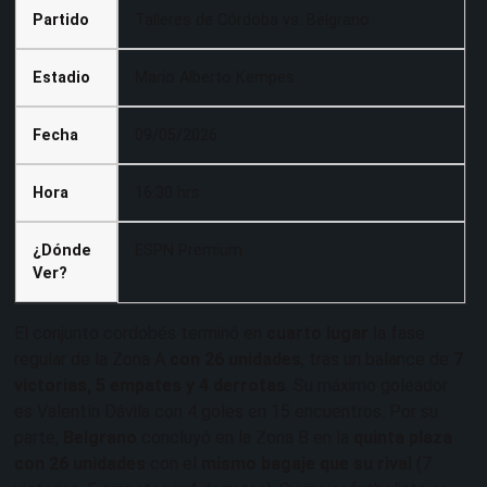
Partido
Talleres de Córdoba vs. Belgrano
Estadio
Mario Alberto Kempes
Fecha
09/05/2026
Hora
16:30 hrs
¿Dónde
ESPN Premium
Ver?
El conjunto cordobés terminó en
cuarto lugar
la fase
regular de la Zona A
con 26 unidades
, tras un balance de
7
victorias, 5 empates y 4 derrotas
. Su máximo goleador
es Valentín Dávila con 4 goles en 15 encuentros. Por su
parte,
Belgrano
concluyó en la Zona B en la
quinta plaza
con 26 unidades
con el
mismo bagaje que su rival
(7