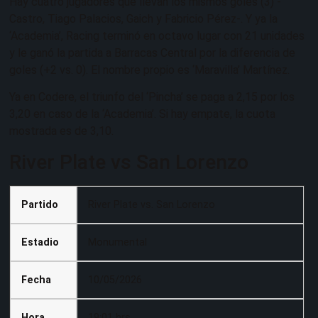
Hay cuatro jugadores que llevan los mismos goles (3) -
Castro, Tiago Palacios, Gaich y Fabricio Pérez-. Y ya la
‘Academia’, Racing terminó en octavo lugar con 21 unidades
y le ganó la partida a Barracas Central por la diferencia de
goles (+2 vs. 0). El nombre propio es ‘Maravilla’ Martínez.
Ya en Codere, el triunfo del ‘Pincha’ se paga a 2,15 por los
3,20 en caso de la ‘Academia’. Si hay empate, la cuota
mostrada es de 3,10.
River Plate vs San Lorenzo
Partido
River Plate vs. San Lorenzo
Estadio
Monumental
Fecha
10/05/2026
Hora
19:01 hrs