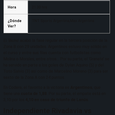
Hora
21:30 hrs
¿Dónde
TNT Sports Argentina,Max Argentina
Ver?
El ‘Bicho’ acabó la fase regular en la tercera posición de la
Zona B con 29 unidades. Argentinos estuvo muy sólido en
el curso y entre sus filas cuenta con futbolistas como
Molina o Morales, entre otros… Por su parte, el ‘Granate’ se
ha servido en parte a los goles de Dylan Aquino (5) y del
Toto Salvio (3) así como de Marcelino Moreno (3) para ser
sexto de la Zona A con 24 puntos.
En Codere, el favorito a la victoria es
Argentinos
, que
tiene una
cuota de 1,88
. Por su parte, el empate está en
3,10 por los
4,10 en caso de triunfo de Lanús
.
Independiente Rivadavia vs