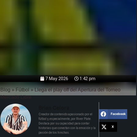
7 May 2026
1:42 pm
Blog
»
Fútbol
»
Llega el play off del Apertura del Torneo
Mercado Libre
Brian Celora
Facebook
Creador de contenido apasionado por el
fútbol y, especialmente, por River Plate.
Destaca por su capacidad para contar
X
historias que conectan con la emoción y la
pasión de los hinchas.