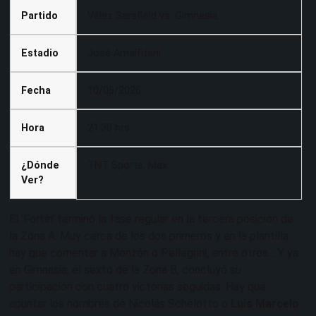
Partido
Vélez Sarsfield vs. Gimnasia
Estadio
José Amalfitani
Fecha
10/05/2026
Hora
21:30 hrs
¿Dónde
TNT Sports, Max
Ver?
El ‘Fortín’ terminó la fase regular en la tercera posición de
la Zona A. Muy cerca de los dos primeros y en la plantilla
hay que comentar a Monzón o Pellegrini, entre otros… Y ya
en Gimnasia, el sexto de la Zona B, concluyó su
participación con cuatro victorias seguidas. Hay que
apuntar los nombres de Nicolás Schelotto o
Luis Marcelo