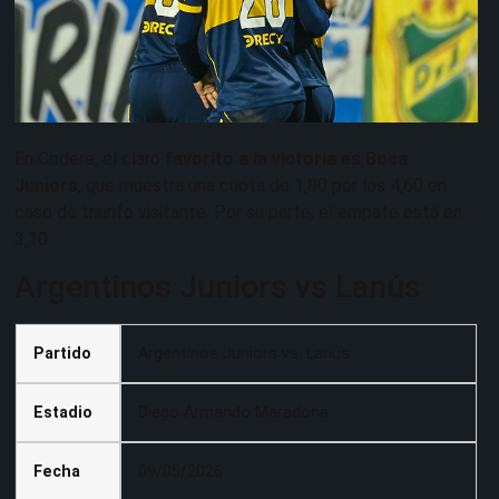
En Codere, el claro
favorito a la victoria es Boca
Juniors
, que muestra una cuota de 1,80 por los 4,60 en
caso de triunfo visitante. Por su parte, el empate está en
3,10.
Argentinos Juniors vs Lanús
Partido
Argentinos Juniors vs. Lanús
Estadio
Diego Armando Maradona
Fecha
09/05/2026