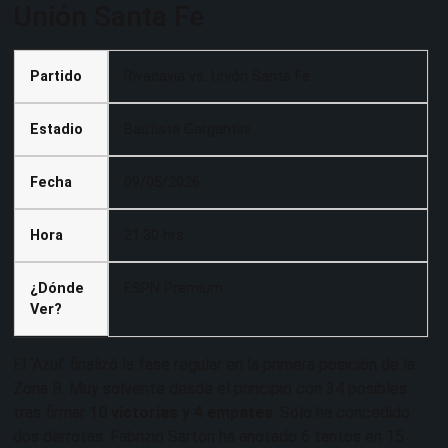
Unión Santa Fe
Partido
Rivadavia vs. Unión Santa Fe
Estadio
Bautista Gargantini
Fecha
09/05/2026
Hora
21:30 hrs
¿Dónde
ESPN Premium
Ver?
El ‘Azul’ finalizó la fase regular en la primera posición de la
Zona B. Muy solvente desde el principio con 34 posibles
tras firmar
10 victorias y 4 empates
. Solo ha concedido
dos derrotas. Fabrizio Sartori ha anotado 6 tantos en 15