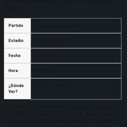
Club
Partido
Estudiantes vs. Racing Club
Estadio
Jorge Luis Hirschi
Fecha
10/05/2026
Hora
17:00 hrs
¿Dónde
TNT Sports, Max
Ver?
El ‘Pincha’, el líder de la Zona A, ha sumado 31 unidades de
48 posibles. El balance es de 9 victorias, 4 empates y 3
derrotas, además de
19 goles a favor por 7 en contra
.