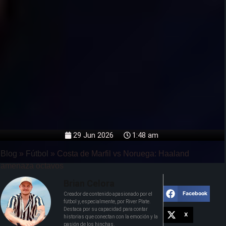
29 Jun 2026
1:48 am
Blog
»
Fútbol
»
Costa de Marfil vs Noruega: Haaland
amenaza octavos
Brian Celora
Facebook
Creador de contenido apasionado por el
fútbol y, especialmente, por River Plate.
Destaca por su capacidad para contar
X
historias que conectan con la emoción y la
pasión de los hinchas.