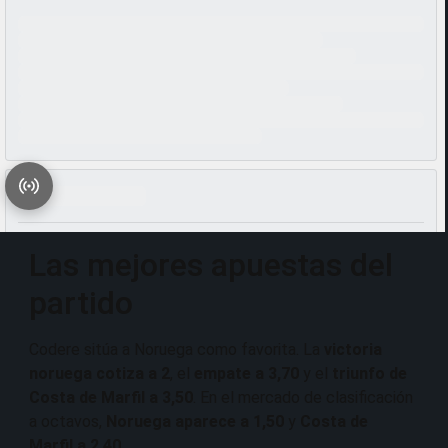
Las mejores apuestas del
partido
Codere sitúa a Noruega como favorita. La
victoria
noruega cotiza a 2
, el
empate a 3,70
y el
triunfo de
Costa de Marfil a 3,50
. En el mercado de clasificación
a octavos,
Noruega aparece a 1,50
y
Costa de
Marfil a 2,40
.