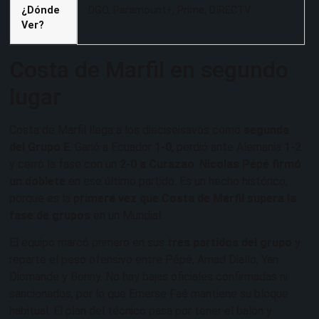
¿Dónde
DGO, Paramount+, Prime, DIRECTV
Ver?
Costa de Marfil en segundo
lugar
Costa de Marfil llega a los dieciseisavos como
segunda
del Grupo E
. Ganó a Ecuador
1-0
, perdió ante Alemania
1-2
y cerró la fase con un
2-0 a Curazao
.
Nicolas Pépé firmó
un doblete
en ese último partido. Es un hecho histórico,
porque es la
primera vez que Costa de Marfil supera la
fase de grupos
en un Mundial.
El equipo marcó primero en sus
tres partidos del grupo
y
reparte el peso ofensivo entre Pépé, Amad Diallo, Yan
Diomande y Bonny. No hay bajas oficiales confirmadas ni
sancionados, por lo que Emerse Faé mantiene su bloque
habitual. El plan del técnico pasa por tener el balón y