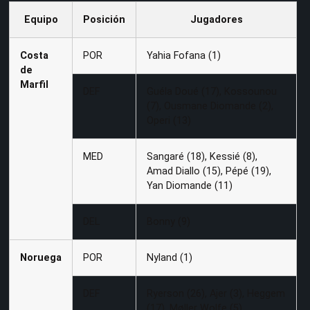
Equipo
Posición
Jugadores
Costa
POR
Yahia Fofana (1)
de
Marfil
DEF
Guéla Doué (17), Kossounou
(7), Ousmane Diomande (2),
Operi (13)
MED
Sangaré (18), Kessié (8),
Amad Diallo (15), Pépé (19),
Yan Diomande (11)
DEL
Bonny (9)
Noruega
POR
Nyland (1)
DEF
Ryerson (26), Ajer (3), Heggem
(17), Møller Wolfe (5)