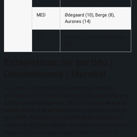
MED
Ødegaard (10), Berge (8),
Aursnes (14)
DEL
Sørloth (7), Haaland (9), Nusa
(20)
Estadísticas del partido |
Dieciseisavos | Mundial
En cuanto a lo estadístico, hay diferencias entre las
escuadras. Costa de Marfil promedia
1,33 goles a favor y
0,67 en contra por partido
. Mantuvo la
portería a cero
en dos de sus tres partidos
de sus encuentros y marcó
en el
100%
. Noruega promedia
2,67 goles a favor
pero
encaja más,
2,33 por partido
. No dejó la portería a cero en
ningún partido del grupo, aunque también marcó en el