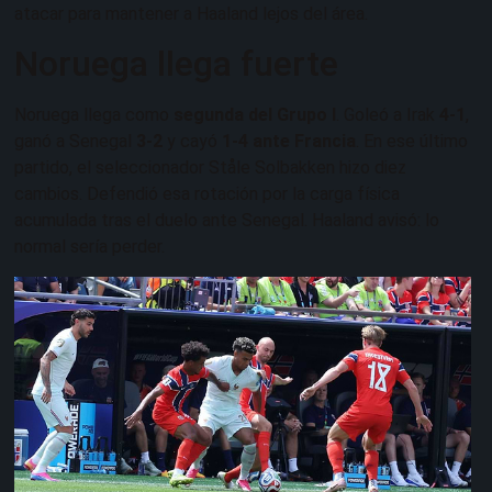
atacar para mantener a Haaland lejos del área.
Noruega llega fuerte
Noruega llega como
segunda del Grupo I
. Goleó a Irak
4-1
,
ganó a Senegal
3-2
y cayó
1-4 ante Francia
. En ese último
partido, el seleccionador Ståle Solbakken hizo diez
cambios. Defendió esa rotación por la carga física
acumulada tras el duelo ante Senegal. Haaland avisó: lo
normal sería perder.