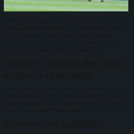
Erling Haaland no jugó ante Francia y regresa al once. Suma
cuatro goles en dos partidos
y es la principal amenaza
ofensiva. Martin Odegaard y otros titulares también
vuelven tras el descanso, lo que devuelve a Noruega su
estructura de referencia para las eliminatorias.
Histórico reciente del Costa
de Marfil vs Noruega
Costa de Marfil y Noruega no se han enfrentado nunca. Es
un
cruce inédito
y no hay antecedentes directos entre
ambas selecciones. Las dos llegan tras superar la fase de
grupos como
segundas de su zona
.
Alineaciones probables