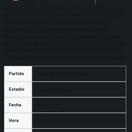
Costa de Marfil y Noruega se cruzan en los dieciseisavos
del Mundial con un
lugar en octavos
en disputa. Costa de
Marfil ya hizo historia, porque es la
primera vez que
supera la fase de grupos
en una Copa del Mundo.
Noruega vuelve a contar con
Erling Haaland tras sumar
cuatro goles en dos partidos
después de las rotaciones
ante Francia. Es un duelo inédito entre ambas selecciones
y el ganador se medirá con el vencedor del Brasil vs Japón.
Partido
Costa de Marfil vs Noruega
Estadio
AT&T, Arlington
Fecha
30/06/2026
Hora
14:00