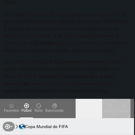
100%
.
En volumen de juego, Noruega genera algo más, con
11,33
tiros y 5,33 a puerta por partido
frente a los
10,33 tiros
y 3 a puerta
de Costa de Marfil. En defensa, Costa de
Marfil concede menos,
3,33 tiros a puerta en contra
frente a los
4,33 de Noruega
. La posesión es casi idéntica,
49,67%
para Noruega y
49,33%
para Costa de Marfil.
En el plano individual,
Erling Haaland lidera con cuatro
goles
y
Martin Odegaard suma dos asistencias
. Por
Costa de Marfil,
Nicolas Pépé acumula dos goles
y
Amad Diallo uno
. En portería,
Fofana realizó ocho
paradas en tres partidos
y
Nyland tres en dos
.