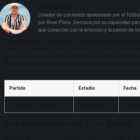
Brian Celora
Creador de contenido apasionado por el fútbol
por River Plate. Destaca por su capacidad para
que conectan con la emoción y la pasión de lo
El Mundial mira ya a su segunda fecha del calendario de esta p
equipos que llegaban como favoritos a sus primeros encuentr
además, han dejado buenas sensaciones más allá de los punto
buen rendimiento en las primeras fases del torneo y además
tiene cierto parecido con el que ha mostrado Suecia hasta e
Partido
Estadio
Fecha
Países Bajos vs Suecia
NRG Stadium
20/06/
Los neerlandeses, con ganas
Después de una fase de clasificación para este Mundial en la 