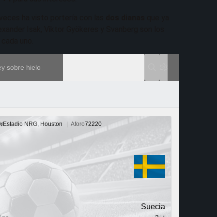
veces ha visto portería con las
dos dianas
que ya
exander Isak, Viktor Gyökeres y Svanberg son los
 cada uno.