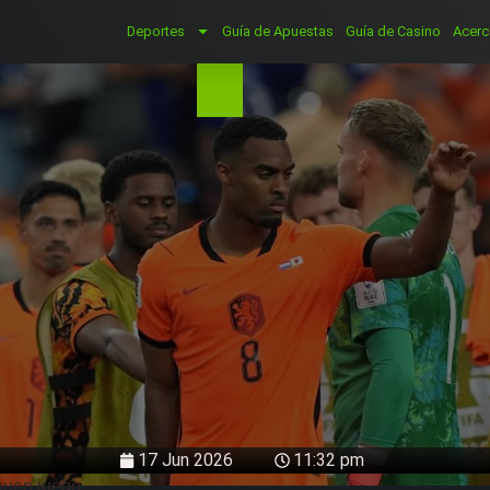
Deportes
Guía de Apuestas
Guía de Casino
Acerc
17 Jun 2026
11:32 pm
 buen juego