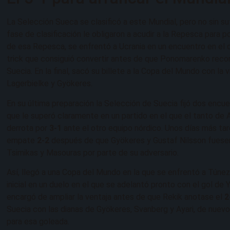
La Selección Sueca se clasificó a este Mundial, pero no sin suf
fase de clasificación le obligaron a acudir a la Repesca para 
de esa Repesca, se enfrentó a Ucrania en un encuentro en el q
trick que consiguió convertir antes de que Ponomarenko recor
Suecia. En la final, sacó su billete a la Copa del Mundo con la 
Lagerbielke y Gyökeres.
En su última preparación la Selección de Suecia fijó dos encu
que le superó claramente en un partido en el que el tanto de A
derrota por
3-1
ante el otro equipo nórdico. Unos días más tarde
empate
2-2
después de que Gyökeres y Gustaf Nilsson fuesen 
Tsimikas y Masouras por parte de su adversario.
Así, llegó a una Copa del Mundo en la que se enfrentó a Túnez
inicial en un duelo en el que se adelantó pronto con el gol de Y
encargó de ampliar la ventaja antes de que Rekik anotase el
2
Suecia con las dianas de Gyökeres, Svanberg y Ayari, de nuevo
para esa goleada.