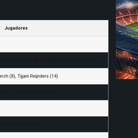
Jugadores
(6), Virgil van Dijk (4), Mickey Van de Ven (15)
ch (8), Tijjani Reijnders (14)
akpo (11) y Donyell Malen (18)
, Victor Lindelöf (3)