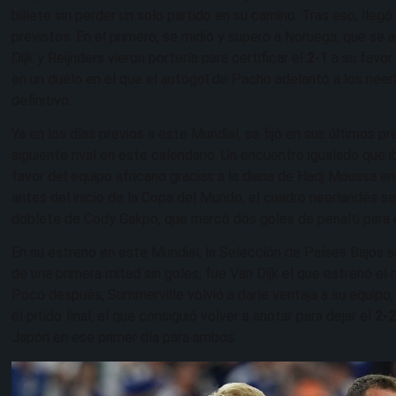
billete sin perder un solo partido en su camino. Tras eso, lleg
previstos. En el primero, se midió y superó a Noruega, que se 
Dijk y Reijnders vieron portería para certificar el
2-1
a su favor
en un duelo en el que el autogol de Pacho adelantó a los neer
definitivo.
Ya en los días previos a este Mundial, se fijó en sus últimos pr
siguiente rival en este calendario. Un encuentro igualado que 
favor del equipo africano gracias a la diana de Hadj Moussa en
antes del inicio de la Copa del Mundo, el cuadro neerlandés se
doblete de Cody Gakpo, que marcó dos goles de penalti para 
En su estreno en este Mundial, la Selección de Países Bajos 
de una primera mitad sin goles, fue Van Dijk el que estrenó e
Poco después, Summerville volvió a darle ventaja a su equipo
el pitido final, el que consiguió volver a anotar para dejar el
2-2
Japón en ese primer día para ambos.