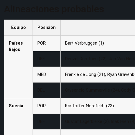
Alineaciones probables
Equipo
Posición
Países
POR
Bart Verbruggen (1)
Bajos
DEF
Denzel Dumfries (22), Jan Van Hecke 
MED
Frenkie de Jong (21), Ryan Gravenber
DEL
Crysencio Summerville (24), Cody G
Suecia
POR
Kristoffer Nordfeldt (23)
DEF
Gustaf Lagerbielke (2), Isak Hien (4)