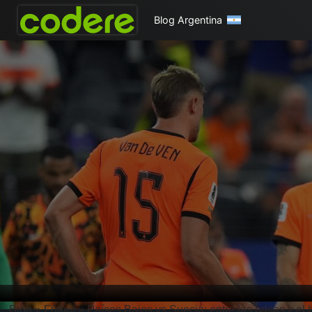
Blog Argentina
Blog
»
Fútbol
»
Países Bajos vs Suecia: entre las prisas y el