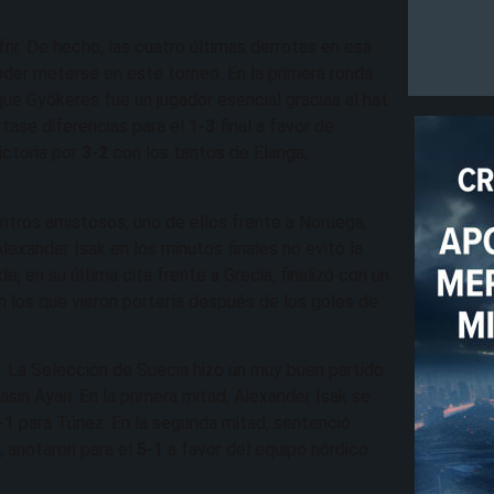
rir. De hecho, las cuatro últimas derrotas en esa
poder meterse en este torneo. En la primera ronda
ue Gyökeres fue un jugador esencial gracias al hat
tase diferencias para el
1-3
final a favor de
victoria por
3-2
con los tantos de Elanga,
entros amistosos, uno de ellos frente a Noruega,
lexander Isak en los minutos finales no evitó la
, en su última cita frente a Grecia, finalizó con un
los que vieron portería después de los goles de
. La Selección de Suecia hizo un muy buen partido
asin Ayari. En la primera mitad, Alexander Isak se
-1
para Túnez. En la segunda mitad, sentenció
, anotaron para el
5-1
a favor del equipo nórdico