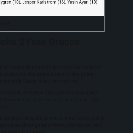
ygren (10), Jesper Karlstrom (16), Yasin Ayari (18)
ak (9)
Fecha 2 Fase Grupos
ra una
segunda posición
del grupo que comparte
al equipo con
dos goles a favor
y
dos goles
ente de Suecia, líder y próximo rival.
 futbolistas de Países Bajos que han conseguido
ndo. De momento, el que no se ha sumado es Cody
2026.
ón
del grupo después de esa primera victoria que le
 apuntarse
cinco goles a favor
, además del único
n
+4
para sus intereses.