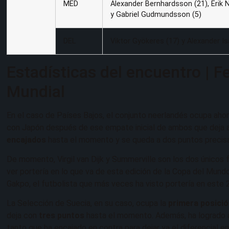
MED
Alexander Bernhardsson (21), Erik N
y Gabriel Gudmundsson (5)
DEL
Viktor Gyökeres (17) y Alexander Is
Estadísticas del encuentro | 
Mundial
En el caso de Países Bajos, el conjunto neerlandés ocupa aho
con Japón después de ese empate inicial de ambos que deja 
encajados
hasta el momento y se queda a dos puntos precisam
De momento, Virgil van Dijk y Summerville son los dos únicos
ver portería en lo que va de esta edición de la Copa del Mu
Gakpo, el futbolista que más veces ha visto portería en este 
La Selección de Suecia, en su caso, ocupa la
primera posici
deja con
tres puntos
hasta el momento. Además, ha logrado
tanto que ha encajado en contra para dejar ya el diferencial e