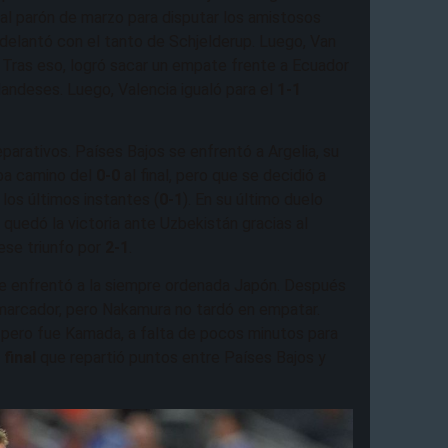
ó al parón de marzo para disputar los amistosos
adelantó con el tanto de Schjelderup. Luego, Van
. Tras eso, logró sacar un empate frente a Ecuador
landeses. Luego, Valencia igualó para el
1-1
eparativos. Países Bajos se enfrentó a Argelia, su
iba camino del
0-0
al final, pero que se decidió a
 los últimos instantes (
0-1
). En su último duelo
 quedó la victoria ante Uzbekistán gracias al
ese triunfo por
2-1
.
se enfrentó a la siempre ordenada Japón. Después
l marcador, pero Nakamura no tardó en empatar.
, pero fue Kamada, a falta de pocos minutos para
 final
que repartió puntos entre Países Bajos y