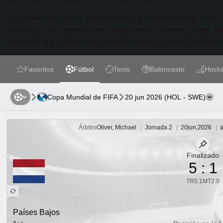
En el bando de Suecia, de momento es Yasin Ayari el que más 
se ha apuntado después del primer partido de este torneo. Al
jugadores que también han complementado con un tanto para