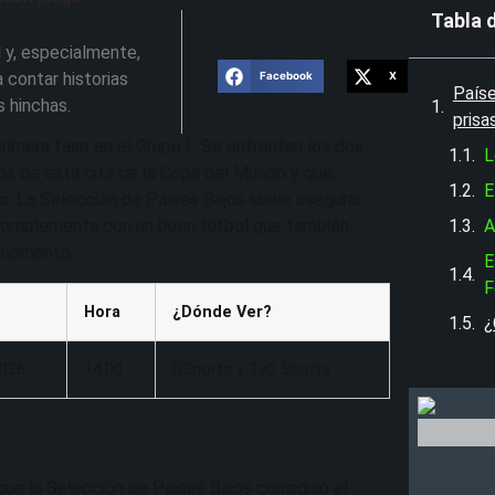
Tabla 
 y, especialmente,
 contar historias
Facebook
X
Paíse
s hinchas.
prisa
rimera fase en el Grupo F. Se enfrentan los dos
L
os de esta cita de la Copa del Mundo y que,
E
s. La Selección de Países Bajos suele asegurar
 complementa con un buen fútbol que también
A
l momento.
E
F
Hora
¿Dónde Ver?
¿
2026
14.00
DSports y TyC Sports
que la Selección de Países Bajos consiguió el