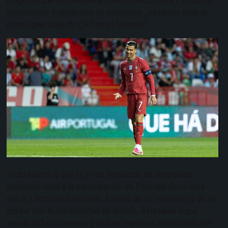
pregunta que sobrevuela la concentración lusa y a todo el
ecosistema futbolístico es inevitable: ¿estamos ante el
último gran baile de CR7 en un Mundial?
Todo apunta a que sí, y esa sensación de despedida
inminente dota a la participación de Portugal de un aura
épica y emocional sin igual. A pesar de su veteranía y de no
contar con la explosividad de antaño,
Cristiano
sigue
siendo el faro ofensivo y el líder espiritual indiscutible del