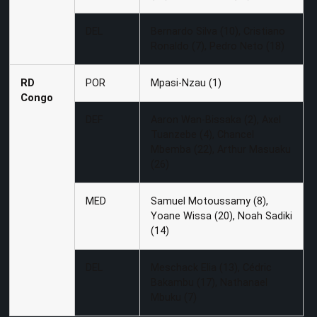
DEL
Bernardo Silva (10), Cristiano
Ronaldo (7), Pedro Neto (18)
RD
POR
Mpasi-Nzau (1)
Congo
DEF
Aaron Wan-Bissaka (2), Axel
Tuanzebe (4), Chancel
Mbemba (22), Arthur Masuaku
(26)
MED
Samuel Motoussamy (8),
Yoane Wissa (20), Noah Sadiki
(14)
DEL
Meschack Elia (13), Cédric
Bakambu (17), Nathanael
Mbuku (7)