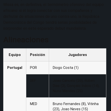
Wissa es, en definitiva, el termómetro ofensivo del equipo
africano: si él logra conectar con sus compañeros y
disfrutar de situaciones de uno contra uno, la República
Democrática del Congo tendrá serias posibilidades de
sorprender en este esperado debut mundialista.
Alineaciones
Equipo
Posición
Jugadores
Portugal
POR
Diogo Costa (1)
DEF
Joao Cancelo (20), Rúben
Dias (3), Gonçalo Inácio (14),
Nuno Mendes (25)
MED
Bruno Fernandes (8), Vitinha
(23), Joao Neves (15)