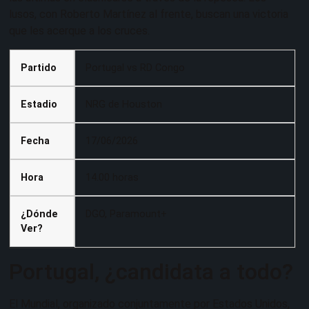
lusos, con Roberto Martínez al frente, buscan una victoria
que les acerque a los cruces.
Partido
Portugal vs RD Congo
Estadio
NRG de Houston
Fecha
17/06/2026
Hora
14.00 horas
¿Dónde
DGO, Paramount+
Ver?
Portugal, ¿candidata a todo?
El Mundial, organizado conjuntamente por Estados Unidos,