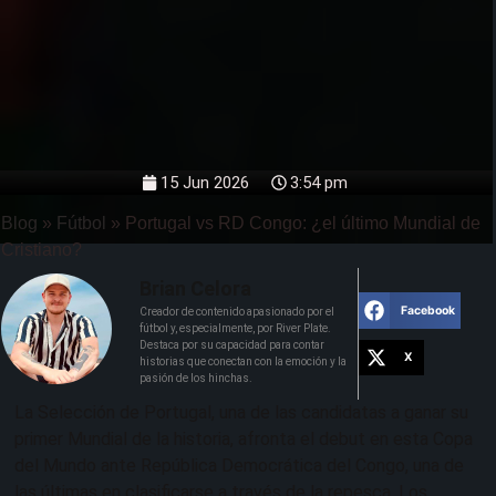
15 Jun 2026
3:54 pm
Blog
»
Fútbol
»
Portugal vs RD Congo: ¿el último Mundial de
Cristiano?
Brian Celora
Facebook
Creador de contenido apasionado por el
fútbol y, especialmente, por River Plate.
Destaca por su capacidad para contar
X
historias que conectan con la emoción y la
pasión de los hinchas.
La Selección de Portugal, una de las candidatas a ganar su
primer Mundial de la historia, afronta el debut en esta Copa
del Mundo ante República Democrática del Congo, una de
las últimas en clasificarse a través de la repesca. Los