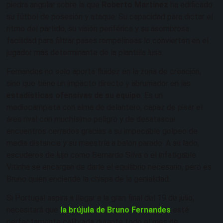
piedra angular sobre la que
Roberto Martínez
ha edificado
su fútbol de posesión y ataque. Su capacidad para dictar el
ritmo del partido, su visión periférica y su asombrosa
facilidad para filtrar pases rompelíneas lo convierten en el
jugador más determinante de la plantilla lusa.
Fernandes no solo aporta fluidez en la zona de creación,
sino que tiene un impacto directo y abrumador en las
estadísticas ofensivas de su equipo
. Es un
mediocampista con alma de delantero, capaz de pisar el
área rival con muchísimo peligro y de desatascar
encuentros cerrados gracias a su impecable golpeo de
media distancia y su maestría a balón parado. A su lado,
escuderos de lujo como Bernardo Silva o el infatigable
Vitinha se encargan de darle el equilibrio necesario, pero es
Bruno quien enciende la chispa de la genialidad.
Si Portugal aspira a llegar a la gran final del 19 de julio,
necesitará que
la brújula de Bruno Fernandes
esté
perfectamente calibrada durante todo el mes de