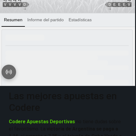
Las mejores apuestas en
Codere
Codere Apuestas Deportivas
no tiene dudas sobre
el favoritismo. La
victoria de Argentina se paga a