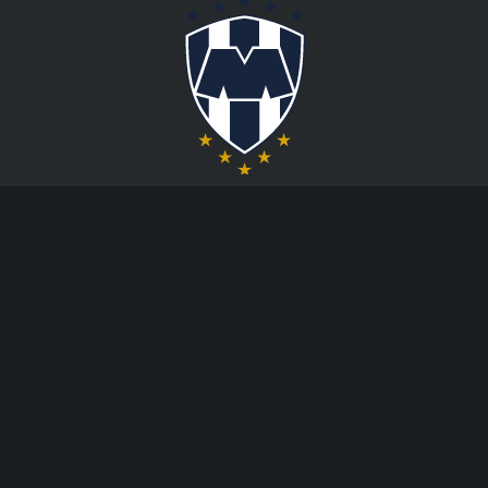
AYUDA
CASINO
Info Depósitos y
Ruleta en Vivo
Cobros
Blackjack Live
Cómo Apostar
Máquinas
Acerca del Blog
tregamonedas
de Codere
Casino en Vivo
Ruleta Aleatoria