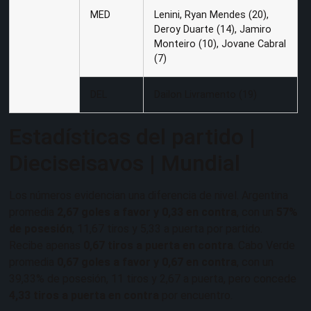
MED
Lenini, Ryan Mendes (20),
Deroy Duarte (14), Jamiro
Monteiro (10), Jovane Cabral
(7)
DEL
Dailon Livramento (19)
Estadísticas del partido |
Dieciseisavos | Mundial
Los números evidencian una diferencia de nivel. Argentina
promedia
2,67 goles a favor y 0,33 en contra
, con un
57%
de posesión
, 11,67 tiros y 5,33 a puerta por partido.
Recibe apenas
0,67 tiros a puerta en contra
. Cabo Verde
promedia
0,67 goles a favor y 0,67 en contra
, con un
39,33% de posesión, 11 tiros y 2,67 a puerta, pero concede
4,33 tiros a puerta en contra
por encuentro.