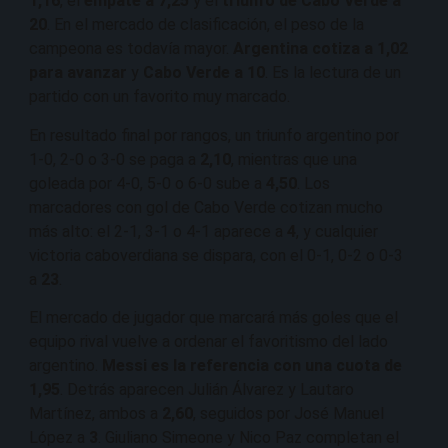
1,16
, el
empate a 7,25
y el
triunfo de Cabo Verde a
20
. En el mercado de clasificación, el peso de la
campeona es todavía mayor.
Argentina cotiza a 1,02
para avanzar
y
Cabo Verde a 10
. Es la lectura de un
partido con un favorito muy marcado.
En resultado final por rangos, un triunfo argentino por
1-0, 2-0 o 3-0 se paga a
2,10
, mientras que una
goleada por 4-0, 5-0 o 6-0 sube a
4,50
. Los
marcadores con gol de Cabo Verde cotizan mucho
más alto: el 2-1, 3-1 o 4-1 aparece a
4
, y cualquier
victoria caboverdiana se dispara, con el 0-1, 0-2 o 0-3
a
23
.
El mercado de jugador que marcará más goles que el
equipo rival vuelve a ordenar el favoritismo del lado
argentino.
Messi es la referencia con una cuota de
1,95
. Detrás aparecen Julián Álvarez y Lautaro
Martínez, ambos a
2,60
, seguidos por José Manuel
López a
3
. Giuliano Simeone y Nico Paz completan el