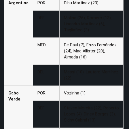
Argentina
POR
Dibu Martínez (23)
DEF
Molina (26), Romero (13),
Lisandro Martínez (6),
Tagliafico (3)
MED
De Paul (7), Enzo Fernández
(24), Mac Allister (20),
Almada (16)
DEL
Messi (10), Lautaro Martínez
(22)
Cabo
POR
Vozinha (1)
Verde
DEF
Steven Moreira (22), Roberto
Lopes (4), Diney Borges (3),
Sidny Cabral (13)