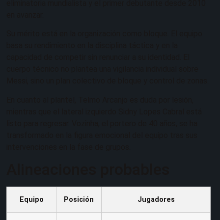
eliminatoria mundialista y el primer debutante desde 2010
en avanzar.
Su mérito está en la organización como bloque. El equipo
basa su rendimiento en la disciplina táctica y en la
capacidad de competir sin renunciar a su identidad. El
cuerpo técnico no plantea una vigilancia individual sobre
Messi, sino un plan colectivo de bloque y control de zonas.
En cuanto al plantel, Telmo Arcanjo es duda por lesión,
mientras que el lateral izquierdo Sidny Lopes Cabral está
listo para regresar. Vozinha, el portero de 40 años, se ha
transformado en la figura emocional del equipo tras sus
intervenciones en la fase de grupos.
Alineaciones probables
Equipo
Posición
Jugadores