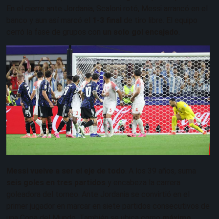
En el cierre ante Jordania, Scaloni rotó, Messi arrancó en el
banco y aun así marcó el
1-3 final
de tiro libre. El equipo
cerró la fase de grupos con
un solo gol encajado
.
Messi vuelve a ser el eje de todo
. A los 39 años, suma
seis goles en tres partidos
y encabeza la carrera
goleadora del torneo. Ante Jordania se convirtió en el
primer jugador en marcar en siete partidos consecutivos de
una Copa del Mundo. También se ubica como
máximo