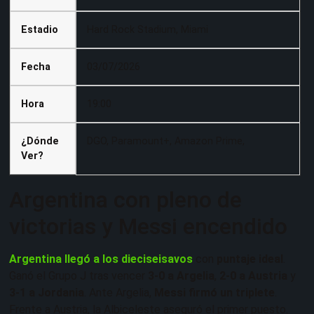
Estadio
Hard Rock Stadium, Miami
Fecha
03/07/2026
Hora
19:00
¿Dónde
DGO, Paramount+, Amazon Prime,
Ver?
Argentina con pleno de
victorias y Messi encendido
Argentina llegó a los dieciseisavos
con
puntaje ideal
.
Ganó el Grupo J tras vencer
3-0 a Argelia
,
2-0 a Austria
y
3-1 a Jordania
. Ante Argelia,
Messi firmó un triplete
.
Frente a Austria, la Albiceleste aseguró el primer puesto.