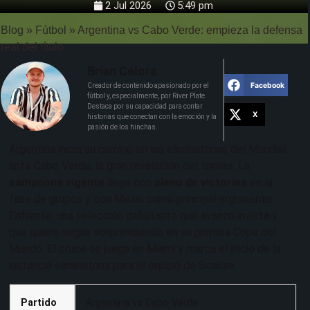
2 Jul 2026
5:49 pm
Blog
»
Fútbol
»
Argentina vs Cabo Verde: empieza la defensa
real del título
Brian Celora
Facebook
Creador de contenido apasionado por el
fútbol y, especialmente, por River Plate.
Destaca por su capacidad para contar
X
historias que conectan con la emoción y la
pasión de los hinchas.
Argentina inicia su camino en las eliminatorias del Mundial
ante Cabo Verde, la gran revelación del torneo. La
campeona vigente
llega con
pleno de victorias
en la
fase de grupos y con Messi como principal argumento.
Enfrente, una selección debutante que avanzó invicta y
que quiere seguir sorprendiendo en su primera Copa del
Mundo. El cruce se juega en Miami y marca el inicio de la
instancia eliminatoria para el equipo de Scaloni.
Partido
Argentina vs Cabo Verde