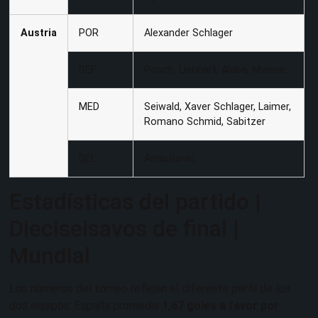
Austria
POR
Alexander Schlager
DEF
Posch, Lienhart, Alaba, Mwene
MED
Seiwald, Xaver Schlager, Laimer,
Romano Schmid, Sabitzer
DEL
Arnautovic
Estadísticas del partido |
Dieciseisavos de final |
Mundial
Los números del torneo reflejan el diferente perfil de los
dos equipos. España promedia
1,67 goles a favor por