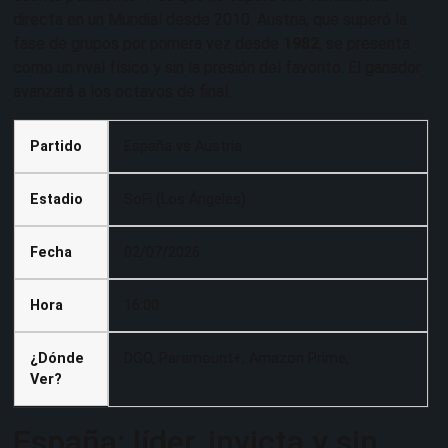
directa en un Mundial desde 2010. Austria, que superó la
fase de grupos por primera vez desde
1982
, se presenta
como un rival físico y sin la presión del favorito. El ganador
avanzará a los octavos de final.
Partido
España vs Austria
Estadio
SoFi (Los Ángeles)
Fecha
02/07/2026
Hora
16:00
¿Dónde
DGO, Paramount+, Amazon Prime,
Ver?
España: líder, invicta y sin