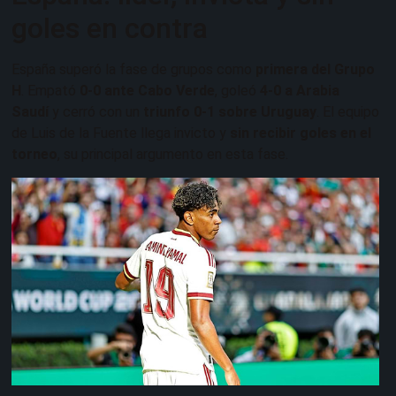
goles en contra
España superó la fase de grupos como
primera del Grupo
H
. Empató
0-0 ante Cabo Verde
, goleó
4-0 a Arabia
Saudí
y cerró con un
triunfo 0-1 sobre Uruguay
. El equipo
de Luis de la Fuente llega invicto y
sin recibir goles en el
torneo
, su principal argumento en esta fase.