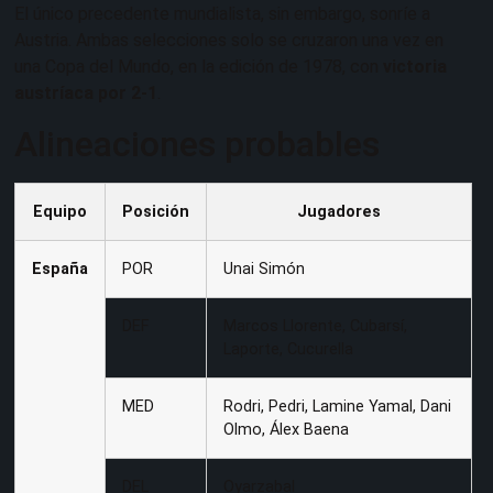
El único precedente mundialista, sin embargo, sonríe a
Austria. Ambas selecciones solo se cruzaron una vez en
una Copa del Mundo, en la edición de 1978, con
victoria
austríaca por 2-1
.
Alineaciones probables
Equipo
Posición
Jugadores
España
POR
Unai Simón
DEF
Marcos Llorente, Cubarsí,
Laporte, Cucurella
MED
Rodri, Pedri, Lamine Yamal, Dani
Olmo, Álex Baena
DEL
Oyarzabal