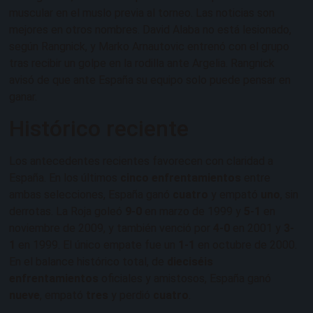
muscular en el muslo previa al torneo. Las noticias son
mejores en otros nombres. David Alaba no está lesionado,
según Rangnick, y Marko Arnautovic entrenó con el grupo
tras recibir un golpe en la rodilla ante Argelia. Rangnick
avisó de que ante España su equipo solo puede pensar en
ganar.
Histórico reciente
Los antecedentes recientes favorecen con claridad a
España. En los últimos
cinco enfrentamientos
entre
ambas selecciones, España ganó
cuatro
y empató
uno
, sin
derrotas. La Roja goleó
9-0
en marzo de 1999 y
5-1
en
noviembre de 2009, y también venció por
4-0
en 2001 y
3-
1
en 1999. El único empate fue un
1-1
en octubre de 2000.
En el balance histórico total, de
dieciséis
enfrentamientos
oficiales y amistosos, España ganó
nueve
, empató
tres
y perdió
cuatro
.