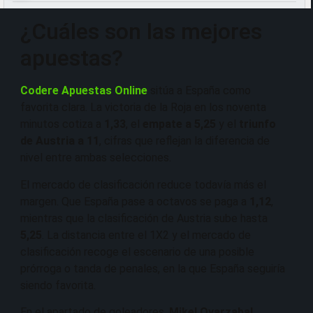
¿Cuáles son las mejores
apuestas?
Codere Apuestas Online
sitúa a España como
favorita clara. La victoria de la Roja en los noventa
minutos cotiza a
1,33
, el
empate a 5,25
y el
triunfo
de Austria a 11
, cifras que reflejan la diferencia de
nivel entre ambas selecciones.
El mercado de clasificación reduce todavía más el
margen. Que España pase a octavos se paga a
1,12
,
mientras que la clasificación de Austria sube hasta
5,25
. La distancia entre el 1X2 y el mercado de
clasificación recoge el escenario de una posible
prórroga o tanda de penales, en la que España seguiría
siendo favorita.
En el apartado de goleadores,
Mikel Oyarzabal