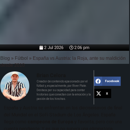
2 Jul 2026
2:06 pm
Blog
»
Fútbol
»
España vs Austria: la Roja, ante su maldición
desde 2010
Brian Celora
Facebook
Creador de contenido apasionado por el
fútbol y, especialmente, por River Plate.
Destaca por su capacidad para contar
X
historias que conectan con la emoción y la
pasión de los hinchas.
España y Austria se enfrentan en los dieciseisavos de final
del Mundial en el SoFi Stadium de Los Ángeles. España
llega como
campeona de Europa
y favorita, pero con una
cuenta pendiente. Y es que no supera una eliminatoria