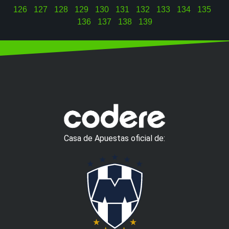
126
127
128
129
130
131
132
133
134
135
136
137
138
139
Casa de Apuestas oficial de: