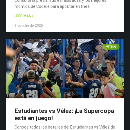
Consulta la previa, sus estadísticas y los mejores
momios de Codere para apostar en línea.
LEER MÁS »
7 de julio de 2025
FÚTBOL
Estudiantes vs Vélez: ¡La Supercopa
está en juego!
Conoce todos los detalles del Estudiantes vs Vélez de