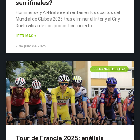
semifinales?
Fluminense y Al-Hilal se enfrentan en los cuartos del
Mundial de Clubes 2025 tras eliminar al Inter y al City.
Duelo vibrante con pronóstico incierto.
LEER MÁS »
2 de julio de 2025
COLUMNA DEPORTIVA
Tour de Francia 2025: análisis,