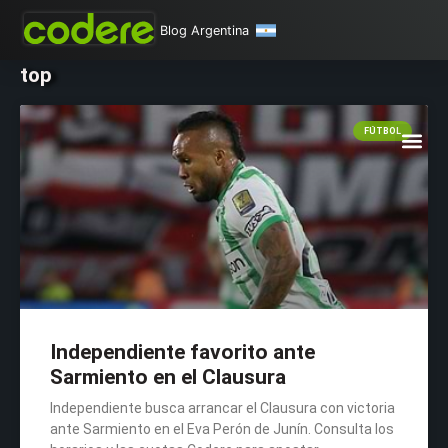
Blog Argentina
top
FÚTBOL
Independiente favorito ante
Sarmiento en el Clausura
Independiente busca arrancar el Clausura con victoria
ante Sarmiento en el Eva Perón de Junín. Consulta los