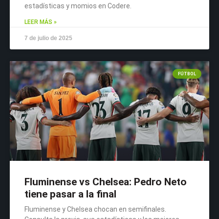
estadísticas y momios en Codere.
LEER MÁS »
7 de julio de 2025
FÚTBOL
Fluminense vs Chelsea: Pedro Neto
tiene pasar a la final
Fluminense y Chelsea chocan en semifinales.