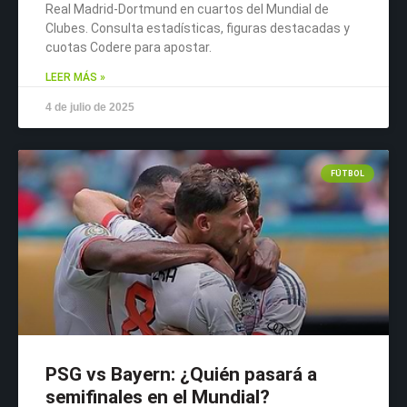
Real Madrid-Dortmund en cuartos del Mundial de
Clubes. Consulta estadísticas, figuras destacadas y
cuotas Codere para apostar.
LEER MÁS »
4 de julio de 2025
FÚTBOL
PSG vs Bayern: ¿Quién pasará a
semifinales en el Mundial?