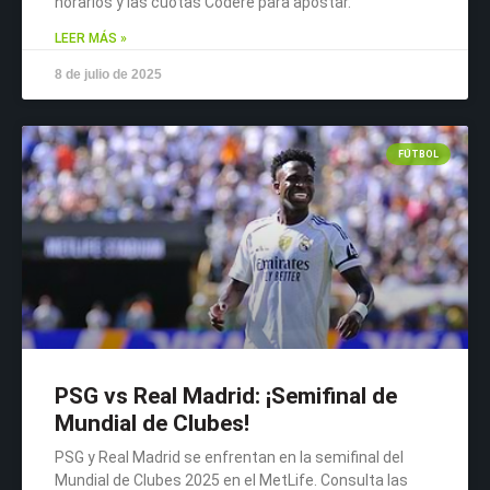
horarios y las cuotas Codere para apostar.
LEER MÁS »
8 de julio de 2025
FÚTBOL
PSG vs Real Madrid: ¡Semifinal de
Mundial de Clubes!
PSG y Real Madrid se enfrentan en la semifinal del
Mundial de Clubes 2025 en el MetLife. Consulta las