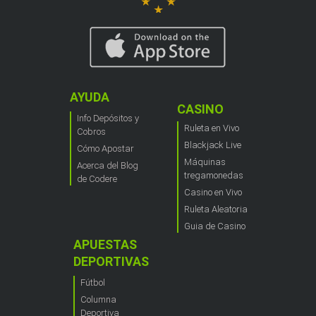
AYUDA
CASINO
Info Depósitos y
Ruleta en Vivo
Cobros
Blackjack Live
Cómo Apostar
Máquinas
Acerca del Blog
tregamonedas
de Codere
Casino en Vivo
Ruleta Aleatoria
Guia de Casino
APUESTAS
DEPORTIVAS
Fútbol
Columna
Deportiva