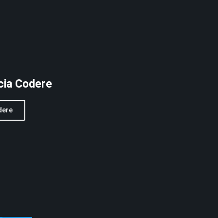
cia Codere
dere