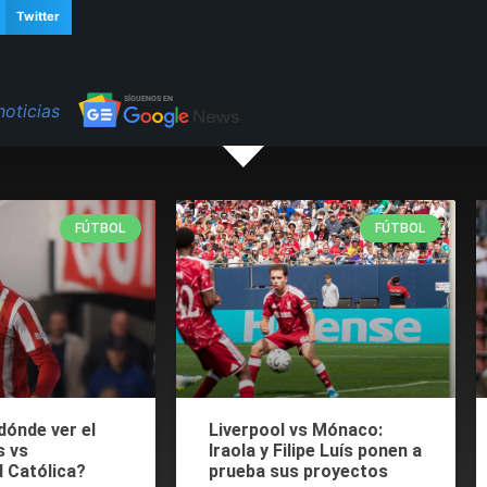
Twitter
noticias
FÚTBOL
FÚTBOL
dónde ver el
Liverpool vs Mónaco:
s vs
Iraola y Filipe Luís ponen a
d Católica?
prueba sus proyectos