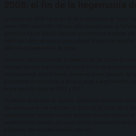
2008: el fin de la hegemonía 
La edición de 2008 fue la del fin de la hegemonía de Roger Fe
desde 2003 hasta 2007. En este año, claudicó ante un Rafa Nad
anteriores. Estos duelos marcaron una época en el mundo del
cariño por cómo se acerca, poco a poco, el retiro del español
adiós en un campeonato de tronío.
De hecho, para comprender la magnitud de los éxitos del suiz
némesis tan solo logró hacerse con el trofeo en dos ocasiones a
históricamente, Roland Garros, donde es el más laureado de t
para alzarse de nuevo con la gloria al ganar a Andy Roddick, r
la que ganó de nuevo en 2012 y 2017.
El periodo de dominio de Federer tan solo ha encontrado un e
que se impuso en las ediciones de 2014, 2015, 2018, 2019, 202
respondida por un joven español que está llamado a ocupar el 
español, Carlos Alcaraz, que es el vigente campeón al haber 
a Djokovic, que no pudo celebrar otra vez.