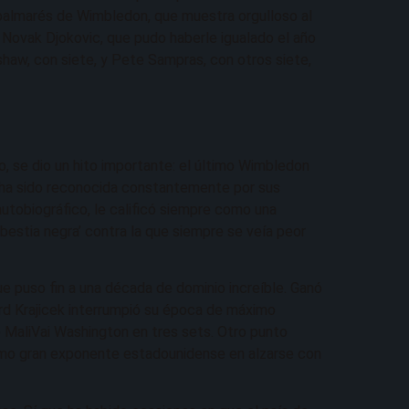
l palmarés de Wimbledon, que muestra orgulloso al
e Novak Djokovic, que pudo haberle igualado el año
haw, con siete, y Pete Sampras, con otros siete,
o, se dio un hito importante: el último Wimbledon
 ha sido reconocida constantemente por sus
autobiográfico, le calificó siempre como una
‘bestia negra’ contra la que siempre se veía peor
 puso fin a una década de dominio increíble. Ganó
rd Krajicek interrumpió su época de máximo
e MaliVai Washington en tres sets. Otro punto
imo gran exponente estadounidense en alzarse con