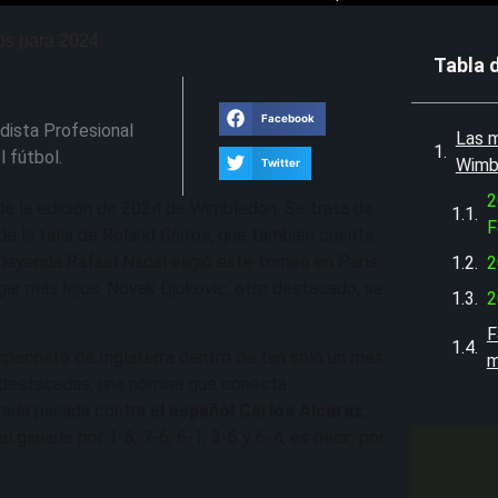
os para 2024
Tabla 
Facebook
dista Profesional
Las m
 fútbol.
Wimbl
Twitter
2
 de la edición de 2024 de Wimbledon. Se trata de
F
de la talla de Roland Garros, que también cuenta
leyenda Rafael Nadal eligió este torneo en París
2
egar más lejos. Novak Djokovic, otro destacado, se
2
F
mpeonato de Inglaterra dentro de tan solo un mes.
m
s destacadas, una nómina que conecta
porada pasada contra
el español Carlos Alcaraz
,
 ganarle por 1-6, 7-6, 6-1, 3-6 y 6-4, es decir, por