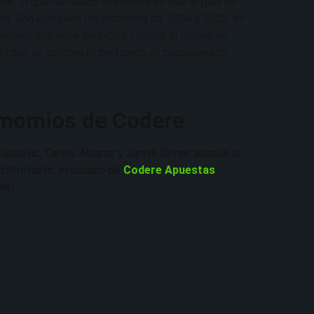
e. Sí que ha habido ocasiones en que el país de
oria. Son ejemplos las ediciones de 2004 y 2005, en
 Federer dos años seguidos. Ocurrió lo mismo en
el que se celebra el certamen, el condecorado
 momios de Codere
Djokovic, Carlos Alcaraz y Jannik Sinner, aunque la
 Entretanto, el usuario de
Codere Apuestas
así: