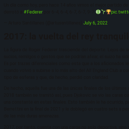
Un día como hoy, pero hace 14 años vimos el mejor partido de l
derrotó a
#Federer
por 6-4, 6-4, 6-7, 6-7, 9-7
pic.twit
— Arturo Santillanes (@artusantillanes)
July 6, 2022
2017: la vuelta del rey tranqui
La figura de Roger Federer trasciende del deporte. Lejos de s
sucios, remilgos o gestos que se podrían afear, el suizo ha s
Es por trazas diferenciales como esta que a los aficionados l
cuando volvió a subirse a lo más alto del All England Club a co
tipo de esferas y que, de hecho, perdió con claridad.
De hecho, aquella fue una de las únicas finales de los últimos 
2018 también se tramitó así, pues Djokovic se vio las caras c
una constante en estas finales. Esto también le ha ocurrido, pa
Berrettini en la final de 2021 y le doblegó en cuatro sets a p
de las más duras amenazas.
2017, por tanto, cuenta con una carga no solo deportiva, sino