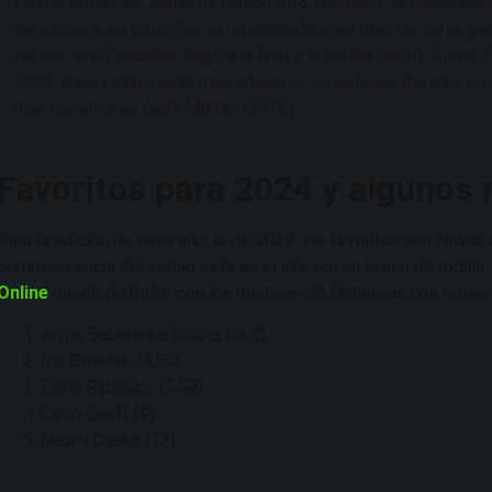
Desde entonces, jamás ha habido otro vendedor estadounidens
las barras y las estrellas se ha quedado a las puertas de la gl
las que Andy Roddick llegó a la final y la perdió contra Roger
2009, unas temporadas más adelante. En defensa del país en 
más reciente es Andy Murray (2013).
Favoritos para 2024 y algunos
Para la edición de este año, la de 2024, los favoritos son Novak 
comparecencia del serbio está en el aire por su lesión de rodilla.
Online
puede disfrutar con los momios del femenino, que están 
Aryna Sabalenka (cuota de 4).
Iga Swiatek (4,50).
Elena Rybakina (5.50).
Coco Gauff (9).
Naomi Osaka (12).