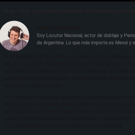
Blog
»
Tenis
»
Las mejores ediciones de Wimbledon y favorit
Pehuen Milisenda
Soy Locutor Nacional, actor de doblaje y Perio
de Argentina. Lo que más importa es Messi y el
El All England Club de Londres se prepara para la celebración
uno de los torneos más destacados del circuito junto a otros 
con mucha trascendencia para los profesionales. De hecho, la 
para llegar en plena forma, pero se quedó con las ganas de ll
lesionó el menisco derecho.
Esto hace que crezcan las dudas sobre su presencia en el ca
Es por eso que conviene echar un vistazo a las ediciones má
directamente con el serbio porque llegó a la final de la tem
que se confirmó como un valor de presente y futuro del tenis al
3-2. El campeonato solo se ha parado por el coronavirus.