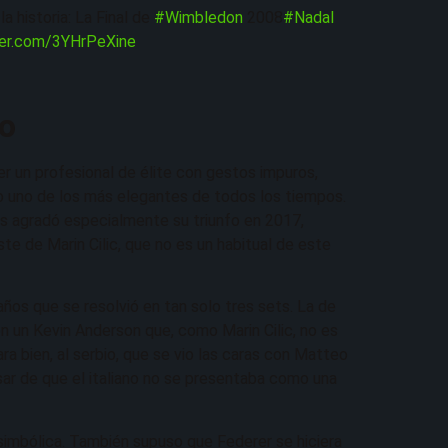
a historia: La Final de
#Wimbledon
2008
#Nadal
ter.com/3YHrPeXine
lo
er un profesional de élite con gestos impuros,
ido uno de los más elegantes de todos los tiempos.
es agradó especialmente su triunfo en 2017,
ste de Marin Cilic, que no es un habitual de este
años que se resolvió en tan solo tres sets. La de
on un Kevin Anderson que, como Marin Cilic, no es
ra bien, al serbio, que se vio las caras con Matteo
esar de que el italiano no se presentaba como una
 simbólica. También supuso que Federer se hiciera