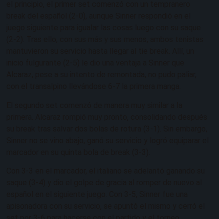
el principio, el primer set comenzó con un tempranero
break del español (2-0), aunque Sinner respondió en el
juego siguiente para igualar las cosas luego con su saque
(2-2). Tras ello, con sus más y sus menos, ambos tenistas
mantuvieron su servicio hasta llegar al tie break. Allí, un
inicio fulgurante (2-5) le dio una ventaja a Sinner que
Alcaraz, pese a su intento de remontada, no pudo paliar,
con el transalpino llevándose 6-7 la primera manga.
El segundo set comenzó de manera muy similar a la
primera. Alcaraz rompió muy pronto, consolidando después
su break tras salvar dos bolas de rotura (3-1). Sin embargo,
Sinner no se vino abajo, ganó su servicio y logró equiparar el
marcador en su quinta bola de break (3-3).
Con 3-3 en el marcador, el italiano se adelantó ganando su
saque (3-4) y dio el golpe de gracia al romper de nuevo al
español en el siguiente juego. Con 3-5, Sinner fue una
apisonadora con su servicio, se apuntó el mismo y cerró el
set por 3-6 para hacerse con el partido y el torneo,