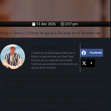
13 Abr 2026
2:07 pm
Blog
»
Tenis
»
¡Sinner le gana a Alcaraz en el Masters de
Montecarlo 2026!
Brian Celora
Facebook
Creador de contenido apasionado por el
fútbol y, especialmente, por River Plate.
Destaca por su capacidad para contar
X
historias que conectan con la emoción y la
pasión de los hinchas.
El
Masters 1000 de Montecarlo 2026
llegó a su fin con
Jannik Sinner proclamándose como nuevo campeón de la
competición.
El tenista italiano, que de paso recupera el número uno del
mundo, se hizo con el torneo tras una semana casi
perfecta. Sinner, que ha ganado los tres Masters 1000 de