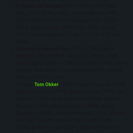
3 títulos: Ilie Nastase
(1971, 1972 y 1973), Björn
Borg (1977, 1979 y 1980), Thomas Muster (1992,
1995 y 1996) y Stefanos Tsitsipas (2021, 2022 y
2024). Roger Federer (2004, 2005, 2006, 2012 y
2017) y Novak Djokovic (2008, 2011, 2014, 2015 y
2016)
2 títulos: Guillermo Vilas
(1976 y 1982), Mats
Wilander (1983 y 1987), Ivan Lendl (1985 y 1988),
Sergi Bruguera (1991 y 1993), Gustavo Kuerten (1999
y 2001), Juan Carlos Ferrero (2002 y 2003) y Novak
Djokovic (2013 y 2015).
1 título:
Tom Okker
(1969), Zeljko Franulovic (1970),
Andrew Pattison (1974), Manuel Orantes (1975), Raúl
Ramírez (1978), Henrik Sundström (1984), Joakim
Nyström (1986), Alberto Mancini (1989), Andréi
Chesnokov (1990), Andrei Medvedev (1994), Marcelo
Ríos (1997), Carlos Moyà (1998), Cédric Pioline
(2000), Guillermo Coria (2004), Stanislas Wawrinka