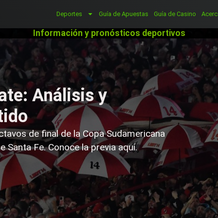
Deportes
Guía de Apuestas
Guía de Casino
Acerc
Información y pronósticos deportivos
 el Estudiantes vs
a?
u etapa de eliminación directa con un
 de La Plata vs Universidad Católica.