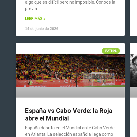
algo que es difícil pero no imposible. Conoce la
previa.
LEER MÁS »
14 de junio de 2026
FÚTBOL
España vs Cabo Verde: la Roja
abre el Mundial
España debuta en el Mundial ante Cabo Verde
en Atlanta. La selección española llega como