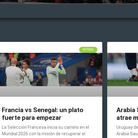
FÚTBOL
Francia vs Senegal: un plato
Arabia 
fuerte para empezar
atrae m
La Selección Francesa inicia su camino en el
Uruguay de
Mundial 2026 con la misión de recuperar el
Arabia Sau