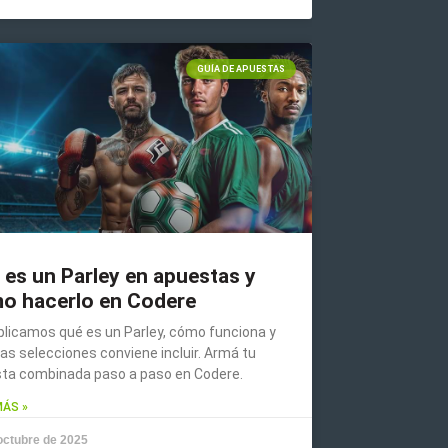
GUÍA DE APUESTAS
 es un Parley en apuestas y
o hacerlo en Codere
plicamos qué es un Parley, cómo funciona y
as selecciones conviene incluir. Armá tu
ta combinada paso a paso en Codere.
MÁS »
octubre de 2025