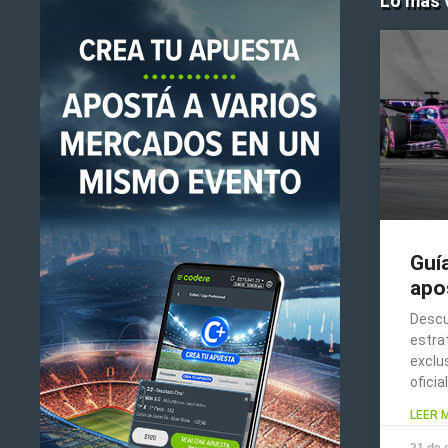
Lo más 
Guí
apo
Descu
estra
exclu
oficia
LEER 