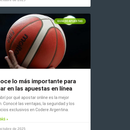
octubre de 2025
GUÍA DE APUESTAS
oce lo más importante para
iar en las apuestas en línea
brí por qué apostar online es la mejor
. Conocé las ventajas, la seguridad y los
icios exclusivos en Codere Argentina.
MÁS »
octubre de 2025