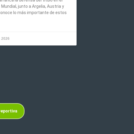
 Mundial, junto a Argelia, Austria y
Conoce lo más importante de estos
e 2026
eportiva