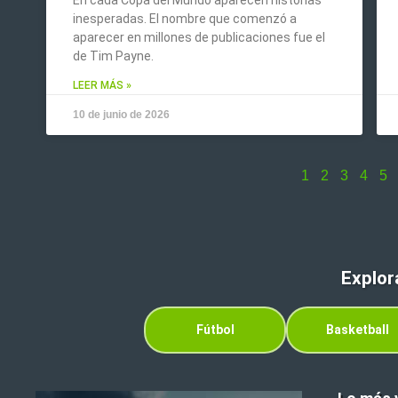
inesperadas. El nombre que comenzó a
aparecer en millones de publicaciones fue el
de Tim Payne.
LEER MÁS »
10 de junio de 2026
1
2
3
4
5
Explor
Fútbol
Basketball