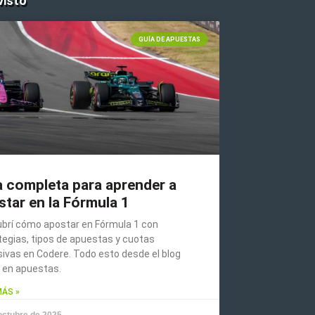
visto
GUÍA DE APUESTAS
a completa para aprender a
star en la Fórmula 1
brí cómo apostar en Fórmula 1 con
tegias, tipos de apuestas y cuotas
sivas en Codere. Todo esto desde el blog
l en apuestas.
MÁS »