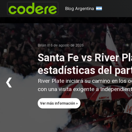
Blog Argentina
Brian
5 de agosto de 2026
¿Cuándo y dónde ver
Universidad Católic
❮
La Copa Libertadores 2026 entra en s
cruce cargado de historia. Estudiantes
Ver más información »