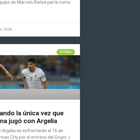
equipo de Marcelo Bielsa parte como
de 2026
FÚTBOL
ando la única vez que
na jugó con Argelia
 Argelia se enfrentarán el 16 de
nsas City por el estreno del Grupo J