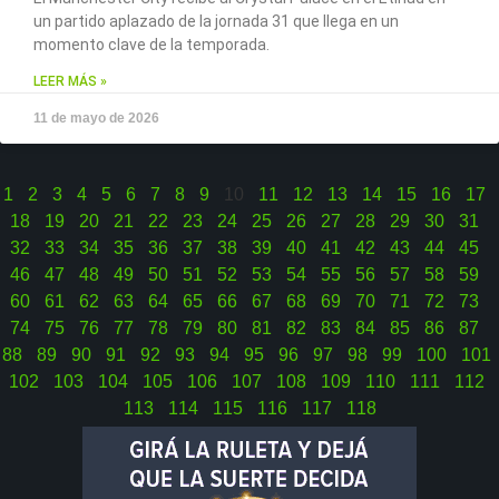
un partido aplazado de la jornada 31 que llega en un
momento clave de la temporada.
LEER MÁS »
11 de mayo de 2026
1
2
3
4
5
6
7
8
9
10
11
12
13
14
15
16
17
18
19
20
21
22
23
24
25
26
27
28
29
30
31
32
33
34
35
36
37
38
39
40
41
42
43
44
45
46
47
48
49
50
51
52
53
54
55
56
57
58
59
60
61
62
63
64
65
66
67
68
69
70
71
72
73
74
75
76
77
78
79
80
81
82
83
84
85
86
87
88
89
90
91
92
93
94
95
96
97
98
99
100
101
102
103
104
105
106
107
108
109
110
111
112
113
114
115
116
117
118