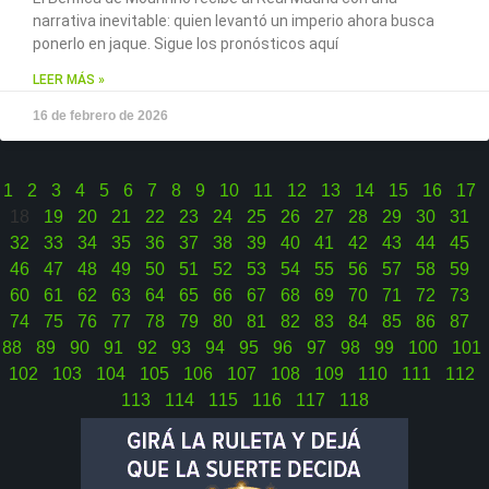
narrativa inevitable: quien levantó un imperio ahora busca
ponerlo en jaque. Sigue los pronósticos aquí
LEER MÁS »
16 de febrero de 2026
1
2
3
4
5
6
7
8
9
10
11
12
13
14
15
16
17
18
19
20
21
22
23
24
25
26
27
28
29
30
31
32
33
34
35
36
37
38
39
40
41
42
43
44
45
46
47
48
49
50
51
52
53
54
55
56
57
58
59
60
61
62
63
64
65
66
67
68
69
70
71
72
73
74
75
76
77
78
79
80
81
82
83
84
85
86
87
88
89
90
91
92
93
94
95
96
97
98
99
100
101
102
103
104
105
106
107
108
109
110
111
112
113
114
115
116
117
118