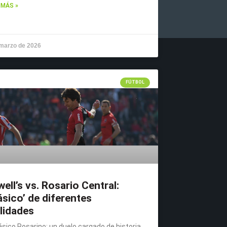
 MÁS »
 marzo de 2026
FÚTBOL
ell’s vs. Rosario Central:
ásico’ de diferentes
lidades
lásico Rosarino: un duelo cargado de historia,