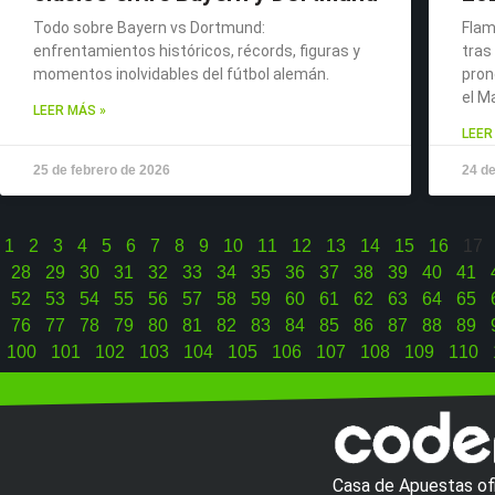
Todo sobre Bayern vs Dortmund:
Flam
enfrentamientos históricos, récords, figuras y
tras
momentos inolvidables del fútbol alemán.
pron
el M
LEER MÁS »
LEER
25 de febrero de 2026
24 de
1
2
3
4
5
6
7
8
9
10
11
12
13
14
15
16
17
28
29
30
31
32
33
34
35
36
37
38
39
40
41
52
53
54
55
56
57
58
59
60
61
62
63
64
65
76
77
78
79
80
81
82
83
84
85
86
87
88
89
100
101
102
103
104
105
106
107
108
109
110
Casa de Apuestas ofi