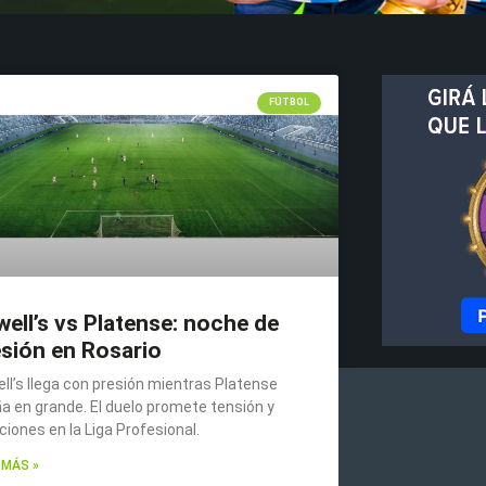
FÚTBOL
ell’s vs Platense: noche de
sión en Rosario
ll’s llega con presión mientras Platense
a en grande. El duelo promete tensión y
iones en la Liga Profesional.
 MÁS »