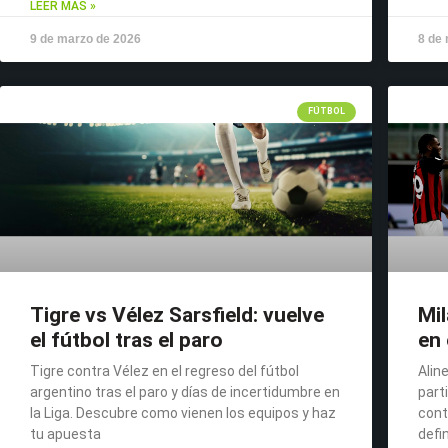
LEER MÁS »
9 de marzo de 2026
8 de
FÚTBOL
Tigre vs Vélez Sarsfield: vuelve
Mil
el fútbol tras el paro
en 
Tigre contra Vélez en el regreso del fútbol
Alin
argentino tras el paro y días de incertidumbre en
parti
la Liga. Descubre como vienen los equipos y haz
cont
tu apuesta
defin