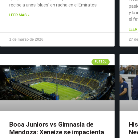
recibe a unos ‘blues’ en racha en el Emirates.
pasi
y la
LEER MÁS »
el fa
LEER
1 de marzo de 2026
27 de
FÚTBOL
Boca Juniors vs Gimnasia de
His
Mendoza: Xeneize se impacienta
New