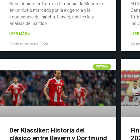
Boca Juniors enfrenta a Gimnasia de Mendoza
El C
en un duelo marcado por la exigencia y la
Cent
impaciencia del hincha. Claves, contexto y
fútb
análisis del partido
inol
LEER MÁS »
LEER
26 de febrero de 2026
26 de
FÚTBOL
Der Klassiker: Historia del
Fi
clásico entre Bayern y Dortmund
20