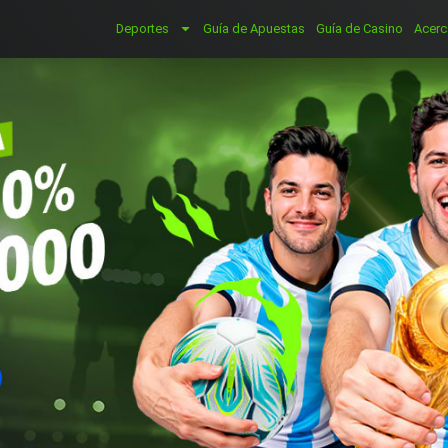
Deportes
Guía de Apuestas
Guía de Casino
Acerc