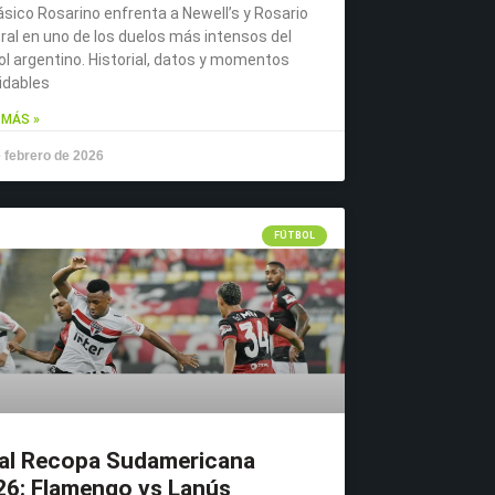
lásico Rosarino enfrenta a Newell’s y Rosario
ral en uno de los duelos más intensos del
ol argentino. Historial, datos y momentos
vidables
 MÁS »
 febrero de 2026
FÚTBOL
nal Recopa Sudamericana
26: Flamengo vs Lanús