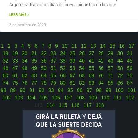
Argentina tras unos días de previa picantes en los que
LEER MÁS »
2 de octubre de 2023
1
2
3
4
5
6
7
8
9
10
11
12
13
14
15
16
17
18
19
20
21
22
23
24
25
26
27
28
29
30
31
32
33
34
35
36
37
38
39
40
41
42
43
44
45
46
47
48
49
50
51
52
53
54
55
56
57
58
59
60
61
62
63
64
65
66
67
68
69
70
71
72
73
74
75
76
77
78
79
80
81
82
83
84
85
86
87
88
89
90
91
92
93
94
95
96
97
98
99
100
101
102
103
104
105
106
107
108
109
110
111
112
113
114
115
116
117
118