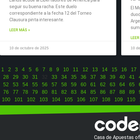
seguir su buena racha. Este duelo
El M
correspondiente a la fecha 12 del Torneo
duod
Clausura pinta interesante.
Arge
suma
LEER MÁS »
LEER
10 de octubre de 2025
10 de
1
2
3
4
5
6
7
8
9
10
11
12
13
14
15
16
17
28
29
30
31
32
33
34
35
36
37
38
39
40
41
52
53
54
55
56
57
58
59
60
61
62
63
64
65
76
77
78
79
80
81
82
83
84
85
86
87
88
89
100
101
102
103
104
105
106
107
108
109
110
Casa de Apuestas ofi