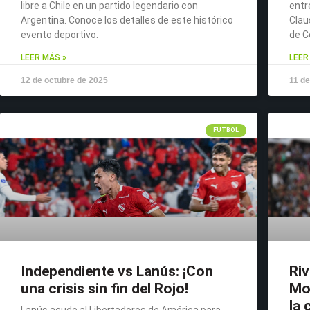
libre a Chile en un partido legendario con
entr
Argentina. Conoce los detalles de este histórico
Clau
evento deportivo.
de C
LEER MÁS »
LEER
12 de octubre de 2025
11 de
FÚTBOL
Independiente vs Lanús: ¡Con
Riv
una crisis sin fin del Rojo!
Mo
la 
Lanús acude al Libertadores de América para