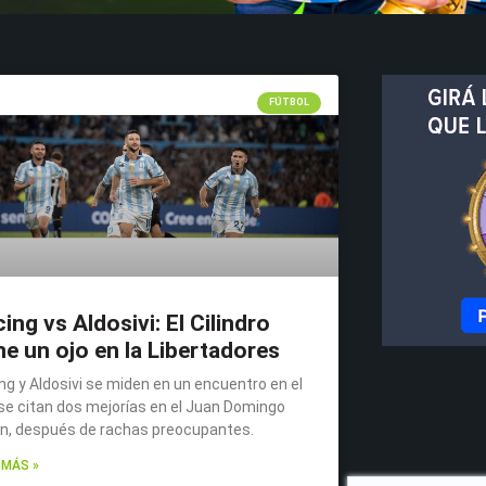
FÚTBOL
ing vs Aldosivi: El Cilindro
ne un ojo en la Libertadores
ng y Aldosivi se miden en un encuentro en el
se citan dos mejorías en el Juan Domingo
n, después de rachas preocupantes.
 MÁS »