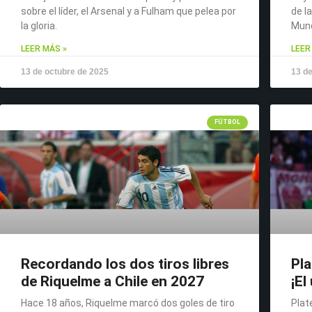
sobre el líder, el Arsenal y a Fulham que pelea por
de l
la gloria.
Mund
LEER MÁS »
LEER
13 de octubre de 2025
13 de
FÚTBOL
Recordando los dos tiros libres
Pla
de Riquelme a Chile en 2027
¡El
Hace 18 años, Riquelme marcó dos goles de tiro
Plat