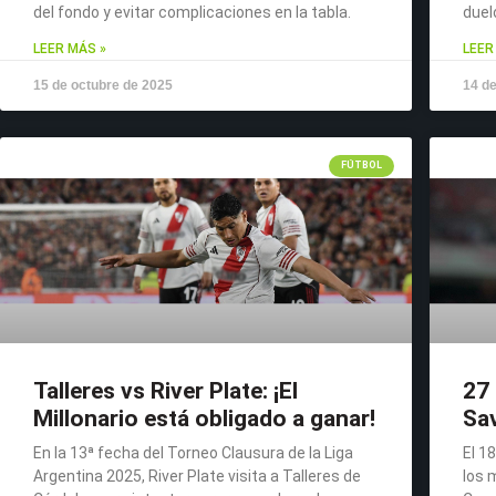
del fondo y evitar complicaciones en la tabla.
duel
LEER MÁS »
LEER
15 de octubre de 2025
14 de
FÚTBOL
Talleres vs River Plate: ¡El
27 
Millonario está obligado a ganar!
Sav
En la 13ª fecha del Torneo Clausura de la Liga
El 1
Argentina 2025, River Plate visita a Talleres de
los 