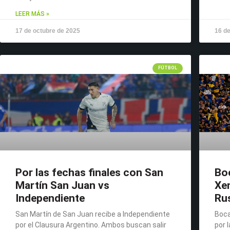
LEER MÁS »
17 de octubre de 2025
16 de
FÚTBOL
Por las fechas finales con San
Boc
Martín San Juan vs
Xe
Independiente
Ru
San Martín de San Juan recibe a Independiente
Boca
por el Clausura Argentino. Ambos buscan salir
por 