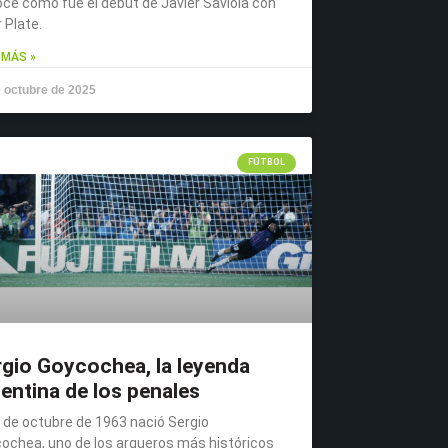
ce cómo fue el debut de Javier Saviola con
 Plate.
 MÁS »
 octubre de 2025
FÚTBOL
gio Goycochea, la leyenda
entina de los penales
7 de octubre de 1963 nació Sergio
ochea, uno de los arqueros más históricos