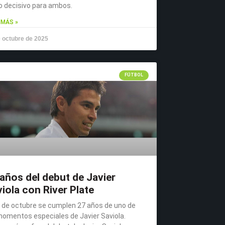
o decisivo para ambos.
 MÁS »
 octubre de 2025
FÚTBOL
años del debut de Javier
iola con River Plate
8 de octubre se cumplen 27 años de uno de
momentos especiales de Javier Saviola.