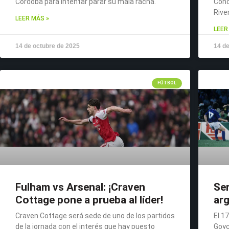
Córdoba para intentar parar su mala racha.
Cono
River
LEER MÁS »
LEER
14 de octubre de 2025
14 de
FÚTBOL
Fulham vs Arsenal: ¡Craven
Ser
Cottage pone a prueba al líder!
arg
Craven Cottage será sede de uno de los partidos
El 1
de la jornada con el interés que hay puesto
Goyc