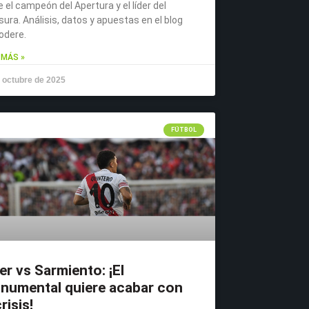
e el campeón del Apertura y el líder del
sura. Análisis, datos y apuestas en el blog
odere.
 MÁS »
 octubre de 2025
FÚTBOL
er vs Sarmiento: ¡El
numental quiere acabar con
crisis!