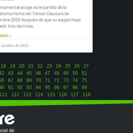
onumental acoge este partido de la
écima fecha del Torneo Clausura de
ntina 2025 después de que su equipo haya
do tres derrotas.
 MÁS »
 octubre de 2025
18
19
20
21
22
23
24
25
26
27
42
43
44
45
46
47
48
49
50
51
66
67
68
69
70
71
72
73
74
75
90
91
92
93
94
95
96
97
98
99
111
112
113
114
115
116
117
118
cial de: