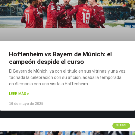
Hoffenheim vs Bayern de Múnich: el
campeón despide el curso
El Bayern de Múnich, ya con el título en sus vitrinas y una vez
tachada la celebración con su afición, acaba la temporada
en Alemania con una visita a Hoffenheim.
LEER MÁS »
16 de mayo de 2025
FÚTBOL