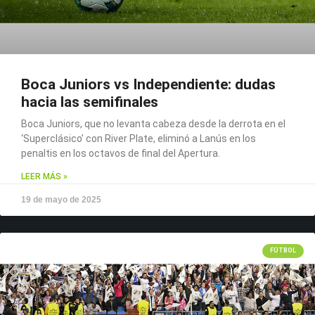
Boca Juniors vs Independiente: dudas
hacia las semifinales
Boca Juniors, que no levanta cabeza desde la derrota en el
‘Superclásico’ con River Plate, eliminó a Lanús en los
penaltis en los octavos de final del Apertura.
LEER MÁS »
19 de mayo de 2025
FÚTBOL