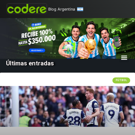
Blog Argentina
Últimas entradas
FÚTBOL