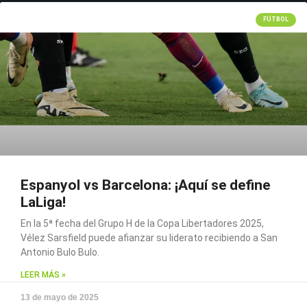
FÚTBOL
Espanyol vs Barcelona: ¡Aquí se define
LaLiga!
En la 5ª fecha del Grupo H de la Copa Libertadores 2025,
Vélez Sarsfield puede afianzar su liderato recibiendo a San
Antonio Bulo Bulo.
LEER MÁS »
13 de mayo de 2025