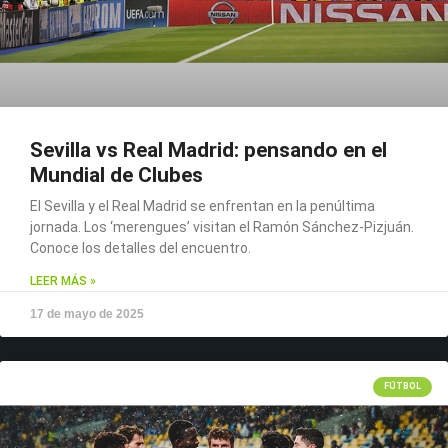
Sevilla vs Real Madrid: pensando en el
Mundial de Clubes
El Sevilla y el Real Madrid se enfrentan en la penúltima
jornada. Los ‘merengues’ visitan el Ramón Sánchez-Pizjuán.
Conoce los detalles del encuentro.
LEER MÁS »
17 de mayo de 2025
FÚTBOL