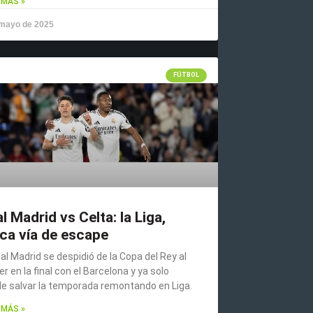
 MÁS »
 mayo de 2025
FÚTBOL
l Madrid vs Celta: la Liga,
ca vía de escape
eal Madrid se despidió de la Copa del Rey al
er en la final con el Barcelona y ya solo
e salvar la temporada remontando en Liga.
 MÁS »