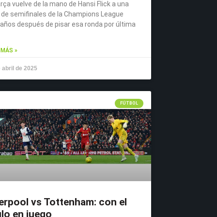
arça vuelve de la mano de Hansi Flick a una
e de semifinales de la Champions League
 años después de pisar esa ronda por última
 MÁS »
 abril de 2025
FÚTBOL
erpool vs Tottenham: con el
ulo en juego