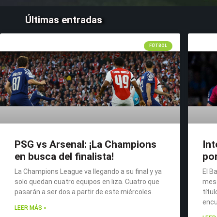
Últimas entradas
FÚTBOL
PSG vs Arsenal: ¡La Champions
Int
en busca del finalista!
por
La Champions League va llegando a su final y ya
El B
solo quedan cuatro equipos en liza. Cuatro que
mesa
pasarán a ser dos a partir de este miércoles.
títu
encu
LEER MÁS »