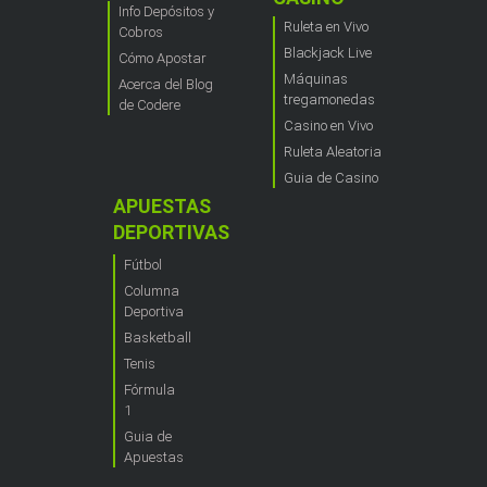
Info Depósitos y
Ruleta en Vivo
Cobros
Blackjack Live
Cómo Apostar
Máquinas
Acerca del Blog
tregamonedas
de Codere
Casino en Vivo
Ruleta Aleatoria
Guia de Casino
APUESTAS
DEPORTIVAS
Fútbol
Columna
Deportiva
Basketball
Tenis
Fórmula
1
Guia de
Apuestas