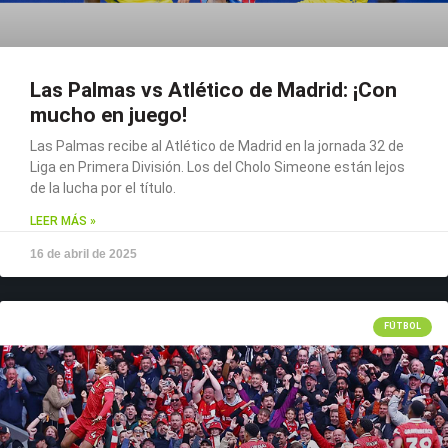
Las Palmas vs Atlético de Madrid: ¡Con
mucho en juego!
Las Palmas recibe al Atlético de Madrid en la jornada 32 de
Liga en Primera División. Los del Cholo Simeone están lejos
de la lucha por el título.
LEER MÁS »
16 de abril de 2025
FÚTBOL