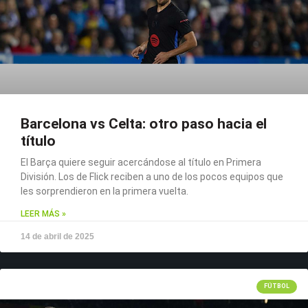
Barcelona vs Celta: otro paso hacia el
título
El Barça quiere seguir acercándose al título en Primera
División. Los de Flick reciben a uno de los pocos equipos que
les sorprendieron en la primera vuelta.
LEER MÁS »
14 de abril de 2025
FÚTBOL