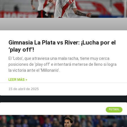
Gimnasia La Plata vs River: ¡Lucha por el
‘play off’!
El ‘Lobo’, que atraviesa una mala racha, tiene muy cerca
posiciones de ‘play off’ e intentará meterse de lleno si logra
la victoria ante el ‘Millonario’.
LEER MÁS »
15 de abril de 2025
FÚTBOL