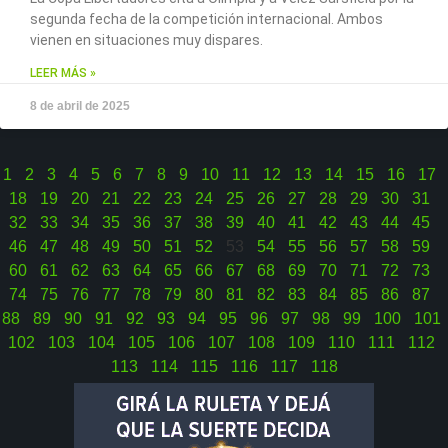
segunda fecha de la competición internacional. Ambos
vienen en situaciones muy dispares.
LEER MÁS »
8 de abril de 2025
1
2
3
4
5
6
7
8
9
10
11
12
13
14
15
16
17
18
19
20
21
22
23
24
25
26
27
28
29
30
31
32
33
34
35
36
37
38
39
40
41
42
43
44
45
46
47
48
49
50
51
52
53
54
55
56
57
58
59
60
61
62
63
64
65
66
67
68
69
70
71
72
73
74
75
76
77
78
79
80
81
82
83
84
85
86
87
88
89
90
91
92
93
94
95
96
97
98
99
100
101
102
103
104
105
106
107
108
109
110
111
112
113
114
115
116
117
118