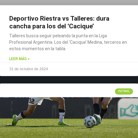
Deportivo Riestra vs Talleres: dura
cancha para los del ‘Cacique’
Talleres busca seguir peleando la punta en la Liga
Profesional Argentina. Los del ‘Cacique’ Medina, terceros en
estos momentos en la tabla.
LEER MÁS »
31 de octubre de 2024
FÚTBOL