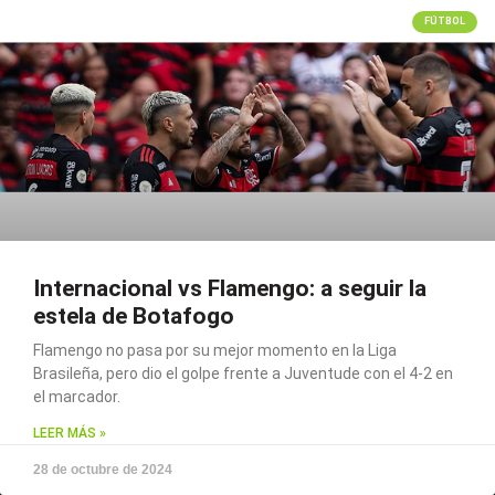
FÚTBOL
Internacional vs Flamengo: a seguir la
estela de Botafogo
Flamengo no pasa por su mejor momento en la Liga
Brasileña, pero dio el golpe frente a Juventude con el 4-2 en
el marcador.
LEER MÁS »
28 de octubre de 2024