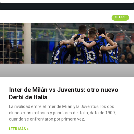
FÚTBOL
Inter de Milán vs Juventus: otro nuevo
Derbi de Italia
La rivalidad entre el Inter de Milán y la Juventus, los dos
clubes más exitosos y populares de Italia, data de 1909,
cuando se enfrentaron por primera vez.
LEER MÁS »