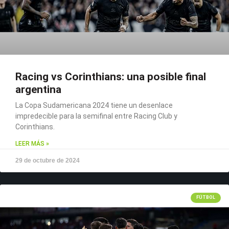
Racing vs Corinthians: una posible final
argentina
La Copa Sudamericana 2024 tiene un desenlace
impredecible para la semifinal entre Racing Club y
Corinthians.
LEER MÁS »
29 de octubre de 2024
FÚTBOL