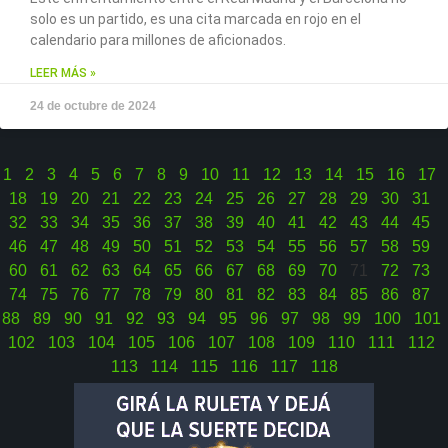
solo es un partido, es una cita marcada en rojo en el
calendario para millones de aficionados.
LEER MÁS »
24 de octubre de 2024
1
2
3
4
5
6
7
8
9
10
11
12
13
14
15
16
17
18
19
20
21
22
23
24
25
26
27
28
29
30
31
32
33
34
35
36
37
38
39
40
41
42
43
44
45
46
47
48
49
50
51
52
53
54
55
56
57
58
59
60
61
62
63
64
65
66
67
68
69
70
71
72
73
74
75
76
77
78
79
80
81
82
83
84
85
86
87
88
89
90
91
92
93
94
95
96
97
98
99
100
101
102
103
104
105
106
107
108
109
110
111
112
113
114
115
116
117
118