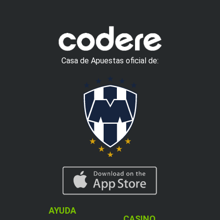
Casa de Apuestas oficial de:
AYUDA
CASINO