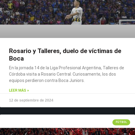
Rosario y Talleres, duelo de víctimas de
Boca
En la jornada 14 de la Liga Profesional Argentina, Talleres de
Córdoba visita a Rosario Central. Curiosamente, los dos
equipos perdieron contra Boca Juniors.
LEER MÁS »
12 de septiembre de 2024
FÚTBOL