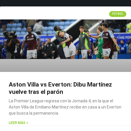
FÚTBOL
Aston Villa vs Everton: Dibu Martínez
vuelve tras el parón
La Premier League regresa con la Jornada 4, en la que el
Aston Villa de Emiliano Martínez recibe en casa a un Everton
que busca la permanencia.
LEER MÁS »