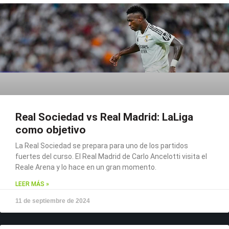
Real Sociedad vs Real Madrid: LaLiga
como objetivo
La Real Sociedad se prepara para uno de los partidos
fuertes del curso. El Real Madrid de Carlo Ancelotti visita el
Reale Arena y lo hace en un gran momento.
LEER MÁS »
11 de septiembre de 2024