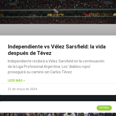
Independiente vs Vélez Sarsfield: la vida
después de Tévez
Independiente recibirá a Vélez Sarsfield en la continuación
de la Liga Profesional Argentina. Los ‘diablos rojos’
proseguirá su camino sin Carlos Tévez.
LEER MÁS »
21 de mayo de 2024
FÚTBOL