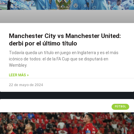
Manchester City vs Manchester United:
derbi por el último título
Todavía queda un título en juego en Inglaterra y es el más
icónico de todos: el de la FA Cup que se disputará en
Wembley.
LEER MÁS »
22 de mayo de 2024
FÚTBOL