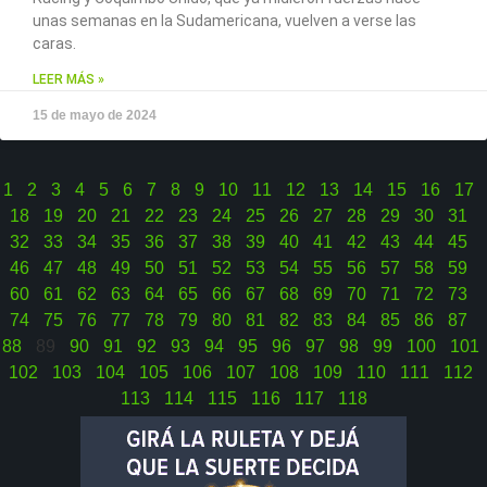
unas semanas en la Sudamericana, vuelven a verse las
caras.
LEER MÁS »
15 de mayo de 2024
1
2
3
4
5
6
7
8
9
10
11
12
13
14
15
16
17
18
19
20
21
22
23
24
25
26
27
28
29
30
31
32
33
34
35
36
37
38
39
40
41
42
43
44
45
46
47
48
49
50
51
52
53
54
55
56
57
58
59
60
61
62
63
64
65
66
67
68
69
70
71
72
73
74
75
76
77
78
79
80
81
82
83
84
85
86
87
88
89
90
91
92
93
94
95
96
97
98
99
100
101
102
103
104
105
106
107
108
109
110
111
112
113
114
115
116
117
118