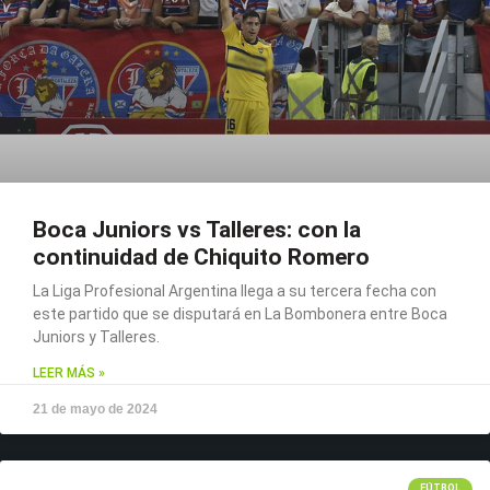
Boca Juniors vs Talleres: con la
continuidad de Chiquito Romero
La Liga Profesional Argentina llega a su tercera fecha con
este partido que se disputará en La Bombonera entre Boca
Juniors y Talleres.
LEER MÁS »
21 de mayo de 2024
FÚTBOL