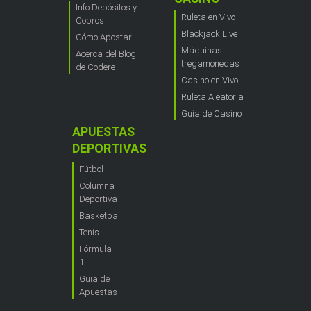
Info Depósitos y
Ruleta en Vivo
Cobros
Blackjack Live
Cómo Apostar
Máquinas
Acerca del Blog
tregamonedas
de Codere
Casino en Vivo
Ruleta Aleatoria
Guia de Casino
APUESTAS
DEPORTIVAS
Fútbol
Columna
Deportiva
Basketball
Tenis
Fórmula
1
Guia de
Apuestas