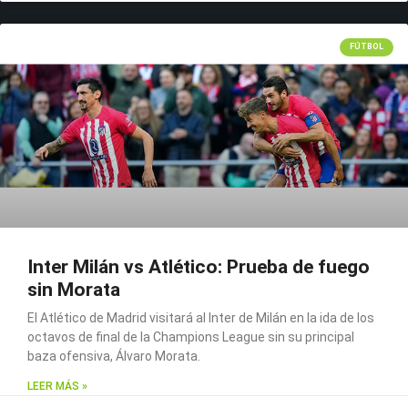
FÚTBOL
Inter Milán vs Atlético: Prueba de fuego
sin Morata
El Atlético de Madrid visitará al Inter de Milán en la ida de los
octavos de final de la Champions League sin su principal
baza ofensiva, Álvaro Morata.
LEER MÁS »