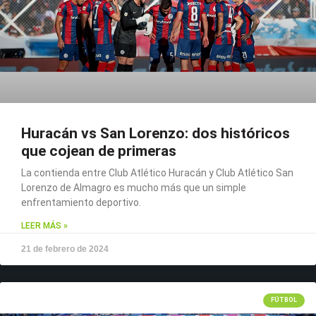
Huracán vs San Lorenzo: dos históricos
que cojean de primeras
La contienda entre Club Atlético Huracán y Club Atlético San
Lorenzo de Almagro es mucho más que un simple
enfrentamiento deportivo.
LEER MÁS »
21 de febrero de 2024
FÚTBOL