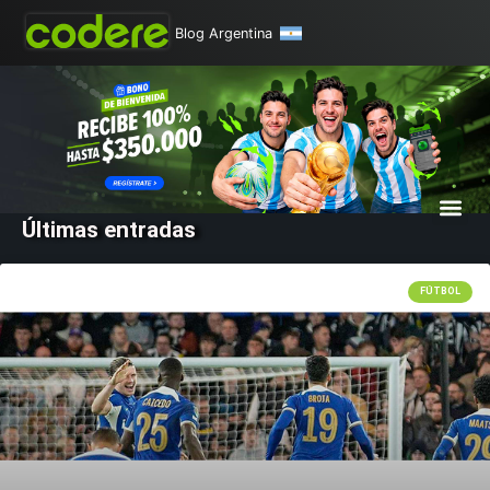
Blog Argentina
Últimas entradas
FÚTBOL