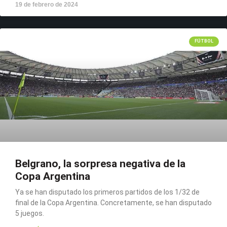
19 de febrero de 2024
FÚTBOL
Belgrano, la sorpresa negativa de la
Copa Argentina
Ya se han disputado los primeros partidos de los 1/32 de
final de la Copa Argentina. Concretamente, se han disputado
5 juegos.