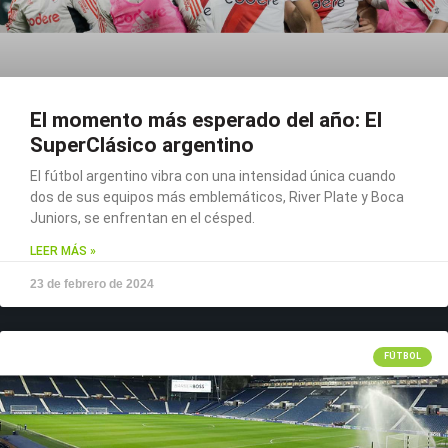
El momento más esperado del año: El
SuperClásico argentino
El fútbol argentino vibra con una intensidad única cuando
dos de sus equipos más emblemáticos, River Plate y Boca
Juniors, se enfrentan en el césped.
LEER MÁS »
23 de febrero de 2024
FÚTBOL