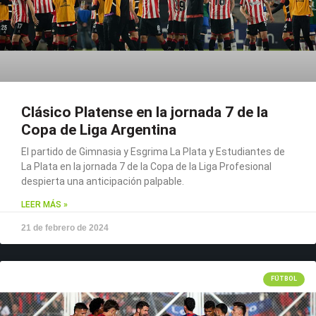
Clásico Platense en la jornada 7 de la
Copa de Liga Argentina
El partido de Gimnasia y Esgrima La Plata y Estudiantes de
La Plata en la jornada 7 de la Copa de la Liga Profesional
despierta una anticipación palpable.
LEER MÁS »
21 de febrero de 2024
FÚTBOL