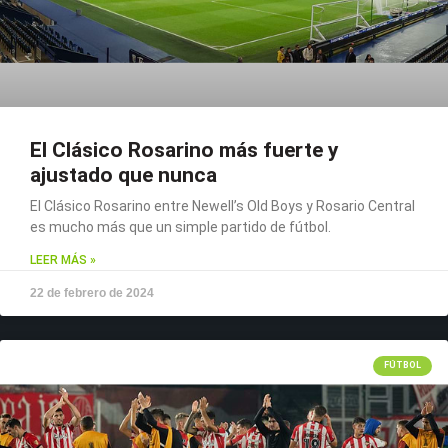
El Clásico Rosarino más fuerte y
ajustado que nunca
El Clásico Rosarino entre Newell’s Old Boys y Rosario Central
es mucho más que un simple partido de fútbol.
LEER MÁS »
22 de febrero de 2024
FÚTBOL