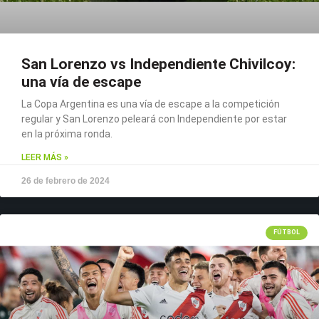
San Lorenzo vs Independiente Chivilcoy:
una vía de escape
La Copa Argentina es una vía de escape a la competición
regular y San Lorenzo peleará con Independiente por estar
en la próxima ronda.
LEER MÁS »
26 de febrero de 2024
FÚTBOL