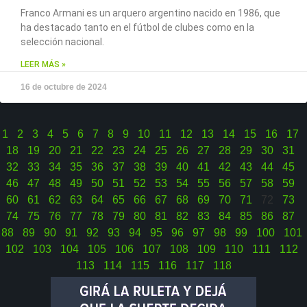
Franco Armani es un arquero argentino nacido en 1986, que
ha destacado tanto en el fútbol de clubes como en la
selección nacional.
LEER MÁS »
16 de octubre de 2024
1
2
3
4
5
6
7
8
9
10
11
12
13
14
15
16
17
18
19
20
21
22
23
24
25
26
27
28
29
30
31
32
33
34
35
36
37
38
39
40
41
42
43
44
45
46
47
48
49
50
51
52
53
54
55
56
57
58
59
60
61
62
63
64
65
66
67
68
69
70
71
72
73
74
75
76
77
78
79
80
81
82
83
84
85
86
87
88
89
90
91
92
93
94
95
96
97
98
99
100
101
102
103
104
105
106
107
108
109
110
111
112
113
114
115
116
117
118