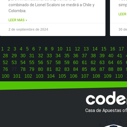
combinado de Lionel Scaloni se medirá a Chile y
simp
Colombia.
LEER
LEER MÁS »
2 de septiembre de 2024
30 d
1
2
3
4
5
6
7
8
9
10
11
12
13
14
15
16
17
28
29
30
31
32
33
34
35
36
37
38
39
40
41
52
53
54
55
56
57
58
59
60
61
62
63
64
65
76
77
78
79
80
81
82
83
84
85
86
87
88
89
100
101
102
103
104
105
106
107
108
109
110
Casa de Apuestas ofi