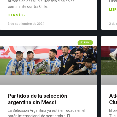
afronta en casa un auténtico clásico del
Elim
continente contra Chile.
LEER
LEER MÁS »
3 de septiembre de 2024
2 de
FÚTBOL
Partidos de la selección
At
argentina sin Messi
Clu
La Selección Argentina ya está enfocada en el
El p
parón internacional de septiembre. El
Tucu