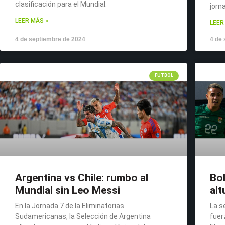
clasificación para el Mundial.
jorn
LEER MÁS »
LEER
4 de septiembre de 2024
4 de
FÚTBOL
Argentina vs Chile: rumbo al
Bol
Mundial sin Leo Messi
alt
En la Jornada 7 de la Eliminatorias
La s
Sudamericanas, la Selección de Argentina
fuer