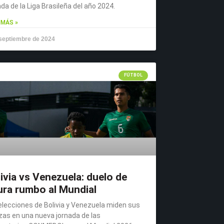
ada de la Liga Brasileña del año 2024.
 MÁS »
 septiembre de 2024
FÚTBOL
ivia vs Venezuela: duelo de
ura rumbo al Mundial
elecciones de Bolivia y Venezuela miden sus
zas en una nueva jornada de las