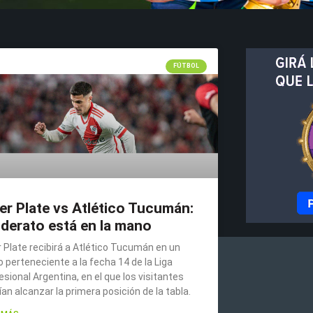
FÚTBOL
er Plate vs Atlético Tucumán:
liderato está en la mano
r Plate recibirá a Atlético Tucumán en un
o perteneciente a la fecha 14 de la Liga
esional Argentina, en el que los visitantes
ían alcanzar la primera posición de la tabla.