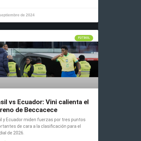
 septiembre de 2024
FÚTBOL
sil vs Ecuador: Vini calienta el
treno de Beccacece
il y Ecuador miden fuerzas por tres puntos
rtantes de cara a la clasificación para el
ial de 2026.