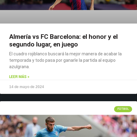
Almería vs FC Barcelona: el honor y el
segundo lugar, en juego
El cuadro rojiblanco buscará la mejor manera de acabar la
temporada y todo pasa por ganarle la partida al equipo
azulgrana.
LEER MÁS »
14 de mayo de 2024
FÚTBOL