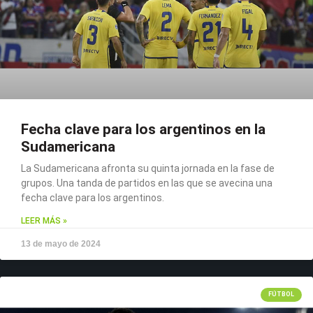
Fecha clave para los argentinos en la
Sudamericana
La Sudamericana afronta su quinta jornada en la fase de
grupos. Una tanda de partidos en las que se avecina una
fecha clave para los argentinos.
LEER MÁS »
13 de mayo de 2024
FÚTBOL