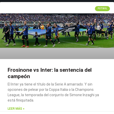
FÚTBOL
Frosinone vs Inter: la sentencia del
campeón
El Inter ya tiene el título de la Serie A amarrado. Y sin
opciones de pelear por la Coppa Italia o la Champions
League, la temporada del conjunto de Simone Inzaghi ya
está finiquitada.
LEER MÁS »