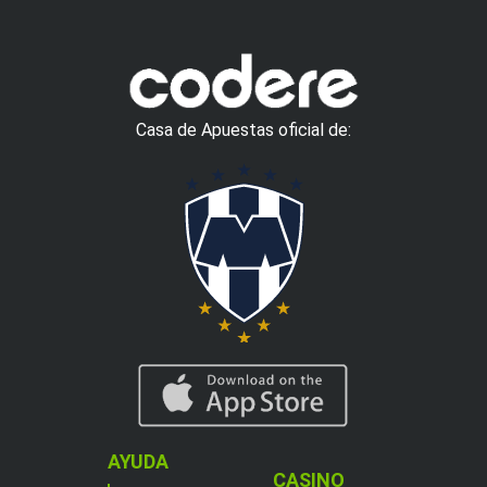
Casa de Apuestas oficial de:
AYUDA
CASINO